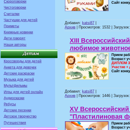
Скороговорки
Сайт конк
Чистоговорки
Считалки
Частушки для детей
Добавил:
katsi87
|
Приметы
Архив
| Просмотров: 1532 | Загрузок:
Книжные новинки
Дети говорят
XIII Всероссийски
Наши авторы
любимое животно
Прием раб
Возраст у
Кроссворды для детей
ДИПЛОМ ЗА
Участие + 
Анкета для девочек
Сайт конк
Детские раскраски
Музыка для детей
Мультфильмы
Добавил:
katsi87
|
Игры для детей онлайн
Архив
| Просмотров: 1446 | Загрузок:
Аудиосказки
Ребусы
XV Всероссийский 
Детские песенки
"Пластилиновая ф
Детское творчество
Путешествия
Прием раб
Возраст у