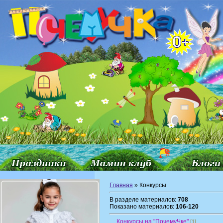
Главная
» Конкурсы
В разделе материалов:
708
Показано материалов:
106-120
Конкурсы на "ПочемуЧке"
[1]