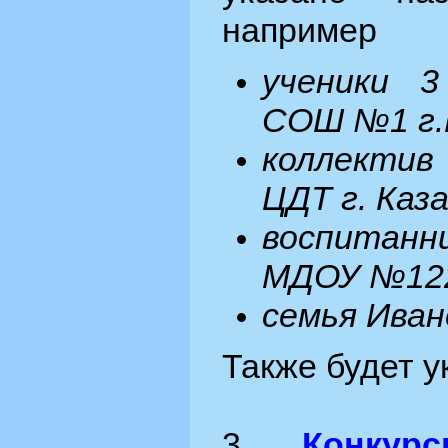
например
ученики 
СОШ №1 г.
коллектив 
ЦДТ г. Каза
воспитанн
МДОУ №122
семья Ива
Также будет у
3.
Конкур