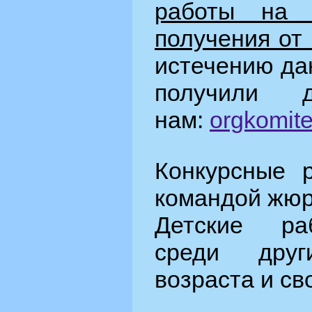
работы на 
получения от
истечению да
получили д
нам:
orgkomit
Конкурсные 
командой жюр
Детские ра
среди друг
возраста и св