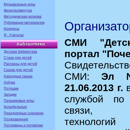
Музыкальные игры
Физкультминутка
Методическая копилка
Организато
Публикация материалов
Конкурсы
Я - Учитель!
СМИ "Детс
портал "Поч
Детская библиотека
Стихи для детей
Свидетельс
Рассказы для детей
Сказки для детей
СМИ:
Эл 
Народные сказки
Азбука
21.06.2013 г.
в
Потешки
Загадки
службой по
Пальчиковые игры
Колыбельные
связи, и
Праздничные сценарии
технолог
Поздравления
Пословицы и поговорки