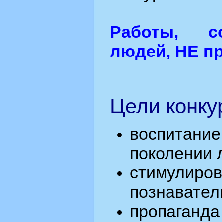
Работы, с
людей, НЕ п
Цели конку
воспитан
поколении 
стимулиро
познавател
пропага