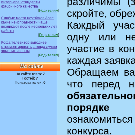
различимы (з
интерьере: стандарты
фабричного качества
скройте, обреж
[
Родителям
]
Слабые места ноутбуков Acer:
Каждый учас
какие неисправности чаще
возникают после нескольких лет
работы
одну или не
[
Родителям
]
Когда телевизор выгоднее
участие в ко
отремонтировать, а когда лучше
заменить новым
[
Родителям
]
каждая заявк
Обращаем ва
На сайте всего:
7
Гостей:
7
что перед 
Пользователей:
0
обязательно
порядке
не
ознакомит
конкурса.