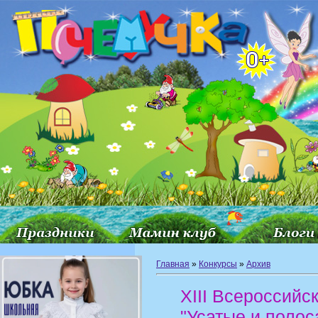
Главная
»
Конкурсы
»
Архив
XIII Всероссийс
"Усатые и полос