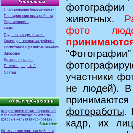
фотогра
Планирование беременности
животных.
Р
Планирование пола ребенка
Беременность
фото лю
Роды
Грудное вскармливание
принимаютс
Календарь развития ребенка
Воспитание и развитие ребенка
"Фотографии"
Здоровье
Детское питание
фотографи
Покупки для детей
Статьи
участники фо
не людей). 
приним
фотоработы
.
Когда и зачем стоит обращаться
к врачу-психиатру: симптомы,
которые нельзя игнорировать
кадр, их ли
[
Родителям
]
Итальянская элитная мебель в