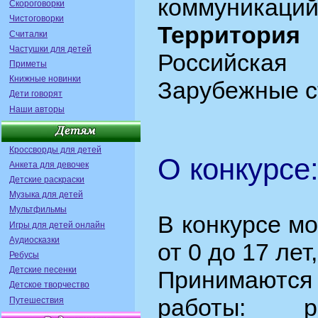
коммуникаций
Скороговорки
Чистоговорки
Территория
Считалки
Частушки для детей
Российск
Приметы
Книжные новинки
Зарубежные с
Дети говорят
Наши авторы
Кроссворды для детей
О конкурсе
Анкета для девочек
Детские раскраски
Музыка для детей
Мультфильмы
В конкурсе мо
Игры для детей онлайн
Аудиосказки
от 0 до 17 лет
Ребусы
Детские песенки
Принимаются
Детское творчество
работы: ри
Путешествия