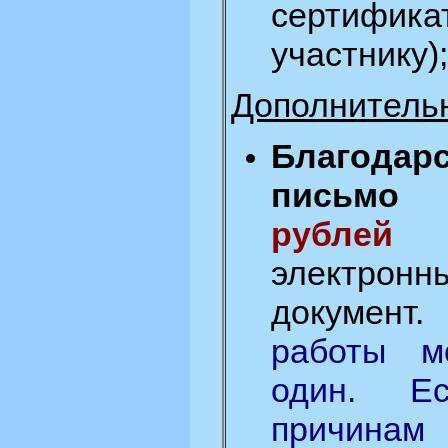
сертифика
участнику);
Дополнитель
Благодар
письм
рублей
з
электронн
документ
работы м
один. Е
причин