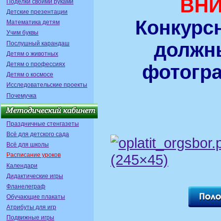
ВНИ
Поделки своими руками
Детские презентации
Конкурс
Математика детям
Учим буквы
должн
Послушный карандаш
Детям о животных
Детям о профессиях
фотогра
Детям о космосе
Исследовательские проекты
Почемучка
Праздничные стенгазеты
Всё для детского сада
Всё для школы
Расписание уроков
Календари
Дидактические игры
Фланелеграф
Обучающие плакаты
Атрибуты для игр
Подвижные игры