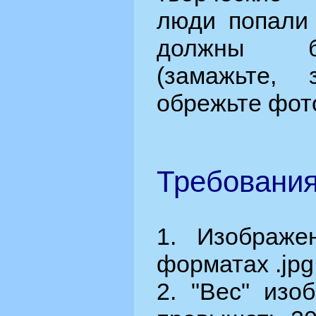
люди попали 
должны б
(замажьте, з
обрежьте фото 
Требования
1. Изображе
форматах .jpg, 
2. "Вес" изо