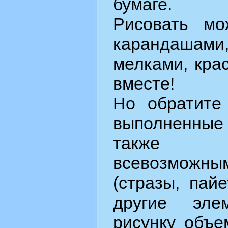
бумаге.
Рисовать мо
карандаша
мелками, кра
вместе!
Но обратите 
выполненны
также 
всевозможн
(стразы, пай
другие эле
рисунку объе