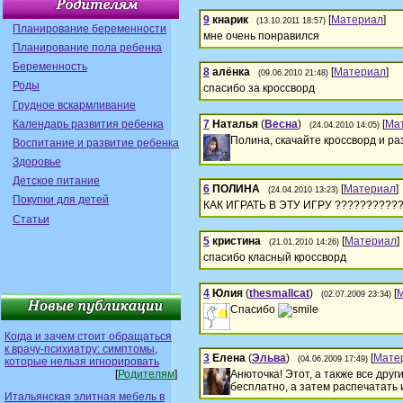
9
кнарик
[
Материал
]
(13.10.2011 18:57)
Планирование беременности
мне очень понравился
Планирование пола ребенка
Беременность
8
алёнка
[
Материал
]
(09.06.2010 21:48)
Роды
спасибо за кроссворд
Грудное вскармливание
Календарь развития ребенка
7
Наталья
(
Весна
)
[
Ма
(24.04.2010 14:05)
Полина, скачайте кроссворд и ра
Воспитание и развитие ребенка
Здоровье
Детское питание
6
ПОЛИНА
[
Материал
]
(24.04.2010 13:23)
Покупки для детей
КАК ИГРАТЬ В ЭТУ ИГРУ ??????????
Статьи
5
кристина
[
Материал
]
(21.01.2010 14:26)
спасибо класный кроссворд
4
Юлия
(
thesmallcat
)
[
(02.07.2009 23:34)
Спасибо
Когда и зачем стоит обращаться
к врачу-психиатру: симптомы,
3
Елена
(
Эльва
)
[
Мате
(04.06.2009 17:49)
которые нельзя игнорировать
[
Родителям
]
Анюточка! Этот, а также все дру
бесплатно, а затем распечатать 
Итальянская элитная мебель в