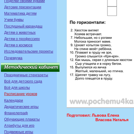
Поделки своими руками
Детские презентации
Математика детям
Учим буквы
Послушный карандаш
Детям о животных
Детям о профессиях
Детям о космосе
Исследовательские проекты
Почемучка
Праздничные стенгазеты
Всё для детского сада
Всё для школы
Расписание уроков
Календари
Дидактические игры
Фланелеграф
Подготовил: Львова Елена
Обучающие плакаты
Власова Наталья
Атрибуты для игр
Подвижные игры