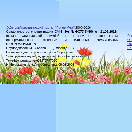
©
Детский развивающий портал "ПочемуЧка"
2008-2026
Свидетельство о регистрации СМИ:
Эл №ФС77-54566 от 21.06.2013г.
выдано Федеральной службой по надзору в сфере связи,
Ре
информационных технологий и массовых коммуникаций
О 
(РОСКОМНАДЗОР).
Об
Соучредители: ИП Львова Е.С., Власова Н.В.
По
Главный редактор: Львова Елена Сергеевна
По
Электронный адрес редакции: info@pochemu4ka.ru
Телефон редакции: +79277797310
Информация на сайте обновлена: 09.08.2026