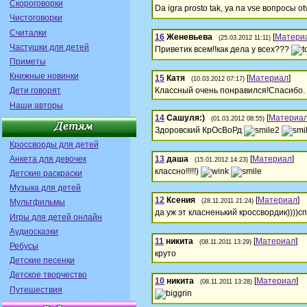
Скороговорки
Da igra prosto tak, ya na vse вопросы otve
Чистоговорки
Считалки
16
Женевьева
[
Матери
(25.03.2012 11:11)
Частушки для детей
Приветик всем!!как дела у всех???
Приметы
Книжные новинки
15
Катя
[
Материал
]
(10.03.2012 07:17)
Дети говорят
Классный очень понравился!Спасибо.
Наши авторы
14
Сашуля:)
[
Материа
(01.03.2012 08:55)
Здоровский КрОсВоРд
Кроссворды для детей
Анкета для девочек
13
даша
[
Материал
]
(15.01.2012 14:23)
классно!!!!!)
Детские раскраски
Музыка для детей
12
Ксения
[
Материал
]
Мультфильмы
(28.11.2011 21:24)
да уж эт класненький кроссвордик))))сп
Игры для детей онлайн
Аудиосказки
11
никита
[
Материал
]
(08.11.2011 13:29)
Ребусы
круто
Детские песенки
Детское творчество
10
никита
[
Материал
]
(08.11.2011 13:28)
Путешествия