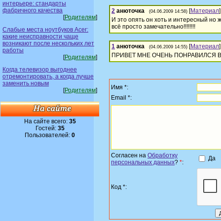
интерьере: стандарты
фабричного качества
2
анюточка
[
Материал
]
(04.06.2009 14:58)
[
Родителям
]
И это опять он хоть и интересный но ж
всё просто замечательно!!!!!!!!
Слабые места ноутбуков Acer:
какие неисправности чаще
возникают после нескольких лет
1
анюточка
[
Материал
]
(04.06.2009 14:55)
работы
ПРИВЕТ МНЕ ОЧЕНЬ ПОНРАВИЛСЯ ВАШ 
[
Родителям
]
Когда телевизор выгоднее
отремонтировать, а когда лучше
заменить новым
Имя *:
[
Родителям
]
Email *:
На сайте всего:
35
Гостей:
35
Пользователей:
0
Согласен на
Обработку
Да
персональных данных
?
*
:
Код *: