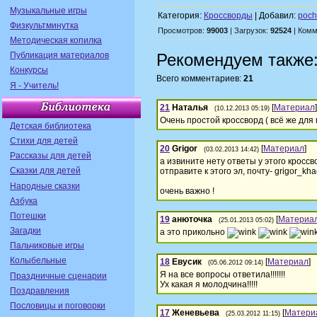
Музыкальные игры
Категория:
Кроссворды
| Добавил:
poc
Физкультминутка
Просмотров:
99003
| Загрузок:
92524
| Комм
Методическая копилка
Публикация материалов
Рекомендуем также
Конкурсы
Всего комментариев:
21
Я - Учитель!
21
Наталья
[
Материал
]
(10.12.2013 05:19)
Очень простой кроссворд ( всё же для м
Детская библиотека
Стихи для детей
20
Grigor
[
Материал
]
(03.02.2013 14:42)
Рассказы для детей
а извините нету ответы у этого кроссв
Сказки для детей
отправите к этого эл, почту- grigor_kh
Народные сказки
очень важно !
Азбука
Потешки
19
анюточка
[
Материа
(25.01.2013 05:02)
Загадки
а это прикольно
Пальчиковые игры
Колыбельные
18
Евусик
[
Материал
]
(05.06.2012 09:14)
Я на все вопросы ответила!!!!!!!
Праздничные сценарии
Ух какая я молодчина!!!!!
Поздравления
Пословицы и поговорки
17
Женевьева
[
Матери
(25.03.2012 11:15)