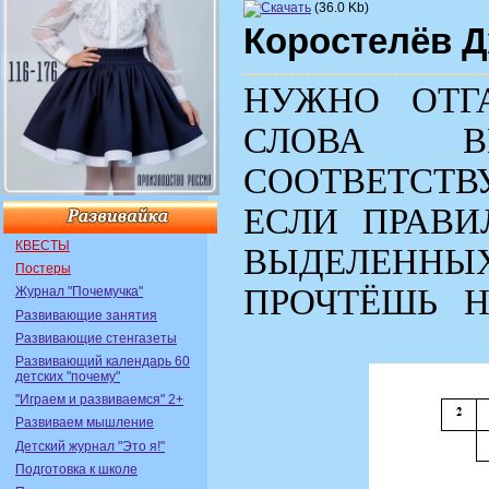
(36.0 Kb)
Коростелёв 
НУЖНО
ОТГ
СЛОВА ВП
СООТВЕТ
СТ
ЕСЛИ
ПРАВИ
КВЕСТЫ
ВЫДЕЛЕННЫ
Постеры
ПРОЧТЁШЬ
Н
Журнал "Почемучка"
Развивающие занятия
Развивающие стенгазеты
Развивающий календарь 60
детских "почему"
"Играем и развиваемся" 2+
Развиваем мышление
Детский журнал "Это я!"
Подготовка к школе