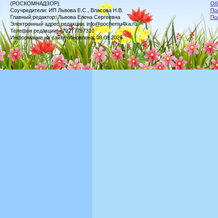
(РОСКОМНАДЗОР).
Об
Соучредители: ИП Львова Е.С., Власова Н.В.
По
Главный редактор: Львова Елена Сергеевна
По
Электронный адрес редакции: info@pochemu4ka.ru
Телефон редакции: +79277797310
Информация на сайте обновлена: 08.08.2026