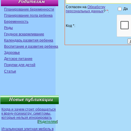
Согласен на
Обработку
Да
Планирование беременности
персональных данных
?
*
:
Планирование пола ребенка
Беременность
Код *:
Роды
Грудное вскармливание
Календарь развития ребенка
Воспитание и развитие ребенка
Здоровье
Детское питание
Покупки для детей
Статьи
Когда и зачем стоит обращаться
к врачу-психиатру: симптомы,
которые нельзя игнорировать
[
Родителям
]
Итальянская элитная мебель в