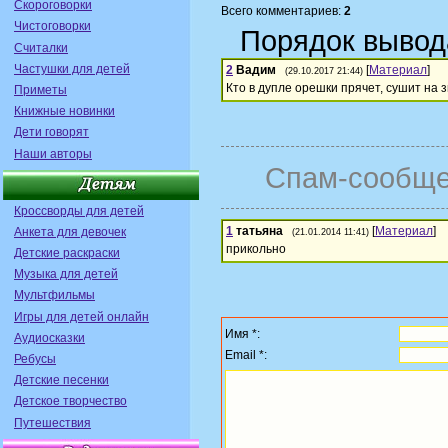
Скороговорки
Всего комментариев:
2
Чистоговорки
Порядок вывод
Считалки
Частушки для детей
2
Вадим
[
Материал
]
(29.10.2017 21:44)
Кто в дупле орешки прячет, сушит на 
Приметы
Книжные новинки
Дети говорят
Наши авторы
Спам-сообще
Кроссворды для детей
1
татьяна
[
Материал
]
Анкета для девочек
(21.01.2014 11:41)
прикольно
Детские раскраски
Музыка для детей
Мультфильмы
Игры для детей онлайн
Имя *:
Аудиосказки
Email *:
Ребусы
Детские песенки
Детское творчество
Путешествия