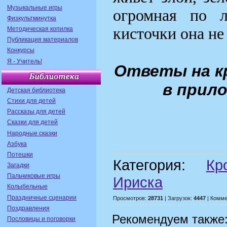
Музыкальные игры
огромная по л
Физкультминутка
кисточки она не
Методическая копилка
Публикация материалов
Конкурсы
Я - Учитель!
Ответы на к
в прил
Детская библиотека
Стихи для детей
Рассказы для детей
Сказки для детей
Народные сказки
Азбука
Потешки
Категория:
Кр
Загадки
Пальчиковые игры
Ириска
Колыбельные
Праздничные сценарии
Просмотров:
28731
| Загрузок:
4447
| Комме
Поздравления
Рекомендуем также
Пословицы и поговорки