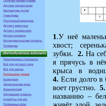
Поделки своими руками
Детские презентации
Математика детям
Учим буквы
Послушный карандаш
Детям о животных
Детям о профессиях
1
.У неё малень
Детям о космосе
Исследовательские проекты
хвост; серень
Почемучка
зубки.
2.
На себ
Праздничные стенгазеты
я прячусь в н
Всё для детского сада
крыса
в
води
Всё для школы
Расписание уроков
4.
Если долго в 
Календари
Дидактические игры
воет грустно.
5.
Фланелеграф
названию – бе
Обучающие плакаты
Атрибуты для игр
живёт злой, зе
Подвижные игры