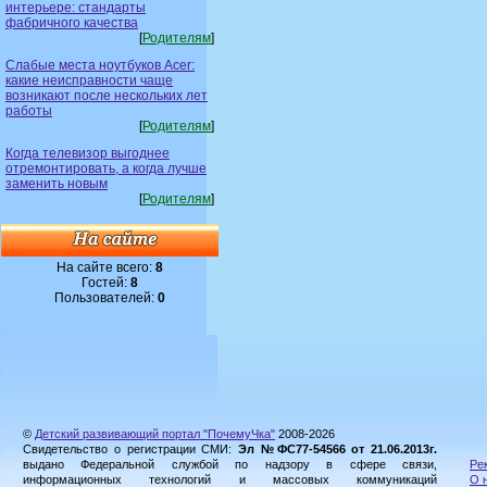
интерьере: стандарты
фабричного качества
[
Родителям
]
Слабые места ноутбуков Acer:
какие неисправности чаще
возникают после нескольких лет
работы
[
Родителям
]
Когда телевизор выгоднее
отремонтировать, а когда лучше
заменить новым
[
Родителям
]
На сайте всего:
8
Гостей:
8
Пользователей:
0
©
Детский развивающий портал "ПочемуЧка"
2008-2026
Свидетельство о регистрации СМИ:
Эл №ФС77-54566 от 21.06.2013г.
выдано Федеральной службой по надзору в сфере связи,
Ре
информационных технологий и массовых коммуникаций
О 