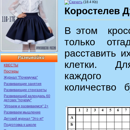
(18.4 Kb)
Коростелев 
В этом кро
только отг
расставить и
клетки. Дл
КВЕСТЫ
Постеры
каждого
Журнал "Почемучка"
количество 
Развивающие занятия
Развивающие стенгазеты
Развивающий календарь 60
детских "почему"
"Играем и развиваемся" 2+
Развиваем мышление
Детский журнал "Это я!"
Подготовка к школе