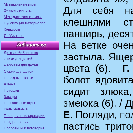
Музыкальные игры
Для себя н
Физкультминутка
Методическая копилка
клешнями с
Публикация материалов
Конкурсы
панцирь, десят
Я - Учитель!
На ветке очен
Детская библиотека
застыла. Ящер
Стихи для детей
цвета (6).
Г
Рассказы для детей
Сказки для детей
болот ядовита
Народные сказки
Азбука
сидит злюка
Потешки
Загадки
змеюка (6).
/ 
Пальчиковые игры
Колыбельные
Е.
Погляди, по
Праздничные сценарии
Поздравления
пастись трито
Пословицы и поговорки