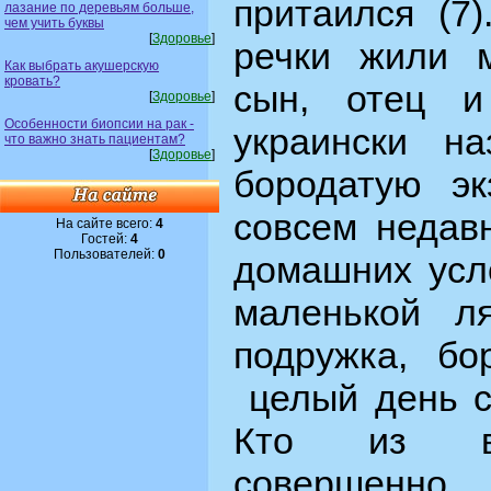
притаился (7)
лазание по деревьям больше,
чем учить буквы
[
Здоровье
]
речки жили м
Как выбрать акушерскую
кровать?
сын, отец и
[
Здоровье
]
Особенности биопсии на рак -
украински на
что важно знать пациентам?
[
Здоровье
]
бородатую эк
совсем недав
На сайте всего:
4
Гостей:
4
Пользователей:
0
домашних усло
маленькой л
подружка, бо
целый день сп
Кто из вс
совершенно 