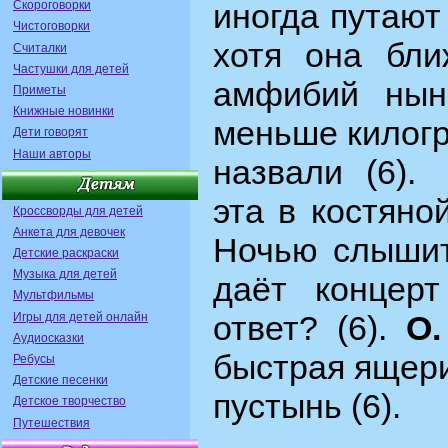
иногда путают
Скороговорки
Чистоговорки
хотя она бли
Считалки
Частушки для детей
амфибий нын
Приметы
Книжные новинки
меньше килогр
Дети говорят
Наши авторы
назвали (6).
эта в костяно
Кроссворды для детей
Анкета для девочек
Ночью слышит
Детские раскраски
Музыка для детей
даёт концерт
Мультфильмы
ответ? (6).
О
Игры для детей онлайн
Аудиосказки
быстрая ящери
Ребусы
Детские песенки
пустынь (6).
Детское творчество
Путешествия