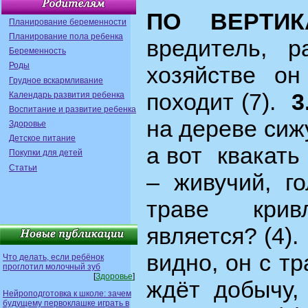
ПО ВЕРТИ
Планирование беременности
Планирование пола ребенка
вредитель, р
Беременность
Роды
хозяйстве он
Грудное вскармливание
походит (7).
3
Календарь развития ребенка
Воспитание и развитие ребенка
на дереве сиж
Здоровье
Детское питание
а вот квакать 
Покупки для детей
Статьи
– живучий, г
траве крив
является? (4).
видно, он с тр
Что делать, если ребёнок
проглотил молочный зуб
[
Здоровье
]
ждёт добычу,
Нейроподготовка к школе: зачем
будущему первоклашке играть в