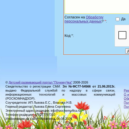
Согласен на
Обработку
Да
персональных данных
?
*
:
Код *:
©
Детский развивающий портал "ПочемуЧка"
2008-2026
Свидетельство о регистрации СМИ:
Эл №ФС77-54566 от 21.06.2013г.
выдано Федеральной службой по надзору в сфере связи,
Рек
информационных технологий и массовых коммуникаций
О н
(РОСКОМНАДЗОР).
Обр
Соучредители: ИП Львова Е.С., Власова Н.В.
Пол
Главный редактор: Львова Елена Сергеевна
По
Электронный адрес редакции: info@pochemu4ka.ru
Телефон редакции: +79277797310
Информация на сайте обновлена: 06.08.2026