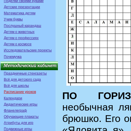
Поделки своими руками
Детские презентации
Математика детям
Учим буквы
Послушный карандаш
Детям о животных
Детям о профессиях
Детям о космосе
Исследовательские проекты
Почемучка
Праздничные стенгазеты
Всё для детского сада
Всё для школы
Расписание уроков
ПО ГОРИЗ
Календари
необычная ля
Дидактические игры
Фланелеграф
брюшко. Его о
Обучающие плакаты
Атрибуты для игр
«Ядовита я», 
Подвижные игры