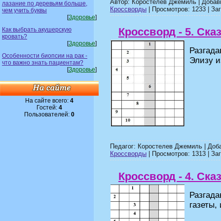
Автор: Коростелев Джемиль | Доба
лазание по деревьям больше,
Кроссворды
| Просмотров: 1233 | Заг
чем учить буквы
[
Здоровье
]
Кроссворд - 5. Ска
Как выбрать акушерскую
кровать?
[
Здоровье
]
Разгад
Особенности биопсии на рак -
Элизу и
что важно знать пациентам?
[
Здоровье
]
На сайте всего:
4
Гостей:
4
Пользователей:
0
Педагог: Коростелев Джемиль | Доб
Кроссворды
| Просмотров: 1313 | Заг
Кроссворд - 4. Ска
Разгада
газеты,