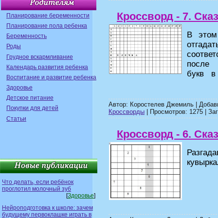
Кроссворд - 7. Ска
Планирование беременности
Планирование пола ребенка
В это
Беременность
отгад
Роды
соотв
Грудное вскармливание
после
Календарь развития ребенка
букв в
Воспитание и развитие ребенка
Здоровье
Детское питание
Автор: Коростелев Джемиль | Доба
Покупки для детей
Кроссворды
| Просмотров: 1275 | Заг
Статьи
Кроссворд - 6. Ска
Разгада
кувырка
Что делать, если ребёнок
проглотил молочный зуб
[
Здоровье
]
Нейроподготовка к школе: зачем
будущему первоклашке играть в