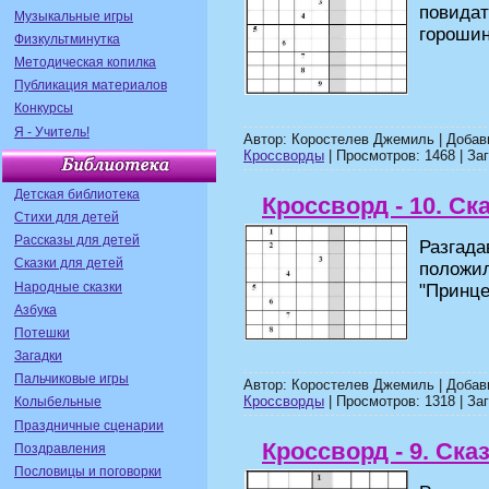
повида
Музыкальные игры
гороши
Физкультминутка
Методическая копилка
Публикация материалов
Конкурсы
Я - Учитель!
Автор: Коростелев Джемиль | Доба
Кроссворды
| Просмотров: 1468 | Заг
Детская библиотека
Кроссворд - 10. Ск
Стихи для детей
Рассказы для детей
Разгада
Сказки для детей
положил
Народные сказки
"Принц
Азбука
Потешки
Загадки
Пальчиковые игры
Автор: Коростелев Джемиль | Доба
Кроссворды
| Просмотров: 1318 | Заг
Колыбельные
Праздничные сценарии
Кроссворд - 9. Ска
Поздравления
Пословицы и поговорки