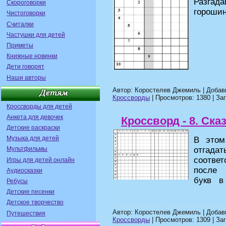
Разгад
Скороговорки
горошин
Чистоговорки
Считалки
Частушки для детей
Приметы
Книжные новинки
Дети говорят
Наши авторы
Автор: Коростелев Джемиль | Доба
Кроссворды
| Просмотров: 1380 | Заг
Кроссворды для детей
Анкета для девочек
Кроссворд - 8. Ска
Детские раскраски
Музыка для детей
В это
отгад
Мультфильмы
соотв
Игры для детей онлайн
после
Аудиосказки
букв в
Ребусы
Детские песенки
Детское творчество
Автор: Коростелев Джемиль | Доба
Путешествия
Кроссворды
| Просмотров: 1309 | Заг