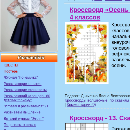
Кроссворд «Осень с
4 классов
Кроссв
классо
началь
внеуро
голов
рефл
развле
осени.
КВЕСТЫ
Постеры
Журнал "Почемучка"
Развивающие занятия
Развивающие стенгазеты
Педагог: Дьяченко Лиана Викторовн
Развивающий календарь 60
детских "почему"
Кроссворды волшебные, по сказкам
|
Комментарии (0)
"Играем и развиваемся" 2+
Развиваем мышление
Кроссворд - 13. Ск
Детский журнал "Это я!"
Подготовка к школе
Разгада