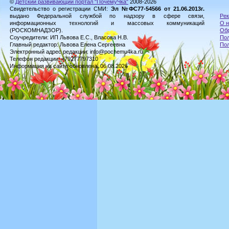
©
Детский развивающий портал "ПочемуЧка"
2008-2026
Свидетельство о регистрации СМИ:
Эл №ФС77-54566 от 21.06.2013г.
выдано Федеральной службой по надзору в сфере связи,
Рек
информационных технологий и массовых коммуникаций
О н
(РОСКОМНАДЗОР).
Обр
Соучредители: ИП Львова Е.С., Власова Н.В.
Пол
Главный редактор: Львова Елена Сергеевна
По
Электронный адрес редакции: info@pochemu4ka.ru
Телефон редакции: +79277797310
Информация на сайте обновлена: 06.08.2026