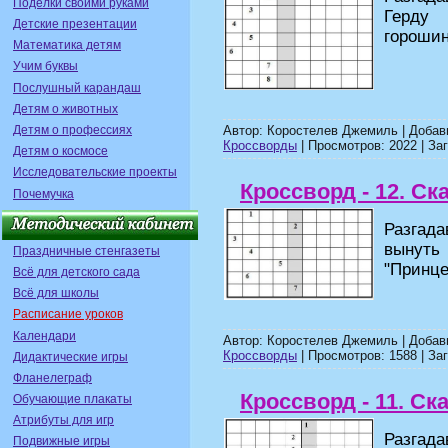
Поделки своими руками
Герду 
Детские презентации
гороши
Математика детям
Учим буквы
Послушный карандаш
Детям о животных
Детям о профессиях
Автор: Коростелев Джемиль | Доба
Кроссворды
| Просмотров: 2022 | Заг
Детям о космосе
Исследовательские проекты
Кроссворд - 12. Ск
Почемучка
Разгада
вынут
Праздничные стенгазеты
"Принц
Всё для детского сада
Всё для школы
Расписание уроков
Календари
Автор: Коростелев Джемиль | Доба
Кроссворды
| Просмотров: 1588 | Заг
Дидактические игры
Фланелеграф
Кроссворд - 11. Ск
Обучающие плакаты
Атрибуты для игр
Разгада
Подвижные игры