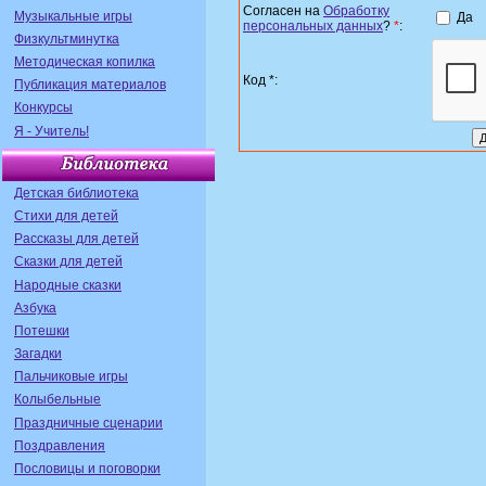
Согласен на
Обработку
Музыкальные игры
Да
персональных данных
?
*
:
Физкультминутка
Методическая копилка
Код *:
Публикация материалов
Конкурсы
Я - Учитель!
Детская библиотека
Стихи для детей
Рассказы для детей
Сказки для детей
Народные сказки
Азбука
Потешки
Загадки
Пальчиковые игры
Колыбельные
Праздничные сценарии
Поздравления
Пословицы и поговорки