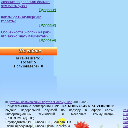
лазание по деревьям больше,
чем учить буквы
[
Здоровье
]
Как выбрать акушерскую
кровать?
[
Здоровье
]
Особенности биопсии на рак -
что важно знать пациентам?
[
Здоровье
]
На сайте всего:
5
Гостей:
5
Пользователей:
0
©
Детский развивающий портал "ПочемуЧка"
2008-2026
Свидетельство о регистрации СМИ:
Эл №ФС77-54566 от 21.06.2013г.
выдано Федеральной службой по надзору в сфере связи,
Рек
информационных технологий и массовых коммуникаций
О н
(РОСКОМНАДЗОР).
Обр
Соучредители: ИП Львова Е.С., Власова Н.В.
Пол
Главный редактор: Львова Елена Сергеевна
По