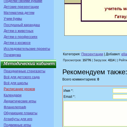
Поделки своими руками
Детские презентации
Математика детям
Учим буквы
Послушный карандаш
Детям о животных
Детям о профессиях
Детям о космосе
Исследовательские проекты
Категория:
Презентации
| Добавил:
ell
Почемучка
Просмотров:
15776
| Загрузок:
4114
| | Рейт
Рекомендуем также
Праздничные стенгазеты
Всё для детского сада
Всего комментариев:
0
Всё для школы
Расписание уроков
Имя *:
Календари
Email *:
Дидактические игры
Фланелеграф
Обучающие плакаты
Атрибуты для игр
Подвижные игры