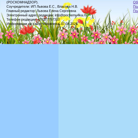
(РОСКОМНАДЗОР).
Об
Соучредители: ИП Львова Е.С., Власова Н.В.
По
Главный редактор: Львова Елена Сергеевна
По
Электронный адрес редакции: info@pochemu4ka.ru
Телефон редакции: +79277797310
Информация на сайте обновлена: 07.08.2026