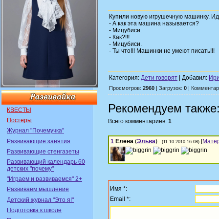
Купили новую игрушечную машинку. Ид
- А как эта машина называется?
- Мицубиси.
- Как?!!!
- Мицубиси.
- Ты что!!! Машинки не умеют писать!!!
Категория:
Дети говорят
| Добавил:
Ири
Просмотров:
2960
| Загрузок:
0
| Комментар
Рекомендуем также
КВЕСТЫ
Постеры
Всего комментариев:
1
Журнал "Почемучка"
Развивающие занятия
1
Елена
(
Эльва
)
[
Мате
(11.10.2010 16:08)
Развивающие стенгазеты
Развивающий календарь 60
детских "почему"
"Играем и развиваемся" 2+
Имя *:
Развиваем мышление
Email *:
Детский журнал "Это я!"
Подготовка к школе