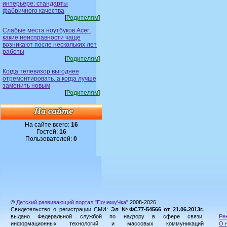
интерьере: стандарты
фабричного качества
[
Родителям
]
Слабые места ноутбуков Acer:
какие неисправности чаще
возникают после нескольких лет
работы
[
Родителям
]
Когда телевизор выгоднее
отремонтировать, а когда лучше
заменить новым
[
Родителям
]
На сайте всего:
16
Гостей:
16
Пользователей:
0
©
Детский развивающий портал "ПочемуЧка"
2008-2026
Свидетельство о регистрации СМИ:
Эл №ФС77-54566 от 21.06.2013г.
выдано Федеральной службой по надзору в сфере связи,
Ре
информационных технологий и массовых коммуникаций
О 