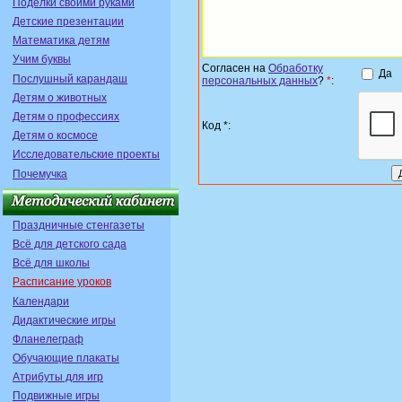
Поделки своими руками
Детские презентации
Математика детям
Учим буквы
Согласен на
Обработку
Да
Послушный карандаш
персональных данных
?
*
:
Детям о животных
Детям о профессиях
Код *:
Детям о космосе
Исследовательские проекты
Почемучка
Праздничные стенгазеты
Всё для детского сада
Всё для школы
Расписание уроков
Календари
Дидактические игры
Фланелеграф
Обучающие плакаты
Атрибуты для игр
Подвижные игры