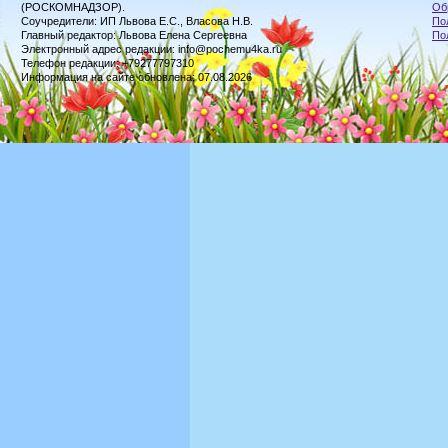
(РОСКОМНАДЗОР).
Об
Соучредители: ИП Львова Е.С., Власова Н.В.
По
Главный редактор: Львова Елена Сергеевна
По
Электронный адрес редакции: info@pochemu4ka.ru
Телефон редакции: +79277797310
Информация на сайте обновлена: 07.08.2026