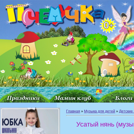
Главная
»
Музыка для детей
»
Детские
Усатый нянь (музы