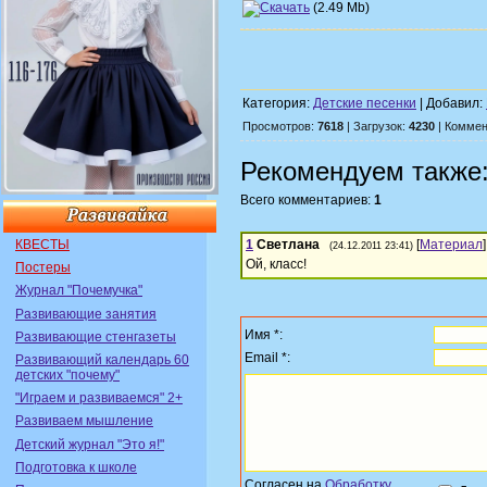
(2.49 Mb)
Категория:
Детские песенки
| Добавил:
Просмотров:
7618
| Загрузок:
4230
| Коммен
Рекомендуем также
Всего комментариев:
1
КВЕСТЫ
1
Светлана
[
Материал
]
(24.12.2011 23:41)
Ой, класс!
Постеры
Журнал "Почемучка"
Развивающие занятия
Имя *:
Развивающие стенгазеты
Email *:
Развивающий календарь 60
детских "почему"
"Играем и развиваемся" 2+
Развиваем мышление
Детский журнал "Это я!"
Подготовка к школе
Согласен на
Обработку