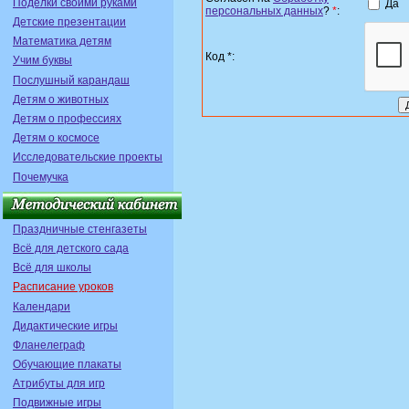
Поделки своими руками
Да
персональных данных
?
*
:
Детские презентации
Математика детям
Код *:
Учим буквы
Послушный карандаш
Детям о животных
Детям о профессиях
Детям о космосе
Исследовательские проекты
Почемучка
Праздничные стенгазеты
Всё для детского сада
Всё для школы
Расписание уроков
Календари
Дидактические игры
Фланелеграф
Обучающие плакаты
Атрибуты для игр
Подвижные игры