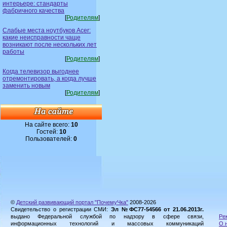
интерьере: стандарты
фабричного качества
[
Родителям
]
Слабые места ноутбуков Acer:
какие неисправности чаще
возникают после нескольких лет
работы
[
Родителям
]
Когда телевизор выгоднее
отремонтировать, а когда лучше
заменить новым
[
Родителям
]
На сайте всего:
10
Гостей:
10
Пользователей:
0
©
Детский развивающий портал "ПочемуЧка"
2008-2026
Свидетельство о регистрации СМИ:
Эл №ФС77-54566 от 21.06.2013г.
выдано Федеральной службой по надзору в сфере связи,
Ре
информационных технологий и массовых коммуникаций
О 