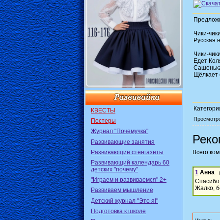
Предложи
Чики-чики
Русская 
Чики-чики
Едет Кол
Сашенька
Щёлкает 
Категори
КВЕСТЫ
Просмотр
Постеры
Журнал "Почемучка"
Реко
Развивающие занятия
Развивающие стенгазеты
Всего ко
Развивающий календарь 60
детских "почему"
1
Анна
"Играем и развиваемся" 2+
Спасибо
Жалко, бе
Развиваем мышление
Детский журнал "Это я!"
Подготовка к школе