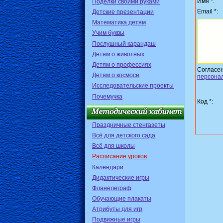
Имя *:
Поделки своими руками
Email *:
Детские презентации
Математика детям
Учим буквы
Послушный карандаш
Детям о животных
Детям о профессиях
Согласе
Детям о космосе
персона
Исследовательские проекты
Почемучка
Код *:
Праздничные стенгазеты
Всё для детского сада
Всё для школы
Расписание уроков
Календари
Дидактические игры
Фланелеграф
Обучающие плакаты
Атрибуты для игр
Подвижные игры