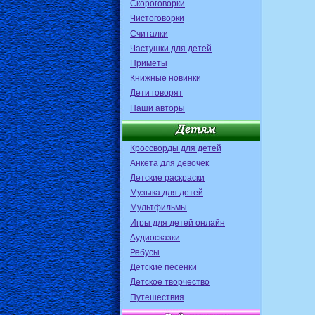
Скороговорки
Чистоговорки
Считалки
Частушки для детей
Приметы
Книжные новинки
Дети говорят
Наши авторы
Кроссворды для детей
Анкета для девочек
Детские раскраски
Музыка для детей
Мультфильмы
Игры для детей онлайн
Аудиосказки
Ребусы
Детские песенки
Детское творчество
Путешествия