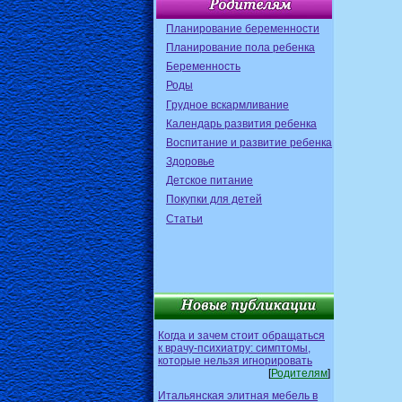
Планирование беременности
Планирование пола ребенка
Беременность
Роды
Грудное вскармливание
Календарь развития ребенка
Воспитание и развитие ребенка
Здоровье
Детское питание
Покупки для детей
Статьи
Когда и зачем стоит обращаться
к врачу-психиатру: симптомы,
которые нельзя игнорировать
[
Родителям
]
Итальянская элитная мебель в