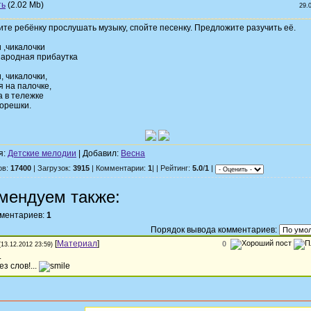
(2.02 Mb)
29.
те ребёнку прослушать музыку, спойте песенку. Предложите разучить её.
 ,чикалочки
народная прибаутка
, чикалочки,
я на палочке,
 в тележке
орешки.
я:
Детские мелодии
| Добавил:
Весна
ов:
17400
| Загрузок:
3915
| Комментарии:
1
| | Рейтинг:
5.0
/
1
|
мендуем также:
мментариев:
1
Порядок вывода комментариев:
[
Материал
]
0
(13.12.2012 23:59)
.
з слов!...