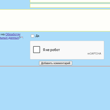
н на
Обработку
Да
льных данных
?
*
: