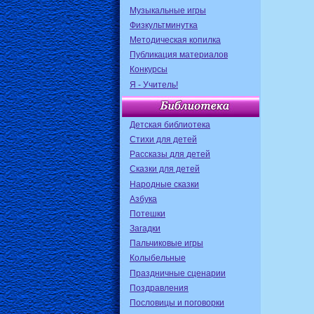
Музыкальные игры
Физкультминутка
Методическая копилка
Публикация материалов
Конкурсы
Я - Учитель!
Детская библиотека
Стихи для детей
Рассказы для детей
Сказки для детей
Народные сказки
Азбука
Потешки
Загадки
Пальчиковые игры
Колыбельные
Праздничные сценарии
Поздравления
Пословицы и поговорки