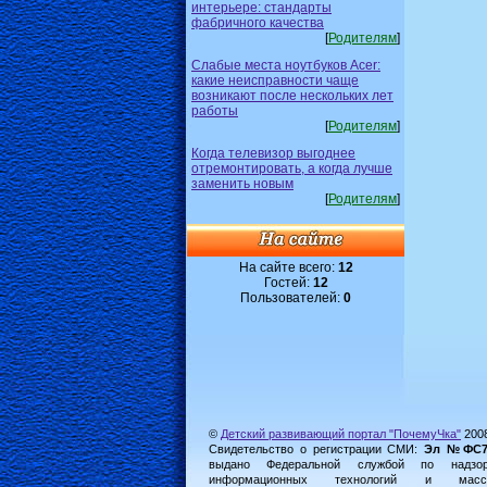
интерьере: стандарты
фабричного качества
[
Родителям
]
Слабые места ноутбуков Acer:
какие неисправности чаще
возникают после нескольких лет
работы
[
Родителям
]
Когда телевизор выгоднее
отремонтировать, а когда лучше
заменить новым
[
Родителям
]
На сайте всего:
12
Гостей:
12
Пользователей:
0
©
Детский развивающий портал "ПочемуЧка"
200
Свидетельство о регистрации СМИ:
Эл №ФС77-
выдано Федеральной службой по надз
информационных технологий и масс