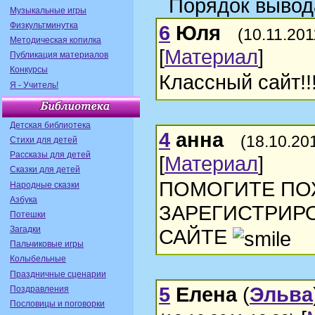
Порядок вывод
Музыкальные игры
Физкультминутка
6
Юля
(10.11.201
Методическая копилка
[
Материал
]
Публикация материалов
Конкурсы
Классный сайт!!
Я - Учитель!
Детская библиотека
4
анна
(18.10.20
Стихи для детей
Рассказы для детей
[
Материал
]
Сказки для детей
ПОМОГИТЕ ПО
Народные сказки
Азбука
ЗАРЕГИСТРИР
Потешки
Загадки
САЙТЕ
Пальчиковые игры
Колыбельные
Праздничные сценарии
5
Елена
(
Эльва
Поздравления
Пословицы и поговорки