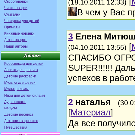
[
(18.10.2011 12:33)
Скороговорки
Чистоговорки
В чем у Вас 
Считалки
Частушки для детей
Приметы
Книжные новинки
3
Елена Митюш
Дети говорят
[
(04.10.2011 13:55)
Наши авторы
СПАСИБО ОГРОМН
Кроссворды для детей
SUPER!!!!!! Дал
Анкета для девочек
успехов в работ
Детские раскраски
Музыка для детей
Мультфильмы
Игры для детей онлайн
2
наталья
(30.0
Аудиосказки
Ребусы
[
Материал
]
Детские песенки
Да все получил
Детское творчество
Путешествия