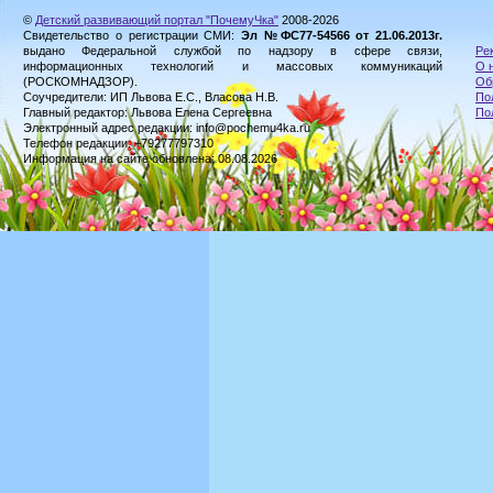
©
Детский развивающий портал "ПочемуЧка"
2008-2026
Свидетельство о регистрации СМИ:
Эл №ФС77-54566 от 21.06.2013г.
выдано Федеральной службой по надзору в сфере связи,
Ре
информационных технологий и массовых коммуникаций
О 
(РОСКОМНАДЗОР).
Об
Соучредители: ИП Львова Е.С., Власова Н.В.
По
Главный редактор: Львова Елена Сергеевна
По
Электронный адрес редакции: info@pochemu4ka.ru
Телефон редакции: +79277797310
Информация на сайте обновлена: 08.08.2026