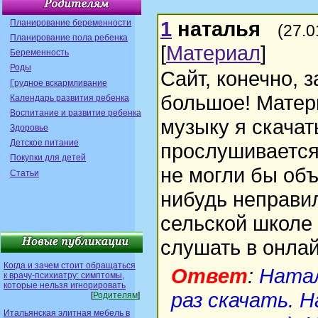
1
наталья
Планирование беременности
(27.0
Планирование пола ребенка
[
Материал
]
Беременность
Роды
Сайт, конечно, 
Грудное вскармливание
большое! Матер
Календарь развития ребенка
Воспитание и развитие ребенка
музыку я скачат
Здоровье
Детское питание
прослушивается,
Покупки для детей
не могли бы объ
Статьи
нибудь неправи
сельской школе
слушать в онлай
Когда и зачем стоит обращаться
Ответ
:
Натал
к врачу-психиатру: симптомы,
которые нельзя игнорировать
раз скачать. Н
[
Родителям
]
Итальянская элитная мебель в