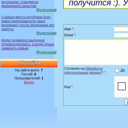
получится :). 
интерьере: стандарты
фабричного качества
[
Родителям
]
Слабые места ноутбуков Acer:
какие неисправности чаще
возникают после нескольких лет
работы
Имя *:
[
Родителям
]
Email *:
Когда телевизор выгоднее
отремонтировать, а когда лучше
заменить новым
[
Родителям
]
Согласен на
Обработку
На сайте всего:
7
Да
персональных данных
?
*
:
Гостей:
6
Пользователей:
1
Весна
Код *: