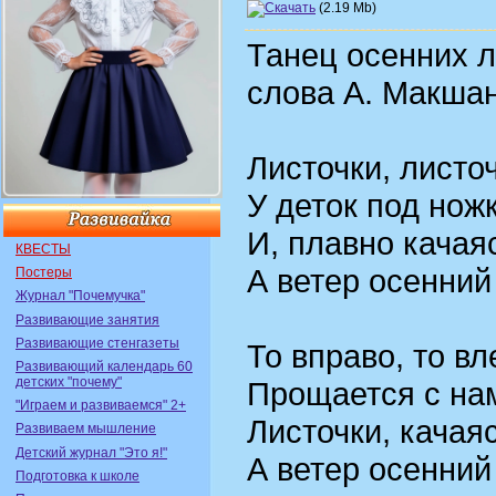
(2.19 Mb)
Танец осенних л
слова А. Макша
Листочки, листоч
У деток под нож
И, плавно качаяс
КВЕСТЫ
А ветер осенний
Постеры
Журнал "Почемучка"
Развивающие занятия
Развивающие стенгазеты
То вправо, то вл
Развивающий календарь 60
детских "почему"
Прощается с на
"Играем и развиваемся" 2+
Листочки, качаяс
Развиваем мышление
Детский журнал "Это я!"
А ветер осенний
Подготовка к школе