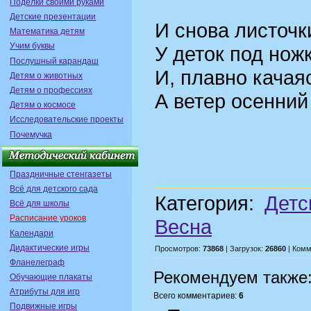
Поделки своими руками
Детские презентации
И снова листочки
Математика детям
Учим буквы
У деток под нож
Послушный карандаш
И, плавно качаяс
Детям о животных
Детям о профессиях
А ветер осенний
Детям о космосе
Исследовательские проекты
Почемучка
Праздничные стенгазеты
Всё для детского сада
Категория:
Детс
Всё для школы
Расписание уроков
Весна
Календари
Дидактические игры
Просмотров:
73868
| Загрузок:
26860
| Комм
Фланелеграф
Рекомендуем также
Обучающие плакаты
Атрибуты для игр
Всего комментариев:
6
Подвижные игры