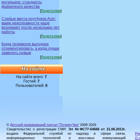
интерьере: стандарты
фабричного качества
[
Родителям
]
Слабые места ноутбуков Acer:
какие неисправности чаще
возникают после нескольких лет
работы
[
Родителям
]
Когда телевизор выгоднее
отремонтировать, а когда лучше
заменить новым
[
Родителям
]
На сайте всего:
7
Гостей:
7
Пользователей:
0
©
Детский развивающий портал "ПочемуЧка"
2008-2026
Свидетельство о регистрации СМИ:
Эл №ФС77-54566 от 21.06.2013г.
выдано Федеральной службой по надзору в сфере связи,
Ре
информационных технологий и массовых коммуникаций
О 