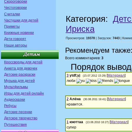
Скороговорки
Чистоговорки
Считалки
Категория:
Детс
Частушки для детей
Ириска
Приметы
Книжные новинки
Просмотров:
19378
| Загрузок:
7443
| Комме
Дети говорят
Наши авторы
Рекомендуем также
Всего комментариев:
3
Кроссворды для детей
Порядок вывод
Анкета для девочек
Детские раскраски
3
ytdf;yj
[
Материал
]
(15.07.2012 15:29)
Музыка для детей
люби
Мультфильмы
Игры для детей онлайн
2
Алёна
[
Материал
]
Аудиосказки
(30.08.2011 19:41)
нравится.
Ребусы
Детские песенки
Детское творчество
1
ююттаа
[
Материал
]
(13.06.2010 16:27)
Путешествия
супер