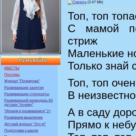
(3.47 Mb)
Топ, топ топ
С мамой п
стpиж
Маленькие н
Только знай 
КВЕСТЫ
Постеры
Топ, топ оче
Журнал "Почемучка"
Развивающие занятия
В неизвестно
Развивающие стенгазеты
Развивающий календарь 60
детских "почему"
А в саду доp
"Играем и развиваемся" 2+
Развиваем мышление
Пpямо к небу
Детский журнал "Это я!"
Подготовка к школе