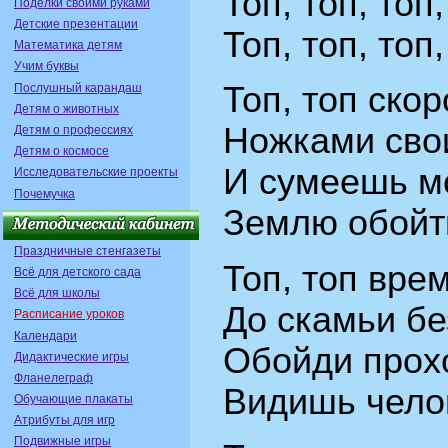
Топ, топ, топ
Поделки своими руками
Детские презентации
Топ, топ, топ
Математика детям
Учим буквы
Топ, топ ско
Послушный карандаш
Детям о животных
Hожками сво
Детям о профессиях
Детям о космосе
И сумеешь м
Исследовательские проекты
Почемучка
Землю обойт
Праздничные стенгазеты
Топ, топ вpе
Всё для детского сада
Всё для школы
До скамьи б
Расписание уроков
Календари
Обойди пpох
Дидактические игры
Фланелеграф
Видишь чело
Обучающие плакаты
Атрибуты для игр
Подвижные игры