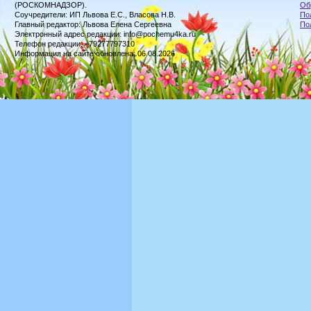
(РОСКОМНАДЗОР).
Об
Соучредители: ИП Львова Е.С., Власова Н.В.
По
Главный редактор: Львова Елена Сергеевна
По
Электронный адрес редакции: info@pochemu4ka.ru
Телефон редакции: +79277797310
Информация на сайте обновлена: 06.08.2026