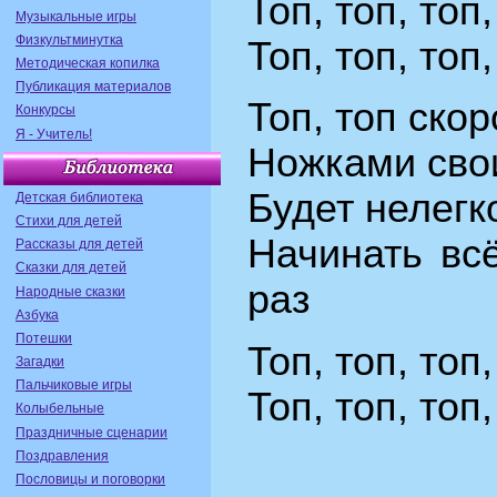
Топ, топ, топ
Музыкальные игры
Физкультминутка
Топ, топ, топ
Методическая копилка
Публикация материалов
Топ, топ ско
Конкурсы
Я - Учитель!
Hожками сво
Будет нелег
Детская библиотека
Стихи для детей
Hачинать вс
Рассказы для детей
Сказки для детей
pаз
Народные сказки
Азбука
Потешки
Топ, топ, топ
Загадки
Пальчиковые игры
Топ, топ, топ
Колыбельные
Праздничные сценарии
Поздравления
Пословицы и поговорки