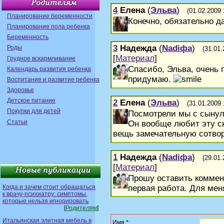
4
Елена
(
Эльва
)
(01.02.2009 
Планирование беременности
Конечно, обязательно д
Планирование пола ребенка
Беременность
3
Надежда
(
Nadiфа
)
Роды
(31.01.
[
Материал
]
Грудное вскармливание
Спасибо, Эльва, очень 
Календарь развития ребенка
придумаю.
Воспитание и развитие ребенка
Здоровье
Детское питание
2
Елена
(
Эльва
)
(31.01.2009 
Покупки для детей
Посмотрели мы с сынуле
Статьи
Он вообще любит эту ск
вещь замечательную сотво
1
Надежда
(
Nadiфа
)
(29.01.
[
Материал
]
Прошу оставить коммент
первая работа. Для мен
Когда и зачем стоит обращаться
к врачу-психиатру: симптомы,
которые нельзя игнорировать
[
Родителям
]
Итальянская элитная мебель в
Имя *: