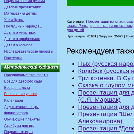
Поделки своими руками
Детские презентации
Математика детям
Учим буквы
Категория:
Презентации на стихи, сказ
сказка Репка
,
презентации по сказкам
Послушный карандаш
для детей
Детям о животных
Просмотров:
61661
| Загрузок:
25929
| Комм
Детям о профессиях
Детям о космосе
Рекомендуем такж
Исследовательские проекты
Почемучка
Пых (русская наро
Колобок (русская 
Праздничные стенгазеты
Три котенка. В Су
Всё для детского сада
Сказка о глупом м
Всё для школы
Презентация для д
Расписание уроков
(С.Я. Маршак)
Календари
Презентация для д
Дидактические игры
Презентация "Шёл 
Фланелеграф
Обучающие плакаты
Александрова)
Атрибуты для игр
Презентация "Дело
Подвижные игры