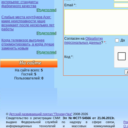
интерьере: стандарты
Email *:
фабричного качества
[
Родителям
]
Слабые места ноутбуков Acer:
какие неисправности чаще
возникают после нескольких лет
работы
[
Родителям
]
Согласен на
Обработку
Да
Когда телевизор выгоднее
персональных данных
?
*
:
отремонтировать, а когда лучше
заменить новым
[
Родителям
]
Код *:
На сайте всего:
5
Гостей:
5
Пользователей:
0
©
Детский развивающий портал "ПочемуЧка"
2008-2026
Свидетельство о регистрации СМИ:
Эл №ФС77-54566 от 21.06.2013г.
выдано Федеральной службой по надзору в сфере связи,
Ре
информационных технологий и массовых коммуникаций
О 