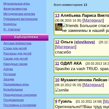
Музыкальные игры
Всего комментариев:
13
Физкультминутка
Методическая копилка
13
Алябьева Лариса Викт
Публикация материалов
[
Материал
]
(30.06.2015 14:35)
Конкурсы
Большое спасиб
Я - Учитель!
не заменимы в нашей рабо
12
Ольга
(
elovikova
)
(20.12.
Детская библиотека
[
Материал
]
Стихи для детей
спасибо
Рассказы для детей
Сказки для детей
11
ОДИЛ АКА
(20.03.2013 18:2
Народные сказки
Spasibo za vash TRUD. spasi
Азбука
Потешки
10
Мухаметзянова Лейсан
Загадки
[
Материал
]
Пальчиковые игры
(09.10.2012 05:33)
Колыбельные
Праздничные сценарии
Поздравления
9
Гузель
[
Ма
(01.10.2011 14:58)
Пословицы и поговорки
Оригинально!!!Ваш труд оце