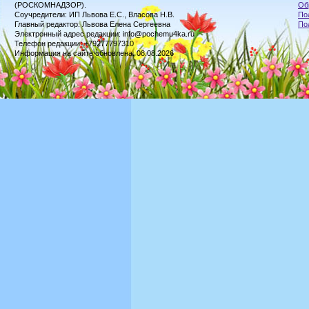
(РОСКОМНАДЗОР).
Об
Соучредители: ИП Львова Е.С., Власова Н.В.
По
Главный редактор: Львова Елена Сергеевна
По
Электронный адрес редакции: info@pochemu4ka.ru
Телефон редакции: +79277797310
Информация на сайте обновлена: 08.08.2026