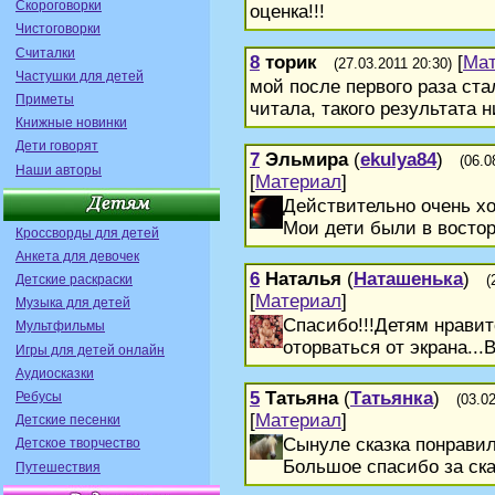
Скороговорки
оценка!!!
Чистоговорки
Считалки
8
торик
[
Ма
(27.03.2011 20:30)
Частушки для детей
мой после первого раза ста
Приметы
читала, такого результата н
Книжные новинки
Дети говорят
7
Эльмира
(
ekulya84
)
(06.0
Наши авторы
[
Материал
]
Действительно очень х
Мои дети были в востор
Кроссворды для детей
Анкета для девочек
6
Наталья
(
Наташенька
)
(
Детские раскраски
[
Материал
]
Музыка для детей
Спасибо!!!Детям нравит
Мультфильмы
оторваться от экрана...
Игры для детей онлайн
Аудиосказки
5
Татьяна
(
Татьянка
)
Ребусы
(03.0
[
Материал
]
Детские песенки
Сынуле сказка понравил
Детское творчество
Большое спасибо за ска
Путешествия