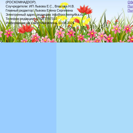
(РОСКОМНАДЗОР).
Обр
Соучредители: ИП Львова Е.С., Власова Н.В.
Пол
Главный редактор: Львова Елена Сергеевна
По
Электронный адрес редакции: info@pochemu4ka.ru
Телефон редакции: +79277797310
Информация на сайте обновлена: 10.08.2026