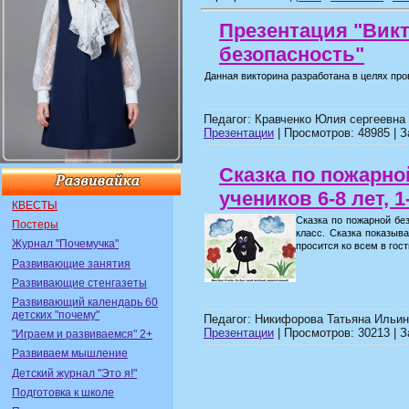
Презентация "Вик
безопасность"
Данная викторина разработана в целях про
Педагог: Кравченко Юлия сергеевна
Презентации
| Просмотров: 48985 | З
Сказка по пожарно
учеников 6-8 лет, 1
КВЕСТЫ
Сказка по пожарной без
Постеры
класс. Сказка показыв
Журнал "Почемучка"
просится ко всем в гост
Развивающие занятия
Развивающие стенгазеты
Развивающий календарь 60
детских "почему"
Педагог: Никифорова Татьяна Ильин
Презентации
| Просмотров: 30213 | З
"Играем и развиваемся" 2+
Развиваем мышление
Детский журнал "Это я!"
Подготовка к школе