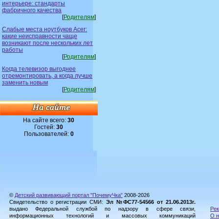
интерьере: стандарты
фабричного качества
[
Родителям
]
Слабые места ноутбуков Acer:
какие неисправности чаще
возникают после нескольких лет
работы
[
Родителям
]
Когда телевизор выгоднее
отремонтировать, а когда лучше
заменить новым
[
Родителям
]
На сайте всего:
30
Гостей:
30
Пользователей:
0
©
Детский развивающий портал "ПочемуЧка"
2008-2026
Свидетельство о регистрации СМИ:
Эл №ФС77-54566 от 21.06.2013г.
выдано Федеральной службой по надзору в сфере связи,
Рек
информационных технологий и массовых коммуникаций
О н