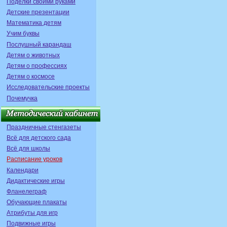
Поделки своими руками
Детские презентации
Математика детям
Учим буквы
Послушный карандаш
Детям о животных
Детям о профессиях
Детям о космосе
Исследовательские проекты
Почемучка
Праздничные стенгазеты
Всё для детского сада
Всё для школы
Расписание уроков
Календари
Дидактические игры
Фланелеграф
Обучающие плакаты
Атрибуты для игр
Подвижные игры