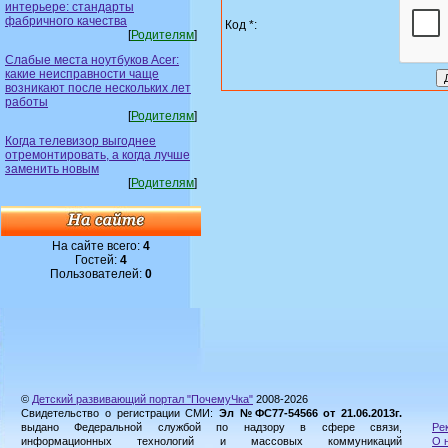
интерьере: стандарты
фабричного качества
Код *:
[
Родителям
]
Слабые места ноутбуков Acer:
какие неисправности чаще
возникают после нескольких лет
работы
[
Родителям
]
Когда телевизор выгоднее
отремонтировать, а когда лучше
заменить новым
[
Родителям
]
На сайте всего:
4
Гостей:
4
Пользователей:
0
©
Детский развивающий портал "ПочемуЧка"
2008-2026
Свидетельство о регистрации СМИ:
Эл №ФС77-54566 от 21.06.2013г.
выдано Федеральной службой по надзору в сфере связи,
Ре
информационных технологий и массовых коммуникаций
О 