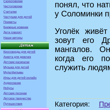
Скороговорки
понял, что нат
Чистоговорки
у Соломинки 
Считалки
Частушки для детей
Приметы
Книжные новинки
Уголёк живёт
Дети говорят
зовут его Д
Наши авторы
мангалов. Он
Кроссворды для детей
когда его п
Анкета для девочек
Детские раскраски
служить людя
Музыка для детей
Мультфильмы
Игры для детей онлайн
Аудиосказки
Ребусы
Детские песенки
Детское творчество
Категория:
Пр
Путешествия