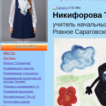
(7.61 Mb)
Никифорова 
учитель начальны
Ровное Саратовск
КВЕСТЫ
Постеры
Журнал "Почемучка"
Развивающие занятия
Развивающие стенгазеты
Развивающий календарь 60
детских "почему"
"Играем и развиваемся" 2+
Развиваем мышление
Детский журнал "Это я!"
Подготовка к школе