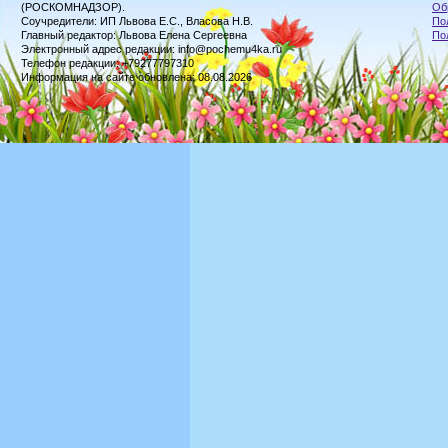
(РОСКОМНАДЗОР).
Об
Соучредители: ИП Львова Е.С., Власова Н.В.
По
Главный редактор: Львова Елена Сергеевна
По
Электронный адрес редакции: info@pochemu4ka.ru
Телефон редакции: +79277797310
Информация на сайте обновлена: 08.08.2026