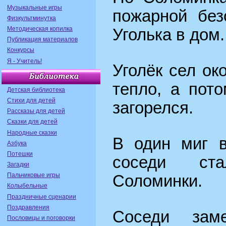
Музыкальные игры
пожарной без
Физкультминутка
Методическая копилка
Уголька в дом.
Публикация материалов
Конкурсы
Я - Учитель!
Уголёк сел ок
тепло, а пот
Детская библиотека
Стихи для детей
загорелся.
Рассказы для детей
Сказки для детей
Народные сказки
В один миг в
Азбука
Потешки
соседи ст
Загадки
Пальчиковые игры
Соломинки.
Колыбельные
Праздничные сценарии
Поздравления
Соседи зам
Пословицы и поговорки