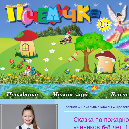
Главная
»
Начальные классы
»
Презен
Сказка по пожарно
учеников 6-8 лет, 1