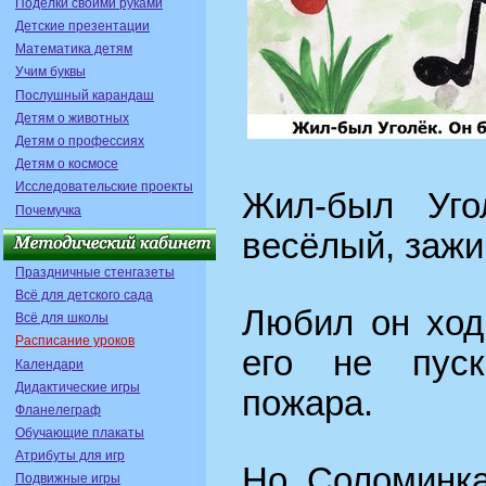
Поделки своими руками
Детские презентации
Математика детям
Учим буквы
Послушный карандаш
Детям о животных
Детям о профессиях
Детям о космосе
Исследовательские проекты
Жил-был Уго
Почемучка
весёлый, зажи
Праздничные стенгазеты
Всё для детского сада
Любил он ходи
Всё для школы
Расписание уроков
его не пус
Календари
Дидактические игры
пожара.
Фланелеграф
Обучающие плакаты
Атрибуты для игр
Но Соломинка
Подвижные игры