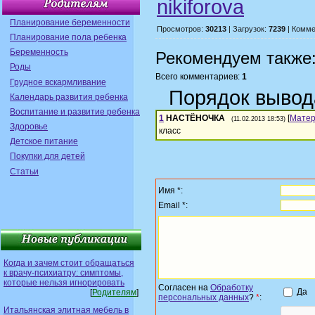
nikiforova
Планирование беременности
Просмотров:
30213
| Загрузок:
7239
| Комме
Планирование пола ребенка
Беременность
Рекомендуем также
Роды
Всего комментариев:
1
Грудное вскармливание
Порядок вывод
Календарь развития ребенка
Воспитание и развитие ребенка
1
НАСТЁНОЧКА
[
Мате
(11.02.2013 18:53)
Здоровье
класс
Детское питание
Покупки для детей
Статьи
Имя *:
Email *:
Когда и зачем стоит обращаться
к врачу-психиатру: симптомы,
которые нельзя игнорировать
Согласен на
Обработку
Да
[
Родителям
]
персональных данных
?
*
:
Итальянская элитная мебель в