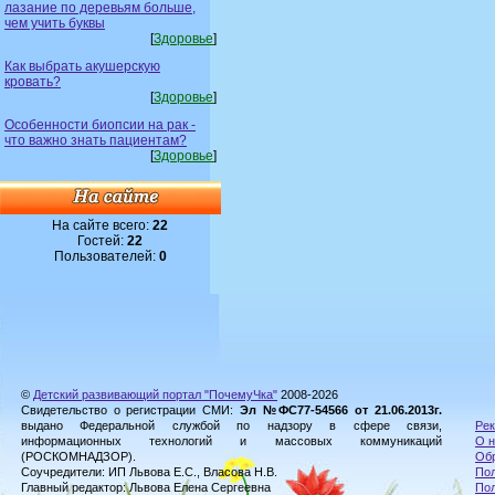
лазание по деревьям больше,
чем учить буквы
[
Здоровье
]
Как выбрать акушерскую
кровать?
[
Здоровье
]
Особенности биопсии на рак -
что важно знать пациентам?
[
Здоровье
]
На сайте всего:
22
Гостей:
22
Пользователей:
0
©
Детский развивающий портал "ПочемуЧка"
2008-2026
Свидетельство о регистрации СМИ:
Эл №ФС77-54566 от 21.06.2013г.
выдано Федеральной службой по надзору в сфере связи,
Рек
информационных технологий и массовых коммуникаций
О н
(РОСКОМНАДЗОР).
Обр
Соучредители: ИП Львова Е.С., Власова Н.В.
Пол
Главный редактор: Львова Елена Сергеевна
По