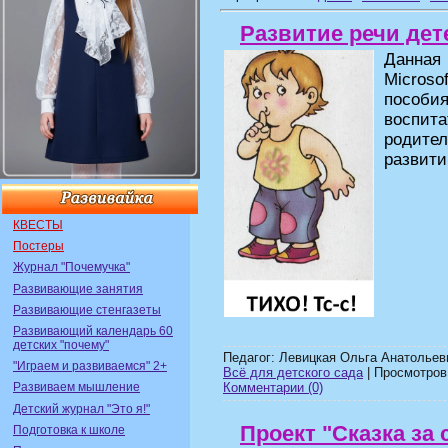
Развитие речи дет
Данная
Microso
пособ
воспи
родител
развити
КВЕСТЫ
Постеры
Журнал "Почемучка"
Развивающие занятия
Развивающие стенгазеты
Развивающий календарь 60
детских "почему"
Педагог: Левицкая Ольга Анатольев
"Играем и развиваемся" 2+
Всё для детского сада
| Просмотров:
Комментарии (0)
Развиваем мышление
Детский журнал "Это я!"
Проект "Сказка за 
Подготовка к школе