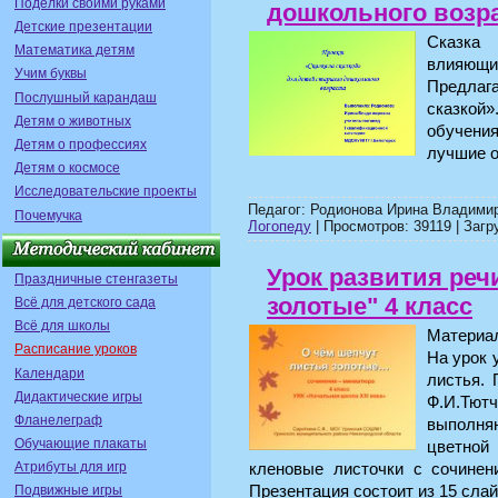
Поделки своими руками
дошкольного возр
Детские презентации
Сказка
Математика детям
влияющий
Учим буквы
Предлаг
Послушный карандаш
сказкой
Детям о животных
обучени
Детям о профессиях
лучшие о
Детям о космосе
Исследовательские проекты
Педагог: Родионова Ирина Владимир
Почемучка
Логопеду
| Просмотров: 39119 | Загр
Урок развития реч
Праздничные стенгазеты
золотые" 4 класс
Всё для детского сада
Всё для школы
Материал
Расписание уроков
На урок 
Календари
листья. 
Дидактические игры
Ф.И.Тютч
Фланелеграф
выполня
Обучающие плакаты
цветной
кленовые листочки с сочинен
Атрибуты для игр
Презентация состоит из 15 слай
Подвижные игры