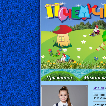
Главная
В катего
Показано
Сортиров