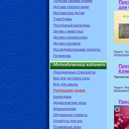
Поделки своими руками
Пре
для 
Детские презентации
Математика детям
Учим буквы
Послушный карандаш
Детям о животных
Детям о профессиях
Детям о космосе
Исследовательские проекты
Педагог: Тр
Презентаци
Почемучка
Пре
Кля
Праздничные стенгазеты
Презентац
Всё для детского сада
Всё для школы
Педагог: Ма
Расписание уроков
Изобразител
Календари
Пре
Дидактические игры
Фланелеграф
Обучающие плакаты
Атрибуты для игр
Подвижные игры