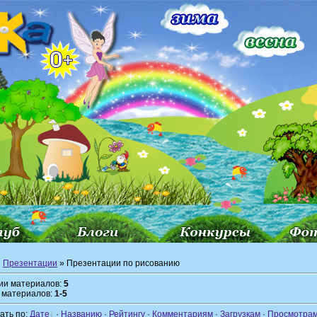
»
Презентации
» Презентации по рисованию
рии материалов:
5
 материалов:
1-5
ать по:
Дате
·
Названию
·
Рейтингу
·
Комментариям
·
Загрузкам
·
Просмотра