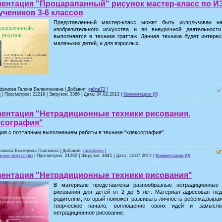
зентация "Процарапанный" рисунок мастер-класс по И
учеников 3-6 классов
Представленный мастер-класс может быть использован н
изобразительного искусства и во внеурочной деятельности
выполняется в технике граттаж. Данная техника будет интерес
маленьких детей, и для взрослых.
офимова Галина Валентиновна | Добавил:
galina73
|
и
| Просмотров: 22219 | Загрузок: 3366 | Дата:
04.02.2013
|
Комментарии (0)
зентация "Нетрадиционные техники рисования.
ксография"
ия с поэтапным выполнением работы в технике "кляксография".
ракова Екатерина Павловна | Добавил:
marakova
|
ьное искусство
| Просмотров: 21262 | Загрузок: 4845 | Дата:
13.07.2012
|
Комментарии (0)
зентация "Нетрадиционные техники рисования"
В материале представлены разнообразные нетрадиционные
рисования для детей от 2 до 5 лет. Материал адресован пед
родителям, который поможет развивать личность ребенка,выраж
творческое начало, воплощение своих идей и замысло
нетрадиционное рисование.