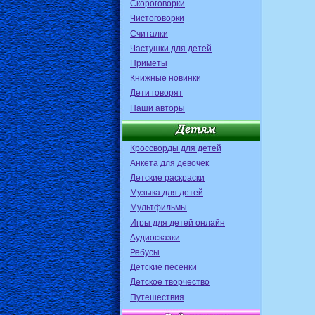
Скороговорки
Чистоговорки
Считалки
Частушки для детей
Приметы
Книжные новинки
Дети говорят
Наши авторы
Кроссворды для детей
Анкета для девочек
Детские раскраски
Музыка для детей
Мультфильмы
Игры для детей онлайн
Аудиосказки
Ребусы
Детские песенки
Детское творчество
Путешествия