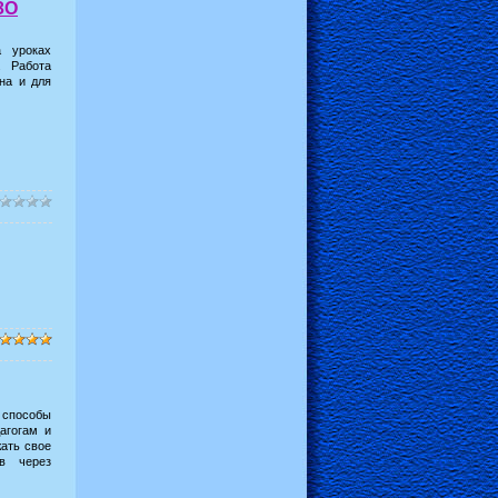
ЗО
а уроках
. Работа
на и для
 способы
агогам и
ать свое
в через