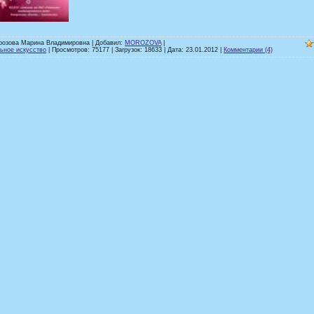
розова Марина Владимировна | Добавил:
MOROZOVA
|
ьное искусство
| Просмотров: 75177 | Загрузок: 18633 | Дата:
23.01.2012
|
Комментарии (4)