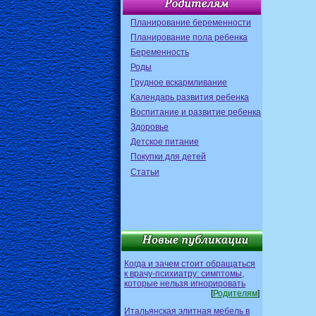
Планирование беременности
Планирование пола ребенка
Беременность
Роды
Грудное вскармливание
Календарь развития ребенка
Воспитание и развитие ребенка
Здоровье
Детское питание
Покупки для детей
Статьи
Когда и зачем стоит обращаться
к врачу-психиатру: симптомы,
которые нельзя игнорировать
[
Родителям
]
Итальянская элитная мебель в