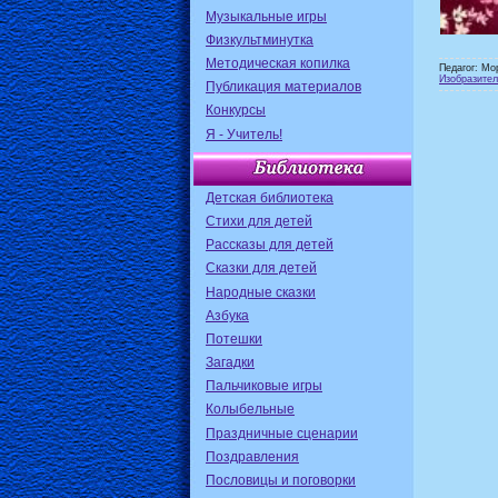
Музыкальные игры
Физкультминутка
Методическая копилка
Педагог: Мо
Изобразител
Публикация материалов
Конкурсы
Я - Учитель!
Детская библиотека
Стихи для детей
Рассказы для детей
Сказки для детей
Народные сказки
Азбука
Потешки
Загадки
Пальчиковые игры
Колыбельные
Праздничные сценарии
Поздравления
Пословицы и поговорки