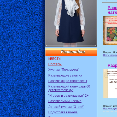
Раз
нат
Педагог: Ис
Презентаци
КВЕСТЫ
Постеры
Разр
Журнал "Почемучка"
Развивающие занятия
Развивающие стенгазеты
Развивающий календарь 60
детских "почему"
"Играем и развиваемся" 2+
Развиваем мышление
Педагог: Де
Детский журнал "Это я!"
Презентаци
Подготовка к школе