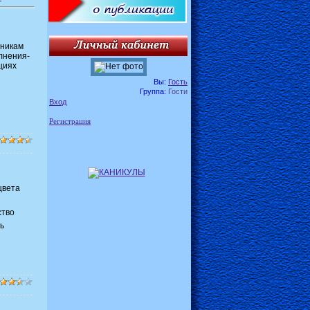
еникам
лнения-
циях
Вы:
Гость
Группа:
Гости
Вход
Регистрация
цвета
ство
ь