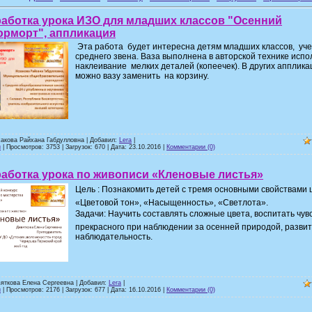
работка урока ИЗО для младших классов "Осенний
юрморт", аппликация
Эта работа будет интересна детям младших классов, уч
среднего звена. Ваза выполнена в авторской технике испо
наклеивание мелких деталей (копеечек). В других апплика
можно вазу заменить на корзину.
хакова Райхана Габдулловна | Добавил:
Lera
|
и
| Просмотров: 3753 | Загрузок: 670 | Дата:
23.10.2016
|
Комментарии (0)
аботка урока по живописи «Кленовые листья»
Цель : Познакомить детей с тремя основными свойствами 
«Цветовой тон», «Насыщенность», «Светлота».
Задачи: Научить составлять сложные цвета, воспитать чув
прекрасного при наблюдении за осенней природой, развит
наблюдательность.
вяткова Елена Сергеевна | Добавил:
Lera
|
и
| Просмотров: 2176 | Загрузок: 677 | Дата:
16.10.2016
|
Комментарии (0)