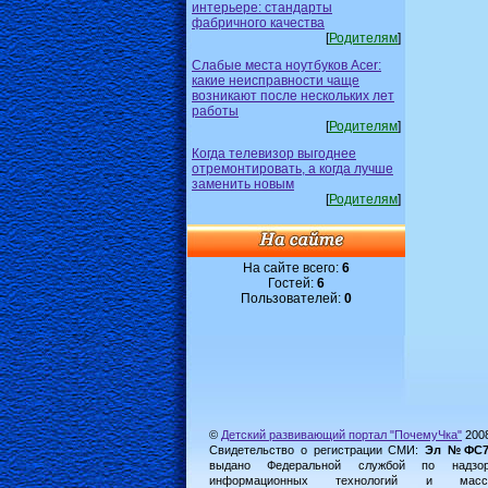
интерьере: стандарты
фабричного качества
[
Родителям
]
Слабые места ноутбуков Acer:
какие неисправности чаще
возникают после нескольких лет
работы
[
Родителям
]
Когда телевизор выгоднее
отремонтировать, а когда лучше
заменить новым
[
Родителям
]
На сайте всего:
6
Гостей:
6
Пользователей:
0
©
Детский развивающий портал "ПочемуЧка"
200
Свидетельство о регистрации СМИ:
Эл №ФС77-
выдано Федеральной службой по надз
информационных технологий и масс