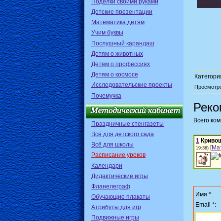
Поделки своими руками
Детские презентации
Математика детям
Учим буквы
Послушный карандаш
Детям о животных
Детям о профессиях
Детям о космосе
Категори
Исследовательские проекты
Просмотр
Почемучка
Реко
Всего ко
Праздничные стенгазеты
Всё для детского сада
1
Криво
Всё для школы
[
Ма
19:36)
Расписание уроков
Календари
Дидактические игры
Фланелеграф
Имя *:
Обучающие плакаты
Email *:
Атрибуты для игр
Подвижные игры