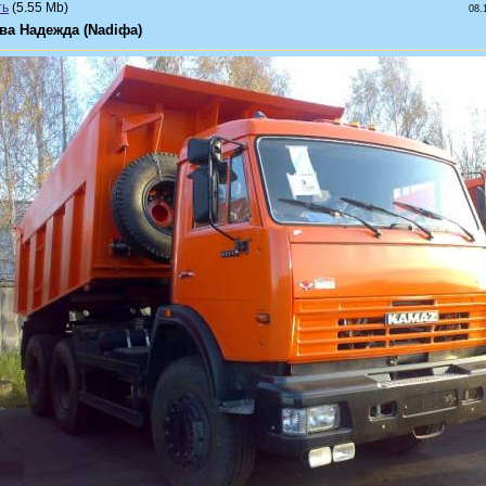
(5.55 Mb)
08.
ва Надежда (Nadiфа)