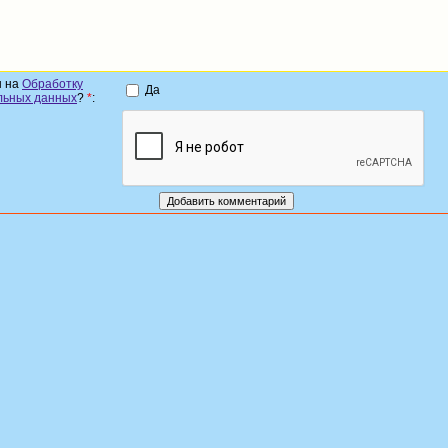
н на
Обработку
Да
льных данных
?
*
: