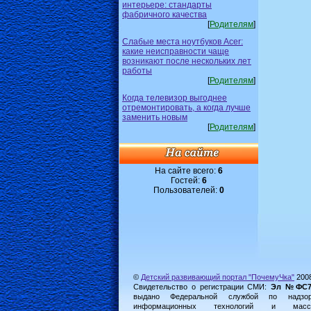
интерьере: стандарты
фабричного качества
[
Родителям
]
Слабые места ноутбуков Acer:
какие неисправности чаще
возникают после нескольких лет
работы
[
Родителям
]
Когда телевизор выгоднее
отремонтировать, а когда лучше
заменить новым
[
Родителям
]
На сайте всего:
6
Гостей:
6
Пользователей:
0
©
Детский развивающий портал "ПочемуЧка"
200
Свидетельство о регистрации СМИ:
Эл №ФС77-
выдано Федеральной службой по надз
информационных технологий и масс