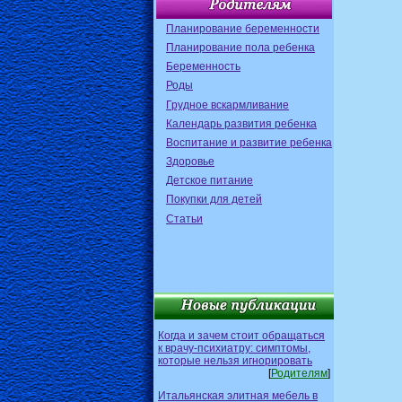
Планирование беременности
Планирование пола ребенка
Беременность
Роды
Грудное вскармливание
Календарь развития ребенка
Воспитание и развитие ребенка
Здоровье
Детское питание
Покупки для детей
Статьи
Когда и зачем стоит обращаться
к врачу-психиатру: симптомы,
которые нельзя игнорировать
[
Родителям
]
Итальянская элитная мебель в