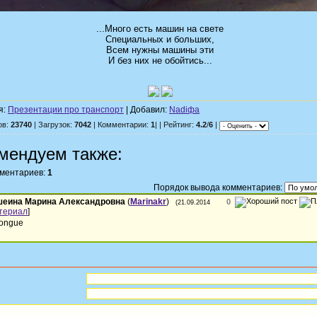
...Много есть машин на свете
Специальных и больших,
Всем нужны машины эти
И без них не обойтись...
я:
Презентации про транспорт
| Добавил:
Nadiфа
ов:
23740
| Загрузок:
7042
| Комментарии:
1
| | Рейтинг:
4.2
/
6
|
мендуем также:
мментариев:
1
Порядок вывода комментариев:
шеина Марина Александровна
(
Marinakr
)
0
(21.09.2014
териал
]