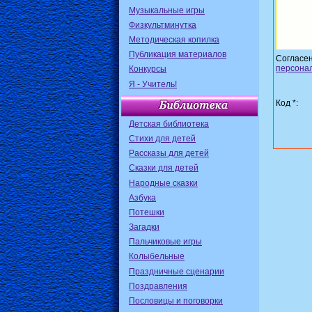
Музыкальные игры
Физкультминутка
Методическая копилка
Публикация материалов
Согласе
персона
Конкурсы
Я - Учитель!
Код *:
Детская библиотека
Стихи для детей
Рассказы для детей
Сказки для детей
Народные сказки
Азбука
Потешки
Загадки
Пальчиковые игры
Колыбельные
Праздничные сценарии
Поздравления
Пословицы и поговорки