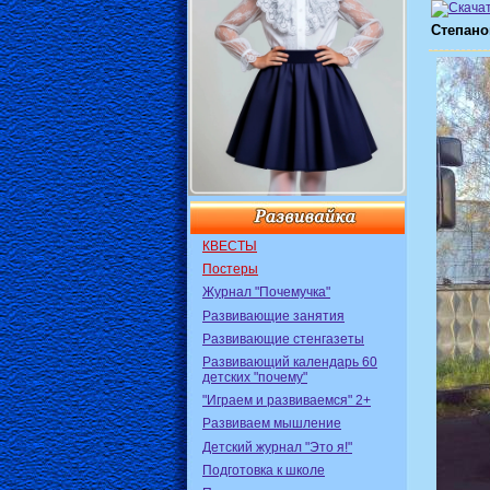
Степано
КВЕСТЫ
Постеры
Журнал "Почемучка"
Развивающие занятия
Развивающие стенгазеты
Развивающий календарь 60
детских "почему"
"Играем и развиваемся" 2+
Развиваем мышление
Детский журнал "Это я!"
Подготовка к школе