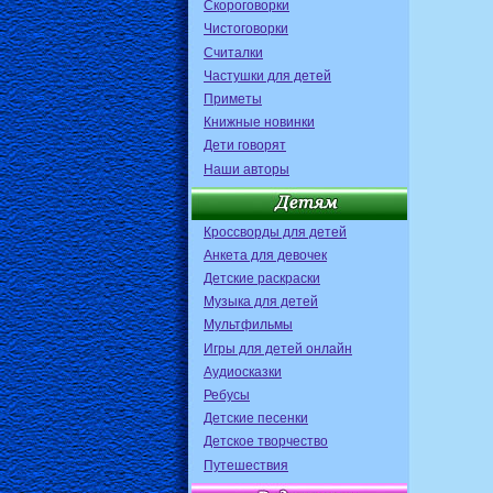
Скороговорки
Чистоговорки
Считалки
Частушки для детей
Приметы
Книжные новинки
Дети говорят
Наши авторы
Кроссворды для детей
Анкета для девочек
Детские раскраски
Музыка для детей
Мультфильмы
Игры для детей онлайн
Аудиосказки
Ребусы
Детские песенки
Детское творчество
Путешествия