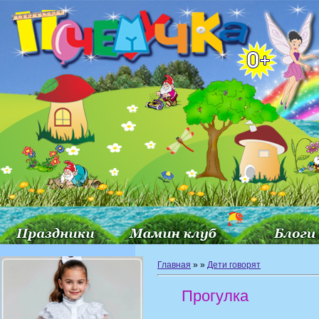
Главная
»
»
Дети говорят
Прогулка