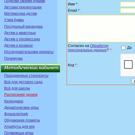
Поделки своими руками
Имя *:
Детские презентации
Email *:
Математика детям
Учим буквы
Послушный карандаш
Детям о животных
Детям о профессиях
Детям о космосе
Согласен на
Обработку
Да
персональных данных
?
*
:
Исследовательские проекты
Почемучка
Код *:
Праздничные стенгазеты
Всё для детского сада
Всё для школы
Расписание уроков
Календари
Дидактические игры
Фланелеграф
Обучающие плакаты
Атрибуты для игр
Подвижные игры