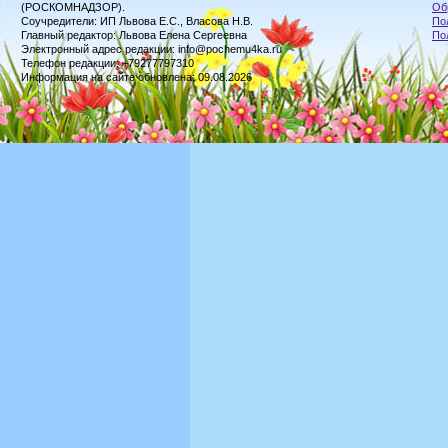
(РОСКОМНАДЗОР).
Об
Соучредители: ИП Львова Е.С., Власова Н.В.
По
Главный редактор: Львова Елена Сергеевна
По
Электронный адрес редакции: info@pochemu4ka.ru
Телефон редакции: +79277797310
Информация на сайте обновлена: 09.08.2026