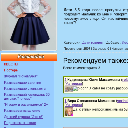
Дети 3,5 года после прогулки ст
подходит мальчик ко мне и говорит 
невозмутимое лицо. Он настойчиво
хочет"!
Категория:
Дети говорят
| Добавил:
Лес
Просмотров:
2507
| Загрузок:
0
| Комментар
Рекомендуем также
КВЕСТЫ
Всего комментариев:
2
Постеры
Журнал "Почемучка"
2
Кудрявцева Юлия Максимовна
(
rol
Развивающие занятия
[
Материал
]
я сама не сразу разоб
Развивающие стенгазеты
Развивающий календарь 60
детских "почему"
1
Вера Степановна Мамаенко
(
verihe
"Играем и развиваемся" 2+
[
Материал
]
Да, с этими непроизносимыми бук
Развиваем мышление
Детский журнал "Это я!"
Подготовка к школе