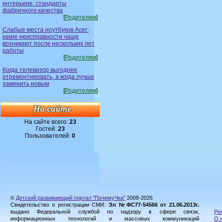
интерьере: стандарты
фабричного качества
[
Родителям
]
Слабые места ноутбуков Acer:
какие неисправности чаще
возникают после нескольких лет
работы
[
Родителям
]
Когда телевизор выгоднее
отремонтировать, а когда лучше
заменить новым
[
Родителям
]
На сайте всего:
23
Гостей:
23
Пользователей:
0
©
Детский развивающий портал "ПочемуЧка"
2008-2026
Свидетельство о регистрации СМИ:
Эл №ФС77-54566 от 21.06.2013г.
выдано Федеральной службой по надзору в сфере связи,
Ре
информационных технологий и массовых коммуникаций
О 