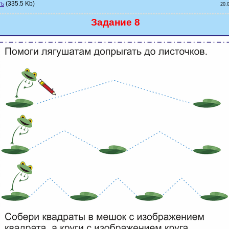
(335.5 Kb)
20.
Задание 8