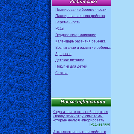
Планирование беременности
Планирование пола ребенка
Беременность
Роды
Грудное вскармливание
Календарь развития ребенка
Воспитание и развитие ребенка
Здоровье
Детское питание
Покупки для детей
Статьи
Когда и зачем стоит обращаться
к врачу-психиатру: симптомы,
которые нельзя игнорировать
[
Родителям
]
Итальянская элитная мебель в