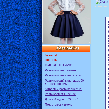
КВЕСТЫ
Постеры
Журнал "Почемучка"
Развивающие занятия
Развивающие стенгазеты
Развивающий календарь 60
детских "почему"
"Играем и развиваемся" 2+
Развиваем мышление
Детский журнал "Это я!"
Подготовка к школе