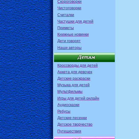
Скороговорки
Чистоговорки
Считалки
Частушки для детей
Приметы
Книжные новинки
Дети говорят
Наши авторы
Кроссворды для детей
Анкета для девочек
Детские раскраски
Музыка для детей
Мультфильмы
Игры для детей онлайн
Аудиосказки
Ребусы
Детские песенки
Детское творчество
Путешествия