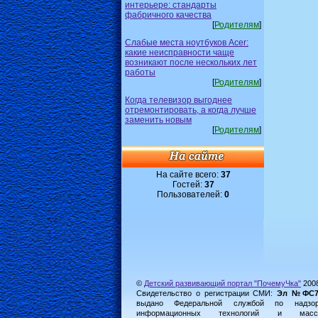
интерьере: стандарты
фабричного качества
[
Родителям
]
Слабые места ноутбуков Acer:
какие неисправности чаще
возникают после нескольких лет
работы
[
Родителям
]
Когда телевизор выгоднее
отремонтировать, а когда лучше
заменить новым
[
Родителям
]
На сайте всего:
37
Гостей:
37
Пользователей:
0
©
Детский развивающий портал "ПочемуЧка"
200
Свидетельство о регистрации СМИ:
Эл №ФС77-
выдано Федеральной службой по надз
информационных технологий и масс