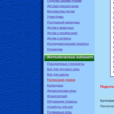
Поделки своими руками
Детские презентации
Математика детям
Учим буквы
Послушный карандаш
Детям о животных
Детям о профессиях
Детям о космосе
Исследовательские проекты
Почемучка
Праздничные стенгазеты
Всё для детского сада
Всё для школы
Расписание уроков
Календари
Подгото
Дидактические игры
Фланелеграф
Категори
Обучающие плакаты
Просмотр
Атрибуты для игр
Подвижные игры