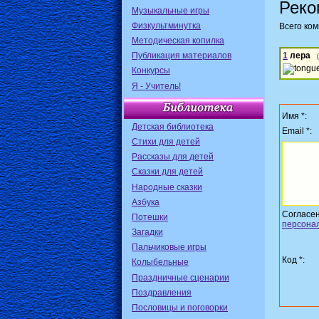
Реко
Музыкальные игры
Физкультминутка
Всего ко
Методическая копилка
Публикация материалов
1
лера
Конкурсы
Я - Учитель!
Имя *:
Детская библиотека
Email *:
Стихи для детей
Рассказы для детей
Сказки для детей
Народные сказки
Азбука
Согласе
Потешки
персона
Загадки
Пальчиковые игры
Код *:
Колыбельные
Праздничные сценарии
Поздравления
Пословицы и поговорки