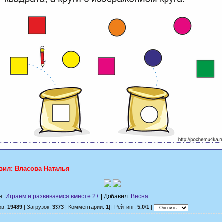
вил: Власова Наталья
я:
Играем и развиваемся вместе 2+
| Добавил:
Весна
ов:
19489
| Загрузок:
3373
| Комментарии:
1
| | Рейтинг:
5.0
/
1
|