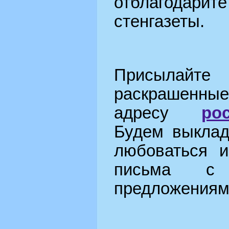
отблагодар
стенгазеты.
Присыла
раскрашенн
адресу
po
Будем выклад
любоваться 
письма с
предложениям