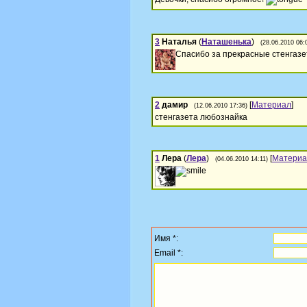
3
Наталья
(
Наташенька
)
(28.06.2010 06:
Спасибо за прекрасные стенгазет
2
дамир
[
Материал
]
(12.06.2010 17:36)
стенгазета любознайка
1
Лера
(
Лера
)
[
Материа
(04.06.2010 14:11)
Имя *:
Email *: