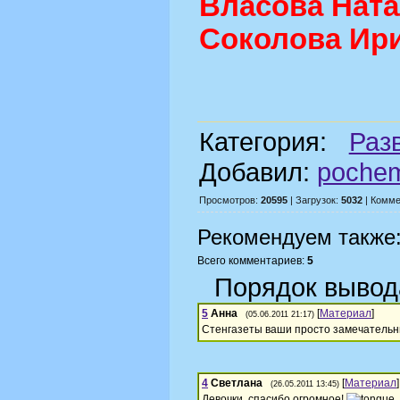
Власова Нат
Соколова Ир
Категория:
Раз
Добавил:
poche
Просмотров:
20595
| Загрузок:
5032
| Комме
Рекомендуем также
Всего комментариев:
5
Порядок вывод
5
Анна
[
Материал
]
(05.06.2011 21:17)
Стенгазеты ваши просто замечательные
4
Светлана
[
Материал
]
(26.05.2011 13:45)
Девочки, спасибо огромное!