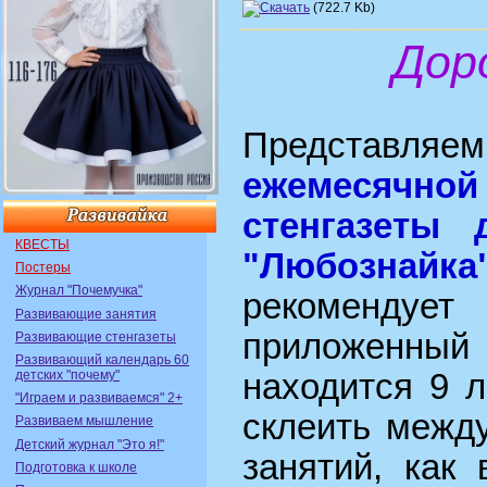
(722.7 Kb)
Дор
Представля
ежемесячн
стенгазеты 
КВЕСТЫ
"Любознайка
Постеры
Журнал "Почемучка"
рекоменду
Развивающие занятия
приложенны
Развивающие стенгазеты
Развивающий календарь 60
детских "почему"
находится 9 
"Играем и развиваемся" 2+
склеить межд
Развиваем мышление
Детский журнал "Это я!"
занятий, как
Подготовка к школе