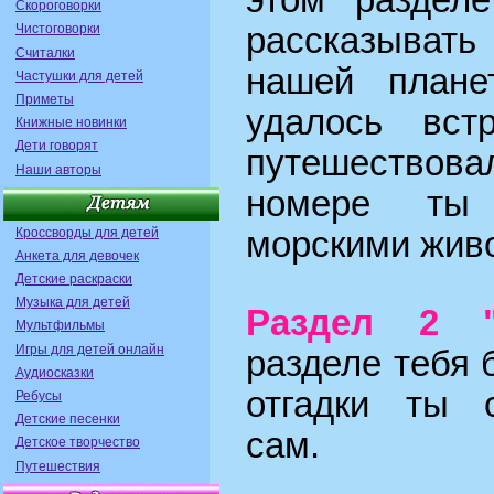
этом разде
Скороговорки
Чистоговорки
рассказыват
Считалки
нашей плане
Частушки для детей
Приметы
удалось встр
Книжные новинки
Дети говорят
путешествова
Наши авторы
номере ты 
Кроссворды для детей
морскими жив
Анкета для девочек
Детские раскраски
Музыка для детей
Раздел 2 "З
Мультфильмы
Игры для детей онлайн
разделе тебя б
Аудиосказки
отгадки ты 
Ребусы
Детские песенки
сам.
Детское творчество
Путешествия