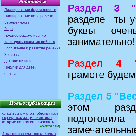
Раздел 3 "
Планирование беременности
Планирование пола ребенка
разделе ты у
Беременность
буквы оче
Роды
Грудное вскармливание
занимательно!
Календарь развития ребенка
Воспитание и развитие ребенка
Здоровье
Раздел 4 "
Детское питание
Покупки для детей
грамоте будем
Статьи
Раздел 5 "Ве
этом ра
Когда и зачем стоит обращаться
подготов
к врачу-психиатру: симптомы,
которые нельзя игнорировать
[
Родителям
]
замечательные
Итальянская элитная мебель в