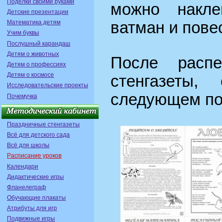
Поделки своими руками
можно накл
Детские презентации
Математика детям
ватман и повес
Учим буквы
Послушный карандаш
Детям о животных
После распе
Детям о профессиях
Детям о космосе
стенгазеты,
Исследовательские проекты
следующем по
Почемучка
Праздничные стенгазеты
Всё для детского сада
Всё для школы
Расписание уроков
Календари
Дидактические игры
Фланелеграф
Обучающие плакаты
Атрибуты для игр
Подвижные игры