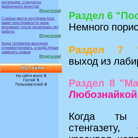
интерьере: стандарты
фабричного качества
[
Родителям
]
Раздел 6 "По
Слабые места ноутбуков Acer:
какие неисправности чаще
Немного пори
возникают после нескольких лет
работы
[
Родителям
]
Когда телевизор выгоднее
Раздел 7 "
отремонтировать, а когда лучше
заменить новым
[
Родителям
]
выход из лаби
На сайте всего:
5
Раздел 8 "Ма
Гостей:
5
Пользователей:
0
Любознайкой
Когда ты 
стенгазету