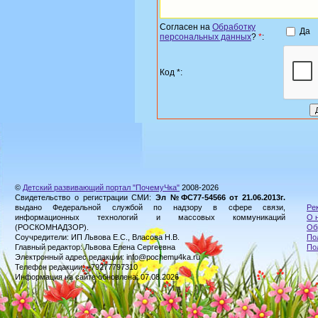
Согласен на
Обработку
Да
персональных данных
?
*
:
Код *:
©
Детский развивающий портал "ПочемуЧка"
2008-2026
Свидетельство о регистрации СМИ:
Эл №ФС77-54566 от 21.06.2013г.
выдано Федеральной службой по надзору в сфере связи,
Ре
информационных технологий и массовых коммуникаций
О 
(РОСКОМНАДЗОР).
Об
Соучредители: ИП Львова Е.С., Власова Н.В.
По
Главный редактор: Львова Елена Сергеевна
По
Электронный адрес редакции: info@pochemu4ka.ru
Телефон редакции: +79277797310
Информация на сайте обновлена: 07.08.2026