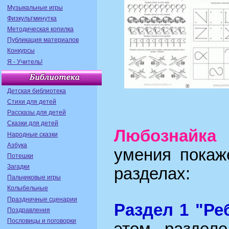
Музыкальные игры
Физкультминутка
Методическая копилка
Публикация материалов
Конкурсы
Я - Учитель!
Детская библиотека
Стихи для детей
Рассказы для детей
Сказки для детей
Любознайка
в
Народные сказки
Азбука
умения покаж
Потешки
Загадки
разделах:
Пальчиковые игры
Колыбельные
Праздничные сценарии
Раздел 1 "Ре
Поздравления
Пословицы и поговорки