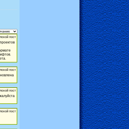
проектов
ормате
рифтов.
ета.
ановлена
ожалуйста