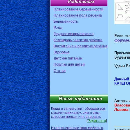
Планирование беременности
Планирование пола ребенка
Беременность
Роды
Грудное вскармливание
Если сте
Календарь развития ребенка
форуме
Воспитание и развитие ребенка
Здоровье
Присыла
Будем в
Детское питание
Покупки для детей
Удачи В
Статьи
Данный
КАТЕГОР
Авторы и
Власова
Когда и зачем стоит обращаться
Львова 
к врачу-психиатру: симптомы,
которые нельзя игнорировать
[
Родителям
]
Итальянская элитная мебель в
Категори