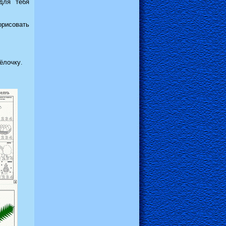
для тебя
орисовать
ёлочку
.