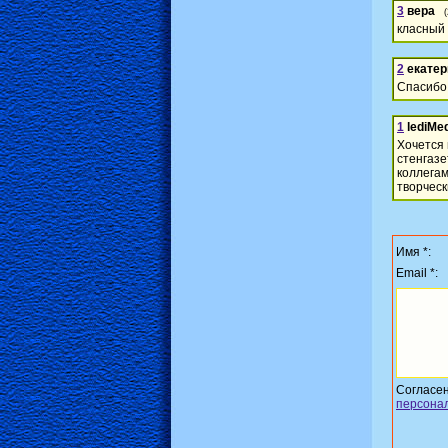
3
вера
класный с
2
екатер
Спасибо 
1
lediMe
Хочется 
стенгаз
коллегам
творческ
Имя *:
Email *:
Согласе
персона