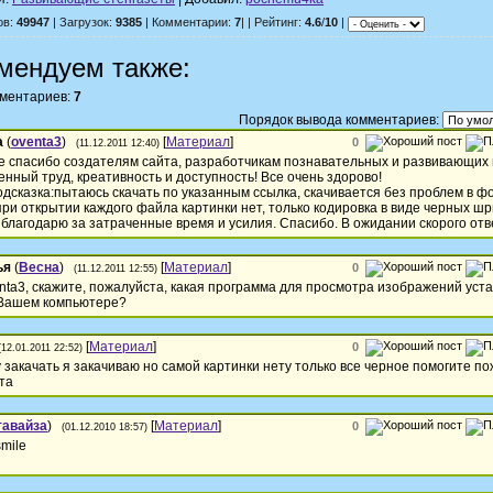
ов:
49947
| Загрузок:
9385
| Комментарии:
7
| | Рейтинг:
4.6
/
10
|
мендуем также:
мментариев:
7
Порядок вывода комментариев:
а
(
oventa3
)
[
Материал
]
0
(11.12.2011 12:40)
е спасибо создателям сайта, разработчикам познавательных и развивающих 
енный труд, креативность и доступность! Все очень здорово!
дсказка:пытаюсь скачать по указанным ссылка, скачивается без проблем в ф
при открытии каждого файла картинки нет, только кодировка в виде черных ш
благодарю за затраченные время и усилия. Спасибо. В ожидании скорого отв
ья
(
Весна
)
[
Материал
]
0
(11.12.2011 12:55)
nta3, скажите, пожалуйста, какая программа для просмотра изображений уст
Вашем компьютере?
[
Материал
]
0
(12.01.2011 22:52)
у закачать я закачиваю но самой картинки нету только все черное помогите п
та
тавайза
)
[
Материал
]
0
(01.12.2010 18:57)