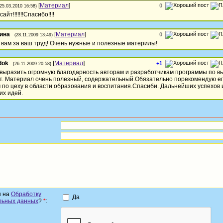
[
Материал
]
0
(25.03.2010 16:58)
айт!!!!!!!Спасибо!!!!
ина
[
Материал
]
0
(28.11.2009 13:49)
вам за ваш труд! Очень нужные и полезные материлы!
dok
[
Материал
]
+1
(26.11.2009 20:58)
выразить огромную благодарность авторам и разработчикам программы по в
ет. Материал очень полезный, содержательный.Обязательно порекомендую ег
 по цеху в области образования и воспитания.Спасиби. Дальнейших успехов 
их идей.
н на
Обработку
Да
льных данных
?
*
: