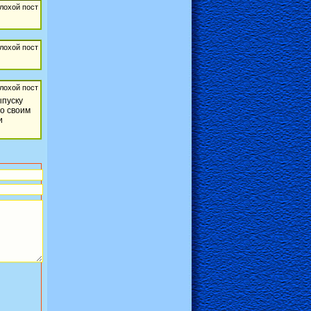
ыпуску
о своим
и