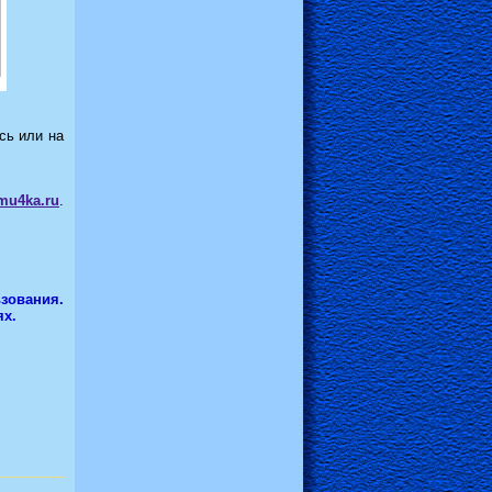
сь или на
mu4ka.ru
.
зования.
ях.