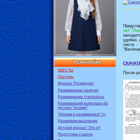
Предста
лет "Лю
находитс
удобно. 
листа -
"Весёлая
СКАЧАТ
КВЕСТЫ
После ра
Постеры
Журнал "Почемучка"
Развивающие занятия
Развивающие стенгазеты
Развивающий календарь 60
детских "почему"
"Играем и развиваемся" 2+
Развиваем мышление
Детский журнал "Это я!"
Подготовка к школе