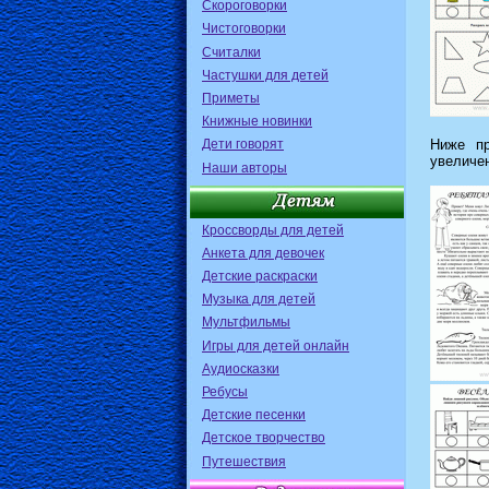
Скороговорки
Чистоговорки
Считалки
Частушки для детей
Приметы
Книжные новинки
Дети говорят
Ниже пр
увеличе
Наши авторы
Кроссворды для детей
Анкета для девочек
Детские раскраски
Музыка для детей
Мультфильмы
Игры для детей онлайн
Аудиосказки
Ребусы
Детские песенки
Детское творчество
Путешествия