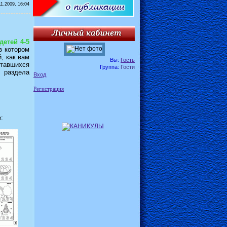
11.2009, 16:04
етей 4-5
в котором
, как вам
Вы:
Гость
ставшихся
Группа:
Гости
я раздела
Вход
Регистрация
: