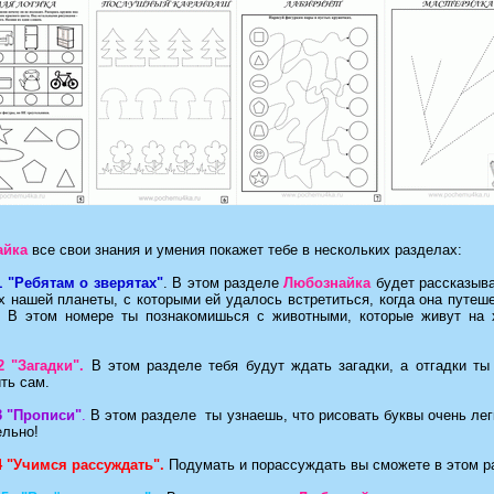
айка
все свои знания и умения покажет тебе в нескольких разделах:
1 "Ребятам о зверятах"
. В этом разделе
Любознайка
будет рассказыва
 нашей планеты, с которыми ей удалось встретиться, когда она путеш
. В этом номере ты познакомишься с животными, которые живут на
2 "Загадки".
В этом разделе тебя будут ждать загадки, а отгадки т
ть сам.
3 "Прописи"
.
В этом разделе ты узнаешь, что рисовать буквы очень лег
ельно!
4 "Учимся рассуждать".
Подумать и порассуждать вы сможете в этом р