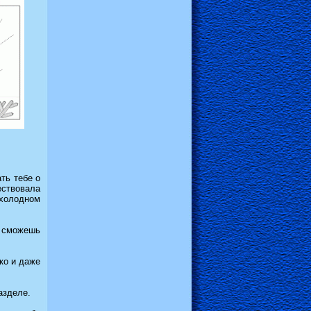
ть тебе о
ествовала
 холодном
ы сможешь
ко и даже
азделе.