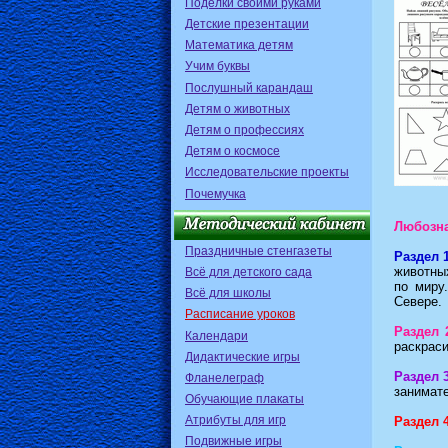
Поделки своими руками
Детские презентации
Математика детям
Учим буквы
Послушный карандаш
Детям о животных
Детям о профессиях
Детям о космосе
Исследовательские проекты
Почемучка
Любозн
Праздничные стенгазеты
Раздел 
животных
Всё для детского сада
по миру
Всё для школы
Севере.
Расписание уроков
Раздел 
Календари
раскраси
Дидактические игры
Раздел 
Фланелеграф
занимат
Обучающие плакаты
Атрибуты для игр
Раздел 
Подвижные игры