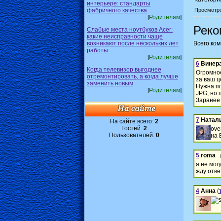
интерьере: стандарты
фабричного качества
Просмотр
[
Родителям
]
Реко
Слабые места ноутбуков Acer:
какие неисправности чаще
возникают после нескольких лет
Всего ко
работы
[
Родителям
]
6
Винер
Когда телевизор выгоднее
Огромно
отремонтировать, а когда лучше
за ваш ц
заменить новым
Нужна по
[
Родителям
]
JPG, но 
Заранее 
7
Натал
На сайте всего:
2
Гостей:
2
ove
Пользователей:
0
на 
5
roma
я не мог
жду отве
4
Анна
(