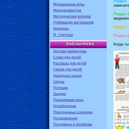
Раздел 
Музыкальные игры
замечат
Физкультминутка
Раздел 
Методическая копилка
медвежо
Публикация материалов
Раздел 
Конкурсы
Я - Учитель!
Раздел 
Когда ты
Детская библиотека
Стихи для детей
Рассказы для детей
Сказки для детей
Народные сказки
Азбука
Потешки
Загадки
Пальчиковые игры
Колыбельные
Праздничные сценарии
Поздравления
Пословицы и поговорки