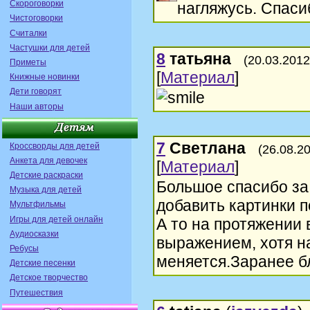
Скороговорки
нагляжусь. Спаси
Чистоговорки
Считалки
Частушки для детей
8
татьяна
(20.03.2012
Приметы
[
Материал
]
Книжные новинки
Дети говорят
Наши авторы
7
Светлана
Кроссворды для детей
(26.08.2
Анкета для девочек
[
Материал
]
Детские раскраски
Большое спасибо за
Музыка для детей
добавить картинки 
Мультфильмы
Игры для детей онлайн
А то на протяжении 
Аудиосказки
выражением, хотя н
Ребусы
меняется.Заранее б
Детские песенки
Детское творчество
Путешествия