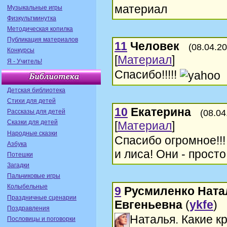
материал
Музыкальные игры
Физкультминутка
Методическая копилка
Публикация материалов
11
Человек
(08.04.20
Конкурсы
[
Материал
]
Я - Учитель!
Спасибо!!!!!
Детская библиотека
Стихи для детей
10
Екатерина
Рассказы для детей
(08.04
Сказки для детей
[
Материал
]
Народные сказки
Спасибо огромное!!
Азбука
и лиса! Они - просто
Потешки
Загадки
Пальчиковые игры
Колыбельные
9
Русмиленко Ната
Праздничные сценарии
Евгеньевна
(
ykfe
)
Поздравления
Наталья. Какие к
Пословицы и поговорки