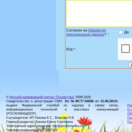
Согласен на
Обработку
Да
персональных данных
?
*
:
Код *:
©
Детский развивающий портал "ПочемуЧка"
2008-2026
Свидетельство о регистрации СМИ:
Эл №ФС77-54566 от 21.06.2013г.
выдано Федеральной службой по надзору в сфере связи,
Ре
информационных технологий и массовых коммуникаций
О 
(РОСКОМНАДЗОР).
Об
Соучредители: ИП Львова Е.С., Власова Н.В.
По
Главный редактор: Львова Елена Сергеевна
По
Электронный адрес редакции: info@pochemu4ka.ru
Телефон редакции: +79277797310