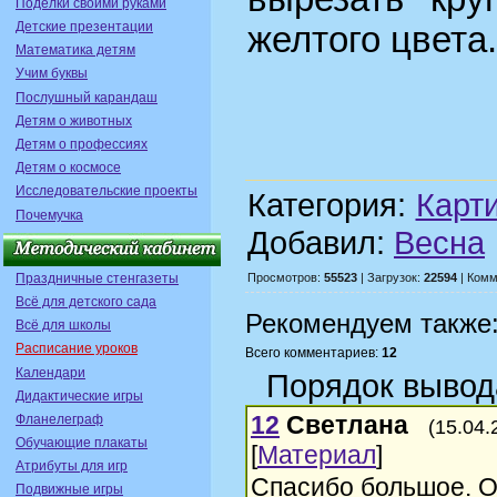
Поделки своими руками
Детские презентации
желтого цвета.
Математика детям
Учим буквы
Послушный карандаш
Детям о животных
Детям о профессиях
Детям о космосе
Исследовательские проекты
Категория:
Карт
Почемучка
Добавил:
Весна
Праздничные стенгазеты
Просмотров:
55523
| Загрузок:
22594
| Комм
Всё для детского сада
Рекомендуем также
Всё для школы
Расписание уроков
Всего комментариев:
12
Календари
Порядок вывод
Дидактические игры
12
Светлана
Фланелеграф
(15.04.
Обучающие плакаты
[
Материал
]
Атрибуты для игр
Спасибо большое. О
Подвижные игры