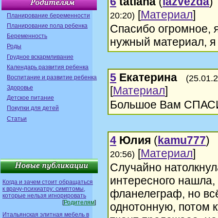
6
tatiana
(
iazvezda
[
Материал
]
20:20)
Планирование беременности
Планирование пола ребенка
Спасибо огромное, 
Беременность
нужный материал, я 
Роды
Грудное вскармливание
Календарь развития ребенка
5
Екатерина
(25.01.
Воспитание и развитие ребенка
Здоровье
[
Материал
]
Детское питание
Большое Вам СПАСИБ
Покупки для детей
Статьи
4
Юлия
(
kamu777
[
Материал
]
20:56)
Случайно натолкнула
интересного нашла,
Когда и зачем стоит обращаться
к врачу-психиатру: симптомы,
фланелеграф, но вс
которые нельзя игнорировать
[
Родителям
]
однотонную, потом к
Итальянская элитная мебель в