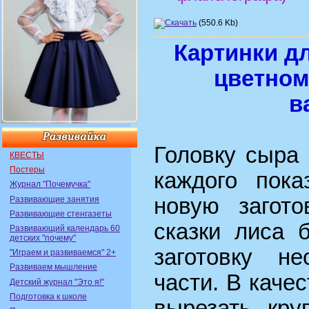
(550.6 Kb)
Картинки д
цветном
в
Головку сыра 
КВЕСТЫ
Постеры
каждого пока
Журнал "Почемучка"
новую загото
Развивающие занятия
Развивающие стенгазеты
сказки лиса 
Развивающий календарь 60
детских "почему"
заготовку н
"Играем и развиваемся" 2+
Развиваем мышление
части. В каче
Детский журнал "Это я!"
Подготовка к школе
вырезать кру