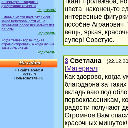
ткант пролежаоа, но
интерьере: стандарты
фабричного качества
цвета, наконец-то с
[
Родителям
]
интересные фигурки
Слабые места ноутбуков Acer:
какие неисправности чаще
пособие Агранович 
возникают после нескольких лет
работы
вещь, яркая, красоч
[
Родителям
]
супер! Советую.
Когда телевизор выгоднее
отремонтировать, а когда лучше
заменить новым
[
Родителям
]
3
Светлана
(22.12.2
[
Материал
]
На сайте всего:
9
Гостей:
9
Как здорово, когда 
Пользователей:
0
благодарна за таких
вкладываю под обло
первоклассникам, к
радости получают де
Огромное Вам спаси
красочных мишуток!