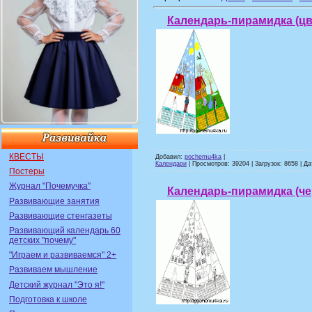
Календарь-пирамидка (цв
КВЕСТЫ
Добавил:
pochemu4ka
|
Календари
| Просмотров: 39204 | Загрузок: 8658 | Д
Постеры
Журнал "Почемучка"
Календарь-пирамидка (ч
Развивающие занятия
Развивающие стенгазеты
Развивающий календарь 60
детских "почему"
"Играем и развиваемся" 2+
Развиваем мышление
Детский журнал "Это я!"
Подготовка к школе