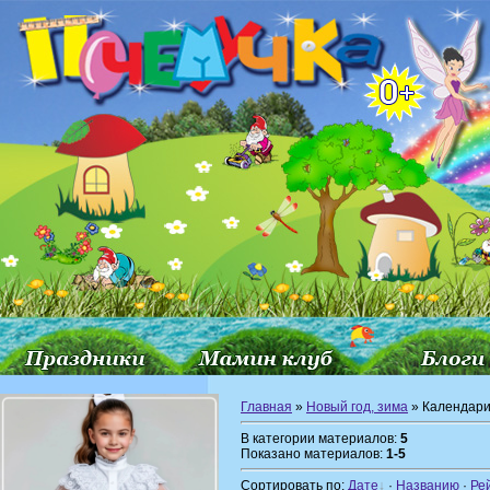
Главная
»
Новый год, зима
» Календар
В категории материалов:
5
Показано материалов:
1-5
Сортировать по:
Дате
·
Названию
·
Ре