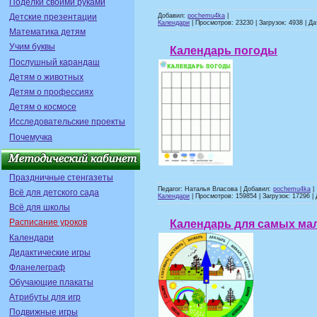
Поделки своими руками
Добавил:
pochemu4ka
|
Детские презентации
Календари
| Просмотров: 23230 | Загрузок: 4938 | Д
Математика детям
Учим буквы
Календарь погоды
Послушный карандаш
Детям о животных
Детям о профессиях
Детям о космосе
Исследовательские проекты
Почемучка
Праздничные стенгазеты
Педагог: Наталья Власова | Добавил:
pochemu4ka
|
Всё для детского сада
Календари
| Просмотров: 159854 | Загрузок: 17296 |
Всё для школы
Расписание уроков
Календарь для самых ма
Календари
Дидактические игры
Фланелеграф
Обучающие плакаты
Атрибуты для игр
Подвижные игры