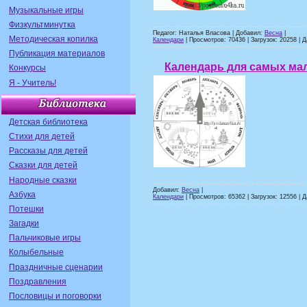
Музыкальные игры
Физкультминутка
Педагог: Наталья Власова | Добавил:
Весна
|
Методическая копилка
Календари
| Просмотров: 70436 | Загрузок: 20258 | 
Публикация материалов
Календарь для самых мал
Конкурсы
Я - Учитель!
Детская библиотека
Стихи для детей
Рассказы для детей
Сказки для детей
Народные сказки
Добавил:
Весна
|
Азбука
Календари
| Просмотров: 65362 | Загрузок: 12556 | 
Потешки
Загадки
Пальчиковые игры
Колыбельные
Праздничные сценарии
Поздравления
Пословицы и поговорки