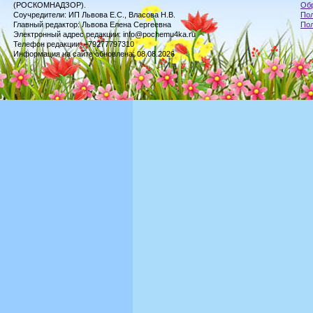
(РОСКОМНАДЗОР).
Обр
Соучредители: ИП Львова Е.С., Власова Н.В.
Пол
Главный редактор: Львова Елена Сергеевна
По
Электронный адрес редакции: info@pochemu4ka.ru
Телефон редакции: +79277797310
Информация на сайте обновлена: 08.08.2026