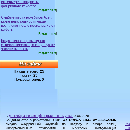
интерьере: стандарты
фабричного качества
[
Родителям
]
Слабые места ноутбуков Acer:
какие неисправности чаще
возникают после нескольких лет
работы
[
Родителям
]
Когда телевизор выгоднее
отремонтировать, а когда лучше
заменить новым
[
Родителям
]
На сайте всего:
25
Гостей:
25
Пользователей:
0
©
Детский развивающий портал "ПочемуЧка"
2008-2026
Свидетельство о регистрации СМИ:
Эл №ФС77-54566 от 21.06.2013г.
выдано Федеральной службой по надзору в сфере связи,
Рек
информационных технологий и массовых коммуникаций
О н