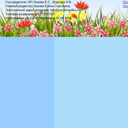
Соучредители: ИП Львова Е.С., Власова Н.В.
Пол
Главный редактор: Львова Елена Сергеевна
По
Электронный адрес редакции: info@pochemu4ka.ru
Телефон редакции: +79277797310
Информация на сайте обновлена: 07.08.2026