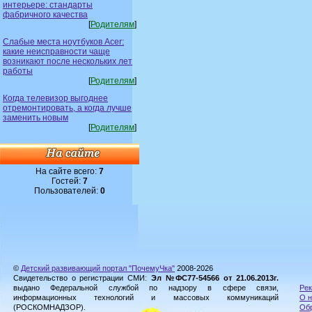
интерьере: стандарты
фабричного качества
[
Родителям
]
Слабые места ноутбуков Acer:
какие неисправности чаще
возникают после нескольких лет
работы
[
Родителям
]
Когда телевизор выгоднее
отремонтировать, а когда лучше
заменить новым
[
Родителям
]
На сайте всего:
7
Гостей:
7
Пользователей:
0
©
Детский развивающий портал "ПочемуЧка"
2008-2026
Свидетельство о регистрации СМИ:
Эл №ФС77-54566 от 21.06.2013г.
выдано Федеральной службой по надзору в сфере связи,
Рек
информационных технологий и массовых коммуникаций
О н
(РОСКОМНАДЗОР).
Обр