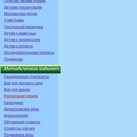
Поделки своими руками
Детские презентации
Математика детям
Учим буквы
Послушный карандаш
Детям о животных
Детям о профессиях
Детям о космосе
Исследовательские проекты
Почемучка
Праздничные стенгазеты
Всё для детского сада
Всё для школы
Расписание уроков
Календари
Дидактические игры
Фланелеграф
Обучающие плакаты
Атрибуты для игр
Подвижные игры