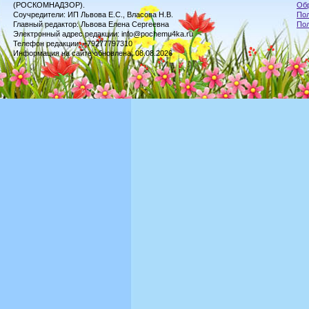
(РОСКОМНАДЗОР).
Обр
Соучредители: ИП Львова Е.С., Власова Н.В.
Пол
Главный редактор: Львова Елена Сергеевна
По
Электронный адрес редакции: info@pochemu4ka.ru
Телефон редакции: +79277797310
Информация на сайте обновлена: 08.08.2026