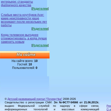
интерьере: стандарты
фабричного качества
[
Родителям
]
Слабые места ноутбуков Acer:
какие неисправности чаще
возникают после нескольких лет
работы
[
Родителям
]
Когда телевизор выгоднее
отремонтировать, а когда лучше
заменить новым
[
Родителям
]
На сайте всего:
10
Гостей:
10
Пользователей:
0
©
Детский развивающий портал "ПочемуЧка"
2008-2026
Свидетельство о регистрации СМИ:
Эл №ФС77-54566 от 21.06.2013г.
выдано Федеральной службой по надзору в сфере связи,
Рек
информационных технологий и массовых коммуникаций
О н