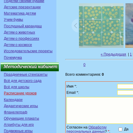
Поделки своими руками
Детские презентации
Математика детям
Учим буквы
Послушный карандаш
Детям о животных
Детям о профессиях
Детям о космосе
Исследовательские проекты
« Предыдущая
|
1
Почемучка
0
Праздничные стенгазеты
Всего комментариев:
0
Всё для детского сада
Имя *:
Всё для школы
Email *:
Расписание уроков
Календари
Дидактические игры
Фланелеграф
Обучающие плакаты
Атрибуты для игр
Согласен на
Обработку
Да
Подвижные игры
персональных данных
?
*
: