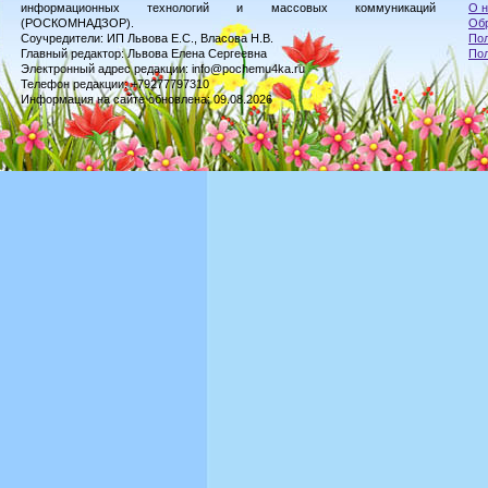
информационных технологий и массовых коммуникаций
О н
(РОСКОМНАДЗОР).
Обр
Соучредители: ИП Львова Е.С., Власова Н.В.
Пол
Главный редактор: Львова Елена Сергеевна
По
Электронный адрес редакции: info@pochemu4ka.ru
Телефон редакции: +79277797310
Информация на сайте обновлена: 09.08.2026