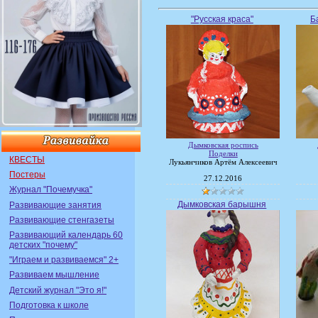
"Русская краса"
Б
Дымковская роспись
Поделки
КВЕСТЫ
Лукьянчиков Артём Алексеевич
Постеры
27.12.2016
Журнал "Почемучка"
Дымковская барышня
Развивающие занятия
Развивающие стенгазеты
Развивающий календарь 60
детских "почему"
"Играем и развиваемся" 2+
Развиваем мышление
Детский журнал "Это я!"
Подготовка к школе