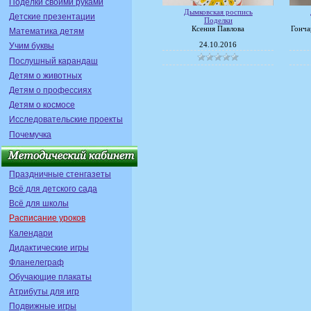
Поделки своими руками
Дымковская роспись
Детские презентации
Поделки
Ксения Павлова
Гонча
Математика детям
24.10.2016
Учим буквы
Послушный карандаш
Детям о животных
Детям о профессиях
Детям о космосе
Исследовательские проекты
Почемучка
Праздничные стенгазеты
Всё для детского сада
Всё для школы
Расписание уроков
Календари
Дидактические игры
Фланелеграф
Обучающие плакаты
Атрибуты для игр
Подвижные игры