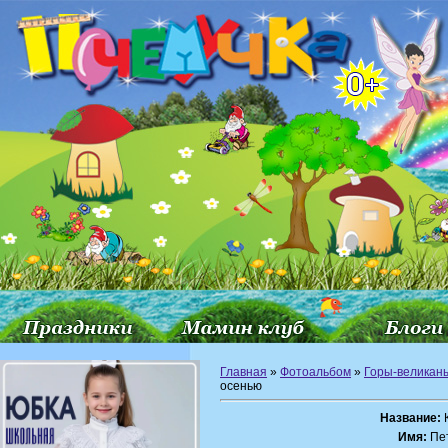
Главная
»
Фотоальбом
»
Горы-великан
осенью
Название:
К
Имя:
Пет