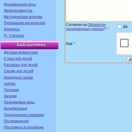
Музыкальные игры
Физкультминутка
Методическая копилка
Публикация материалов
Согласен на
Обработку
Да
персональных данных
?
*
:
Конкурсы
Я - Учитель!
Код *:
Детская библиотека
Стихи для детей
Рассказы для детей
Сказки для детей
Народные сказки
Азбука
Потешки
Загадки
Пальчиковые игры
Колыбельные
Праздничные сценарии
Поздравления
Пословицы и поговорки