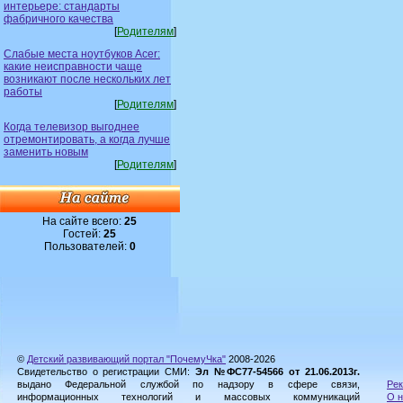
интерьере: стандарты
фабричного качества
[
Родителям
]
Слабые места ноутбуков Acer:
какие неисправности чаще
возникают после нескольких лет
работы
[
Родителям
]
Когда телевизор выгоднее
отремонтировать, а когда лучше
заменить новым
[
Родителям
]
На сайте всего:
25
Гостей:
25
Пользователей:
0
©
Детский развивающий портал "ПочемуЧка"
2008-2026
Свидетельство о регистрации СМИ:
Эл №ФС77-54566 от 21.06.2013г.
выдано Федеральной службой по надзору в сфере связи,
Рек
информационных технологий и массовых коммуникаций
О н