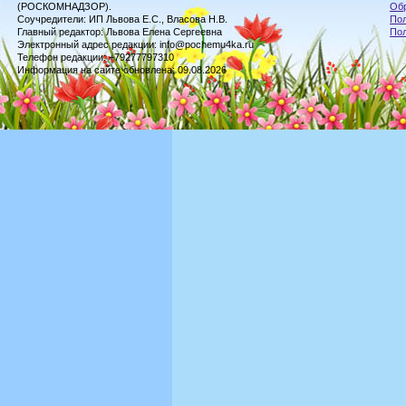
(РОСКОМНАДЗОР).
Обр
Соучредители: ИП Львова Е.С., Власова Н.В.
Пол
Главный редактор: Львова Елена Сергеевна
По
Электронный адрес редакции: info@pochemu4ka.ru
Телефон редакции: +79277797310
Информация на сайте обновлена: 09.08.2026