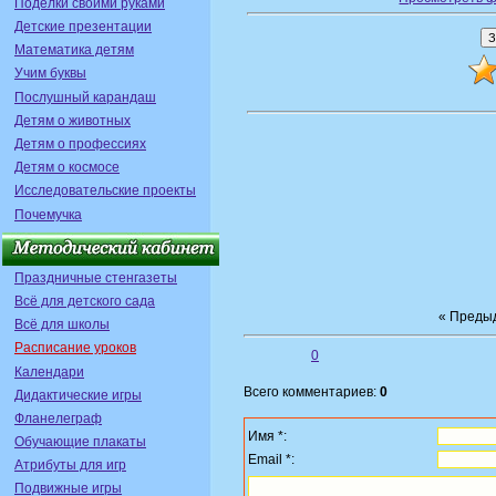
Поделки своими руками
Детские презентации
Математика детям
Учим буквы
Послушный карандаш
Детям о животных
Детям о профессиях
Детям о космосе
Исследовательские проекты
Почемучка
Праздничные стенгазеты
Всё для детского сада
« Преды
Всё для школы
Расписание уроков
0
Календари
Всего комментариев:
0
Дидактические игры
Фланелеграф
Имя *:
Обучающие плакаты
Email *:
Атрибуты для игр
Подвижные игры