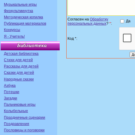
Музыкальные игры
Физкультминутка
Методическая копилка
Согласен на
Обработку
Да
персональных данных
?
*
:
Публикация материалов
Конкурсы
Я - Учитель!
Код *:
Детская библиотека
Стихи для детей
Рассказы для детей
Сказки для детей
Народные сказки
Азбука
Потешки
Загадки
Пальчиковые игры
Колыбельные
Праздничные сценарии
Поздравления
Пословицы и поговорки