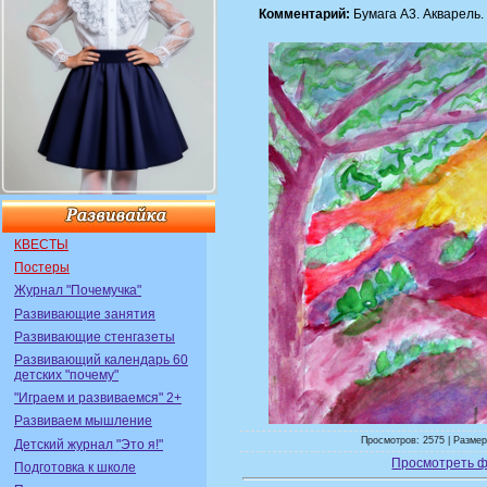
Комментарий:
Бумага А3. Акварель.
КВЕСТЫ
Постеры
Журнал "Почемучка"
Развивающие занятия
Развивающие стенгазеты
Развивающий календарь 60
детских "почему"
"Играем и развиваемся" 2+
Развиваем мышление
Просмотров: 2575 | Размер
Детский журнал "Это я!"
Просмотреть ф
Подготовка к школе