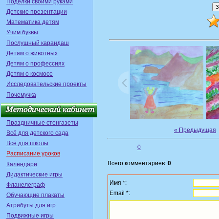
Поделки своими руками
Детские презентации
Математика детям
Учим буквы
Послушный карандаш
Детям о животных
Детям о профессиях
Детям о космосе
Исследовательские проекты
Почемучка
Праздничные стенгазеты
« Предыдущая
Всё для детского сада
Всё для школы
0
Расписание уроков
Всего комментариев:
0
Календари
Дидактические игры
Имя *:
Фланелеграф
Email *:
Обучающие плакаты
Атрибуты для игр
Подвижные игры