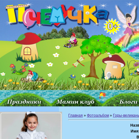
Главная
»
Фотоальбом
»
Горы-великан
Назв
Имя
В