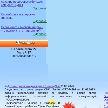
лазание по деревьям больше,
чем учить буквы
[
Здоровье
]
Как выбрать акушерскую
кровать?
[
Здоровье
]
Особенности биопсии на рак -
что важно знать пациентам?
[
Здоровье
]
На сайте всего:
27
Гостей:
27
Пользователей:
0
©
Детский развивающий портал "ПочемуЧка"
2008-2026
Свидетельство о регистрации СМИ:
Эл №ФС77-54566 от 21.06.2013г.
выдано Федеральной службой по надзору в сфере связи,
Рек
информационных технологий и массовых коммуникаций
О н
(РОСКОМНАДЗОР).
Обр
Соучредители: ИП Львова Е.С., Власова Н.В.
Пол
Главный редактор: Львова Елена Сергеевна
По