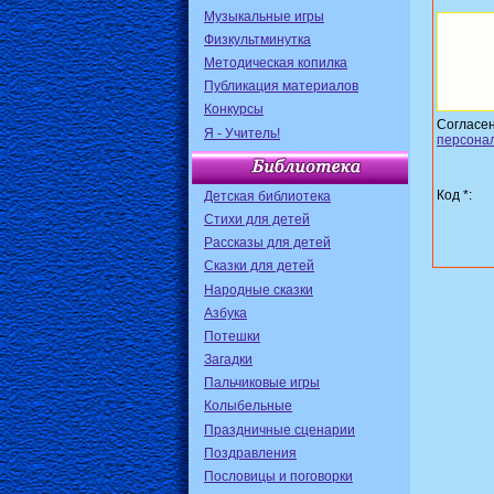
Музыкальные игры
Физкультминутка
Методическая копилка
Публикация материалов
Конкурсы
Согласе
Я - Учитель!
персона
Код *:
Детская библиотека
Стихи для детей
Рассказы для детей
Сказки для детей
Народные сказки
Азбука
Потешки
Загадки
Пальчиковые игры
Колыбельные
Праздничные сценарии
Поздравления
Пословицы и поговорки