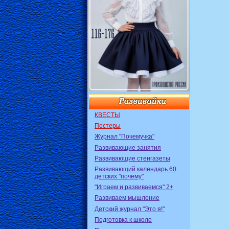
КВЕСТЫ
Постеры
Журнал "Почемучка"
Развивающие занятия
Развивающие стенгазеты
Развивающий календарь 60
детских "почему"
"Играем и развиваемся" 2+
Развиваем мышление
Детский журнал "Это я!"
Подготовка к школе