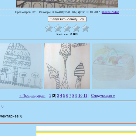
Просмотров: 611 | Размеры: 336x448px/28.0Kb | Дата: 31.10.2017 |
89605379448
Рейтинг
:
0.0
/
0
« Предыдущая
|
1
[
2
]
3
4
5
6
7
8
9
10
11
|
Следующая »
0
мментариев:
0