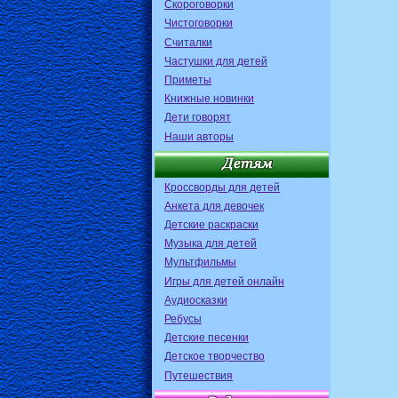
Скороговорки
Чистоговорки
Считалки
Частушки для детей
Приметы
Книжные новинки
Дети говорят
Наши авторы
Кроссворды для детей
Анкета для девочек
Детские раскраски
Музыка для детей
Мультфильмы
Игры для детей онлайн
Аудиосказки
Ребусы
Детские песенки
Детское творчество
Путешествия