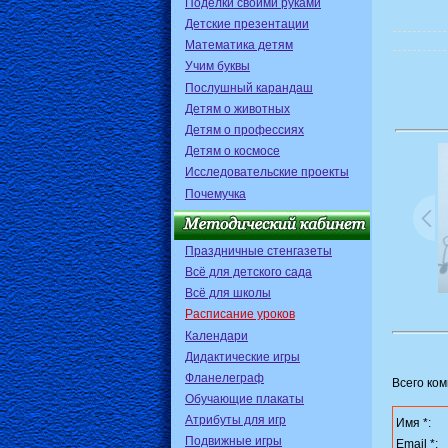
Поделки своими руками
Детские презентации
Математика детям
Учим буквы
Послушный карандаш
Детям о животных
Детям о профессиях
Детям о космосе
Исследовательские проекты
Почемучка
Праздничные стенгазеты
Всё для детского сада
Всё для школы
Расписание уроков
Календари
Дидактические игры
Фланелеграф
Всего ко
Обучающие плакаты
Атрибуты для игр
Имя *:
Подвижные игры
Email *: