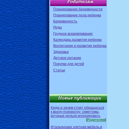
Планирование беременности
Планирование пола ребенка
Беременность
Роды
Грудное вскармливание
Календарь развития ребенка
Воспитание и развитие ребенка
Здоровье
Детское питание
Покупки для детей
Статьи
Когда и зачем стоит обращаться
к врачу-психиатру: симптомы,
которые нельзя игнорировать
[
Родителям
]
Итальянская элитная мебель в