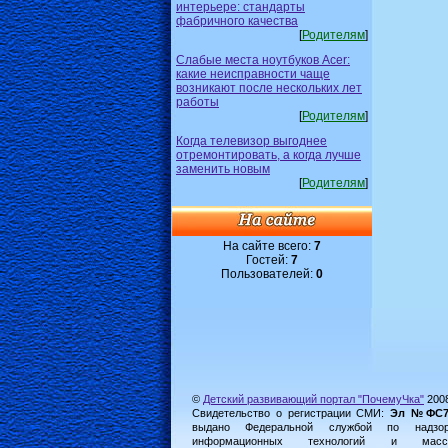
интерьере: стандарты
фабричного качества
[
Родителям
]
Слабые места ноутбуков Acer:
какие неисправности чаще
возникают после нескольких лет
работы
[
Родителям
]
Когда телевизор выгоднее
отремонтировать, а когда лучше
заменить новым
[
Родителям
]
На сайте всего:
7
Гостей:
7
Пользователей:
0
©
Детский развивающий портал "ПочемуЧка"
200
Свидетельство о регистрации СМИ:
Эл №ФС77-
выдано Федеральной службой по надз
информационных технологий и масс