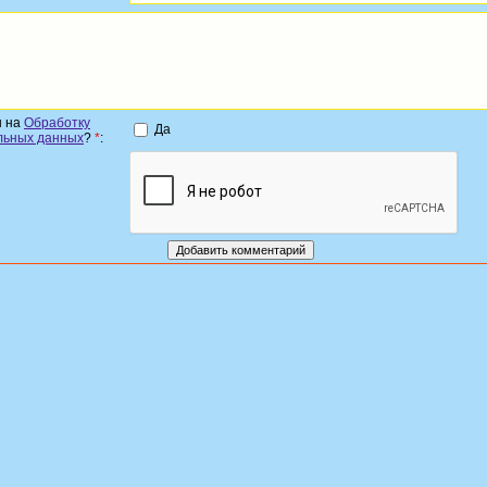
н на
Обработку
Да
льных данных
?
*
: