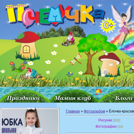
Главная
»
Фотоальбом
» Ёлочка-красав
Рисунки
[181]
Фотографии
[16]