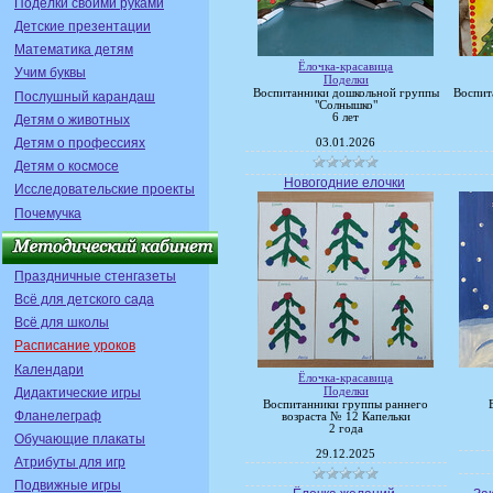
Поделки своими руками
Детские презентации
Математика детям
Ёлочка-красавица
Учим буквы
Поделки
Воспитанники дошкольной группы
Воспит
Послушный карандаш
"Солнышко"
6 лет
Детям о животных
Детям о профессиях
03.01.2026
Детям о космосе
Новогодние елочки
Исследовательские проекты
Почемучка
Праздничные стенгазеты
Всё для детского сада
Всё для школы
Расписание уроков
Календари
Ёлочка-красавица
Дидактические игры
Поделки
Воспитанники группы раннего
Фланелеграф
возраста № 12 Капельки
2 года
Обучающие плакаты
29.12.2025
Атрибуты для игр
Подвижные игры