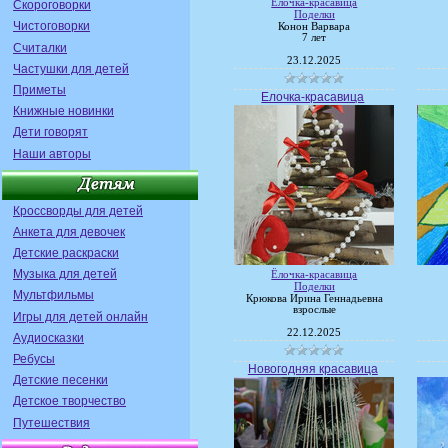
Ёлочка-красавица
Скороговорки
Поделки
Чистоговорки
Конон Варвара
7 лет
Считалки
23.12.2025
Частушки для детей
Приметы
Елочка-красавица
Книжные новинки
Дети говорят
Наши авторы
Кроссворды для детей
Анкета для девочек
Детские раскраски
Музыка для детей
Ёлочка-красавица
Поделки
Мультфильмы
Крюкова Ирина Геннадьевна
взрослые
Игры для детей онлайн
22.12.2025
Аудиосказки
Ребусы
Новогодняя красавица
Детские песенки
Детское творчество
Путешествия