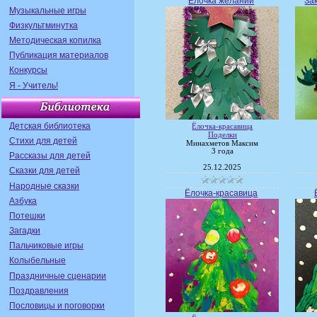
Ёлочка желаний
За
Музыкальные игры
Физкультминутка
Методическая копилка
Публикация материалов
Конкурсы
Я - Учитель!
Детская библиотека
Ёлочка-красавица
Поделки
Стихи для детей
Минахметов Максим
3 года
Рассказы для детей
25.12.2025
Сказки для детей
Народные сказки
Ёлочка-красавица
Азбука
Потешки
Загадки
Пальчиковые игры
Колыбельные
Праздничные сценарии
Поздравления
Пословицы и поговорки