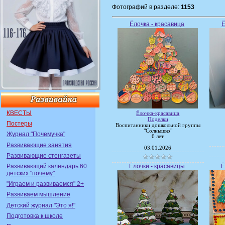
Фотографий в разделе:
1153
Ёлочка - красавица
Ё
КВЕСТЫ
Ёлочка-красавица
Поделки
Постеры
Воспитанники дошкольной группы
"Солнышко"
Журнал "Почемучка"
6 лет
Развивающие занятия
03.01.2026
Развивающие стенгазеты
Развивающий календарь 60
Ёлочки - красавицы
Ё
детских "почему"
"Играем и развиваемся" 2+
Развиваем мышление
Детский журнал "Это я!"
Подготовка к школе