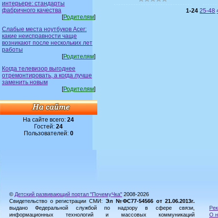
интерьере: стандарты
фабричного качества
1-24
25-48
[
Родителям
]
Слабые места ноутбуков Acer:
какие неисправности чаще
возникают после нескольких лет
работы
[
Родителям
]
Когда телевизор выгоднее
отремонтировать, а когда лучше
заменить новым
[
Родителям
]
На сайте всего:
24
Гостей:
24
Пользователей:
0
©
Детский развивающий портал "ПочемуЧка"
2008-2026
Свидетельство о регистрации СМИ:
Эл №ФС77-54566 от 21.06.2013г.
выдано Федеральной службой по надзору в сфере связи,
Рек
информационных технологий и массовых коммуникаций
О н