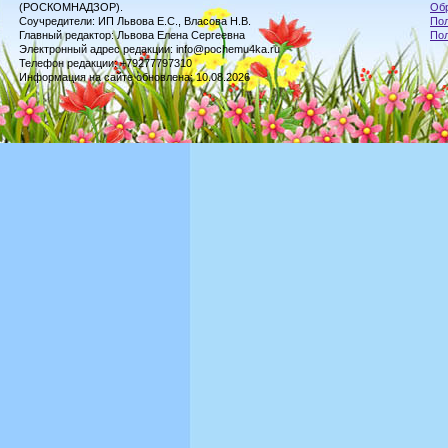
(РОСКОМНАДЗОР).
Обр
Соучредители: ИП Львова Е.С., Власова Н.В.
Пол
Главный редактор: Львова Елена Сергеевна
По
Электронный адрес редакции: info@pochemu4ka.ru
Телефон редакции: +79277797310
Информация на сайте обновлена: 10.08.2026