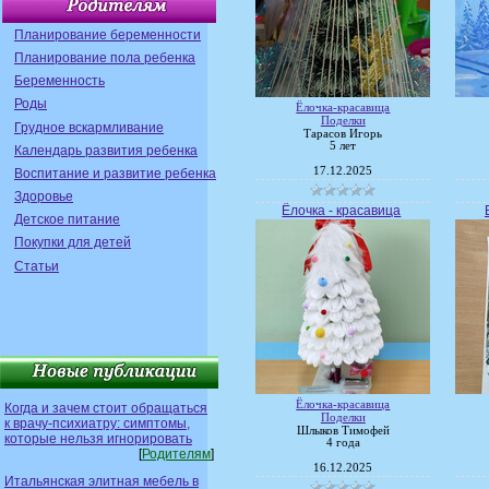
Планирование беременности
Планирование пола ребенка
Беременность
Роды
Ёлочка-красавица
Поделки
Грудное вскармливание
Тарасов Игорь
5 лет
Календарь развития ребенка
17.12.2025
Воспитание и развитие ребенка
Здоровье
Ёлочка - красавица
Детское питание
Покупки для детей
Статьи
Ёлочка-красавица
Когда и зачем стоит обращаться
Поделки
к врачу-психиатру: симптомы,
Шлыков Тимофей
которые нельзя игнорировать
4 года
[
Родителям
]
16.12.2025
Итальянская элитная мебель в