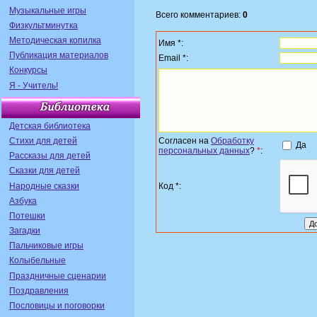
Музыкальные игры
Всего комментариев:
0
Физкультминутка
Методическая копилка
Имя *:
Публикация материалов
Email *:
Конкурсы
Я - Учитель!
Детская библиотека
Стихи для детей
Согласен на
Обработку
Да
персональных данных
?
*
:
Рассказы для детей
Сказки для детей
Народные сказки
Код *:
Азбука
Потешки
Загадки
Пальчиковые игры
Колыбельные
Праздничные сценарии
Поздравления
Пословицы и поговорки