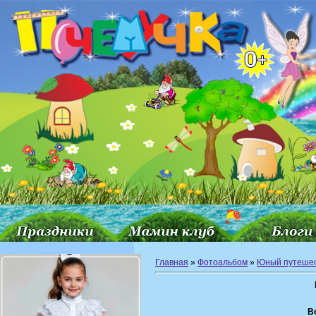
Главная
»
Фотоальбом
»
Юный путешес
В