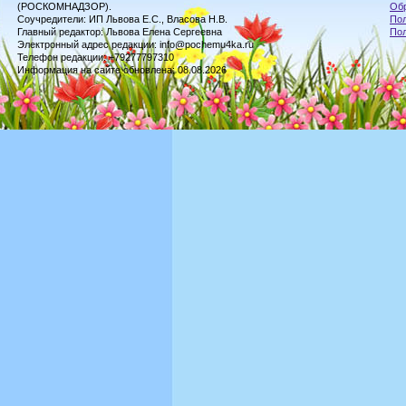
(РОСКОМНАДЗОР).
Обр
Соучредители: ИП Львова Е.С., Власова Н.В.
Пол
Главный редактор: Львова Елена Сергеевна
По
Электронный адрес редакции: info@pochemu4ka.ru
Телефон редакции: +79277797310
Информация на сайте обновлена: 08.08.2026