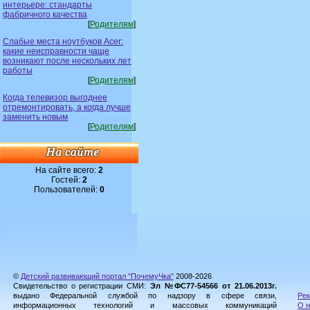
интерьере: стандарты
фабричного качества
[
Родителям
]
Слабые места ноутбуков Acer:
какие неисправности чаще
возникают после нескольких лет
работы
[
Родителям
]
Когда телевизор выгоднее
отремонтировать, а когда лучше
заменить новым
[
Родителям
]
На сайте всего:
2
Гостей:
2
Пользователей:
0
©
Детский развивающий портал "ПочемуЧка"
2008-2026
Свидетельство о регистрации СМИ:
Эл №ФС77-54566 от 21.06.2013г.
выдано Федеральной службой по надзору в сфере связи,
Рек
информационных технологий и массовых коммуникаций
О н