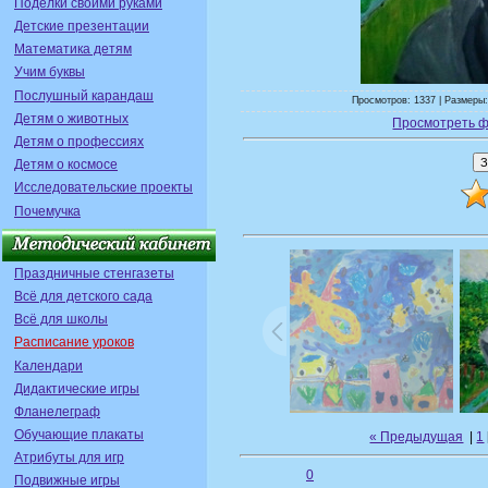
Поделки своими руками
Детские презентации
Математика детям
Учим буквы
Послушный карандаш
Просмотров: 1337 | Размеры:
Детям о животных
Просмотреть ф
Детям о профессиях
Детям о космосе
Исследовательские проекты
Почемучка
Праздничные стенгазеты
Всё для детского сада
Всё для школы
Расписание уроков
Календари
Дидактические игры
Фланелеграф
Обучающие плакаты
« Предыдущая
|
1
Атрибуты для игр
0
Подвижные игры