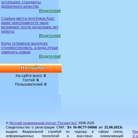
интерьере: стандарты
фабричного качества
[
Родителям
]
Слабые места ноутбуков Acer:
какие неисправности чаще
возникают после нескольких лет
работы
[
Родителям
]
Когда телевизор выгоднее
отремонтировать, а когда лучше
заменить новым
[
Родителям
]
На сайте всего:
6
Гостей:
6
Пользователей:
0
©
Детский развивающий портал "ПочемуЧка"
2008-2026
Свидетельство о регистрации СМИ:
Эл №ФС77-54566 от 21.06.2013г.
выдано Федеральной службой по надзору в сфере связи,
Рек
информационных технологий и массовых коммуникаций
О н