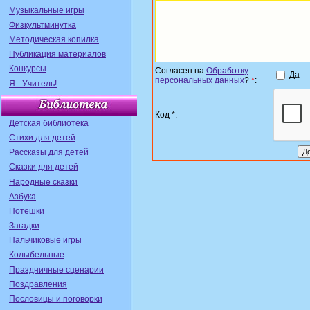
Музыкальные игры
Физкультминутка
Методическая копилка
Публикация материалов
Конкурсы
Согласен на
Обработку
Да
персональных данных
?
*
:
Я - Учитель!
Код *:
Детская библиотека
Стихи для детей
Рассказы для детей
Сказки для детей
Народные сказки
Азбука
Потешки
Загадки
Пальчиковые игры
Колыбельные
Праздничные сценарии
Поздравления
Пословицы и поговорки