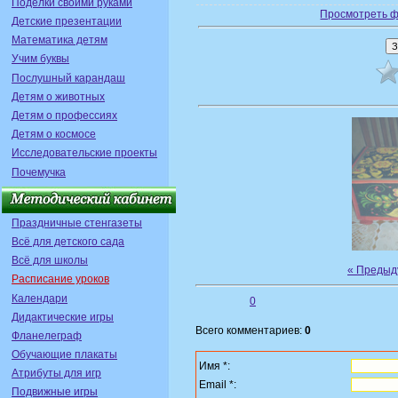
Поделки своими руками
Просмотреть ф
Детские презентации
Математика детям
Учим буквы
Послушный карандаш
Детям о животных
Детям о профессиях
Детям о космосе
Исследовательские проекты
Почемучка
Праздничные стенгазеты
Всё для детского сада
Всё для школы
« Преды
Расписание уроков
Календари
0
Дидактические игры
Всего комментариев:
0
Фланелеграф
Обучающие плакаты
Имя *:
Атрибуты для игр
Email *:
Подвижные игры