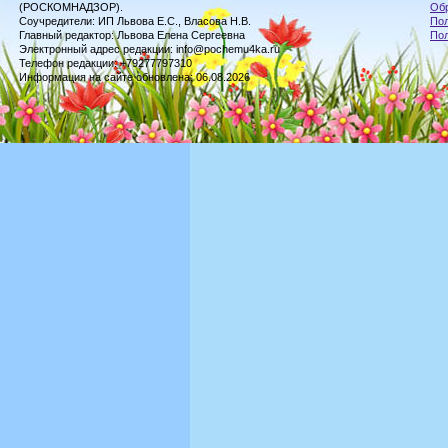
(РОСКОМНАДЗОР).
Обр
Соучредители: ИП Львова Е.С., Власова Н.В.
Пол
Главный редактор: Львова Елена Сергеевна
По
Электронный адрес редакции: info@pochemu4ka.ru
Телефон редакции: +79277797310
Информация на сайте обновлена: 06.08.2026