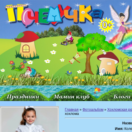
Главная
»
Фотоальбом
»
Хохломская р
хохлома
Назв
Имя:
Коле