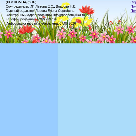
(РОСКОМНАДЗОР).
Обр
Соучредители: ИП Львова Е.С., Власова Н.В.
Пол
Главный редактор: Львова Елена Сергеевна
По
Электронный адрес редакции: info@pochemu4ka.ru
Телефон редакции: +79277797310
Информация на сайте обновлена: 07.08.2026