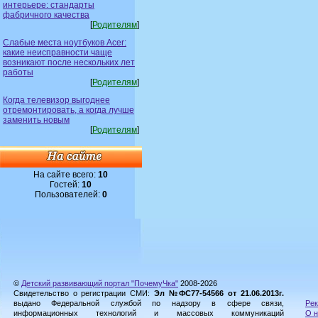
интерьере: стандарты
фабричного качества
[
Родителям
]
Слабые места ноутбуков Acer:
какие неисправности чаще
возникают после нескольких лет
работы
[
Родителям
]
Когда телевизор выгоднее
отремонтировать, а когда лучше
заменить новым
[
Родителям
]
На сайте всего:
10
Гостей:
10
Пользователей:
0
©
Детский развивающий портал "ПочемуЧка"
2008-2026
Свидетельство о регистрации СМИ:
Эл №ФС77-54566 от 21.06.2013г.
выдано Федеральной службой по надзору в сфере связи,
Рек
информационных технологий и массовых коммуникаций
О н