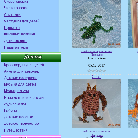
Скороговорки
Чистоговорки
Считалки
Частушки для детей
Приметы
Книжные новинки
Дети говорят
Наши авторы
Любимые мультяшки
Поделки
Ильина Аня
Кроссворды для детей
05.12.2017
Анкета для девочек
Сова
Детские раскраски
Музыка для детей
Мультфильмы
Игры для детей онлайн
Аудиосказки
Ребусы
Детские песенки
Детское творчество
Путешествия
Любимые мультяшки
Поделки