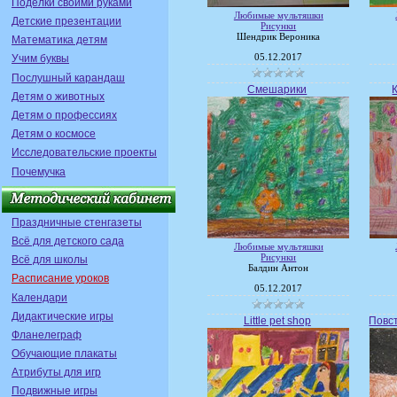
Поделки своими руками
Любимые мультяшки
Детские презентации
Рисунки
Шендрик Вероника
Математика детям
05.12.2017
Учим буквы
Послушный карандаш
Смешарики
Детям о животных
Детям о профессиях
Детям о космосе
Исследовательские проекты
Почемучка
Праздничные стенгазеты
Всё для детского сада
Любимые мультяшки
Рисунки
Всё для школы
Балдин Антон
Расписание уроков
05.12.2017
Календари
Дидактические игры
Little pet shop
Повст
Фланелеграф
Обучающие плакаты
Атрибуты для игр
Подвижные игры