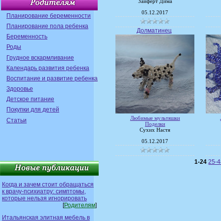
Зайферт Дима
05.12.2017
Планирование беременности
Планирование пола ребенка
Долматинец
Беременность
Роды
Грудное вскармливание
Календарь развития ребенка
Воспитание и развитие ребенка
Здоровье
Детское питание
Покупки для детей
Любимые мультяшки
Статьи
Поделки
Сухих Настя
05.12.2017
1-24
25-
Когда и зачем стоит обращаться
к врачу-психиатру: симптомы,
которые нельзя игнорировать
[
Родителям
]
Итальянская элитная мебель в