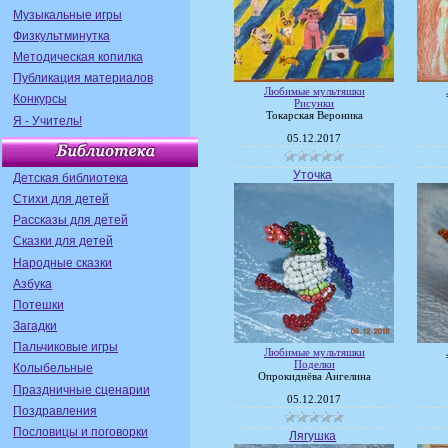
Музыкальные игры
Физкультминутка
Методическая копилка
Публикация материалов
Любимые мультяшки
Конкурсы
Рисунки
Токарская Вероника
Я - Учитель!
05.12.2017
Уточка
Детская библиотека
Стихи для детей
Рассказы для детей
Сказки для детей
Народные сказки
Азбука
Потешки
Загадки
Пальчиковые игры
Любимые мультяшки
Поделки
Колыбельные
Опрокиднёва Ангелина
Праздничные сценарии
05.12.2017
Поздравления
Пословицы и поговорки
Лягушка