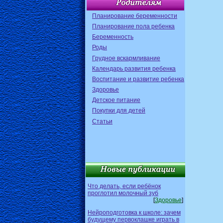
Планирование беременности
Планирование пола ребенка
Беременность
Роды
Грудное вскармливание
Календарь развития ребенка
Воспитание и развитие ребенка
Здоровье
Детское питание
Покупки для детей
Статьи
Что делать, если ребёнок
проглотил молочный зуб
[
Здоровье
]
Нейроподготовка к школе: зачем
будущему первоклашке играть в