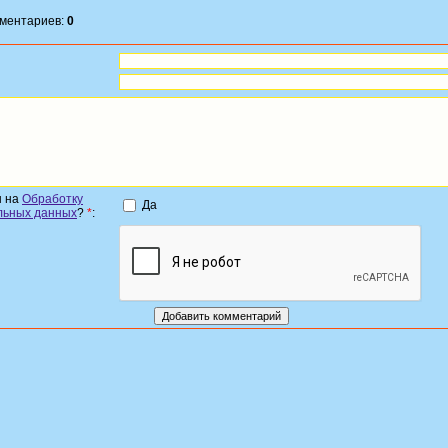
мментариев:
0
н на
Обработку
Да
льных данных
?
*
: