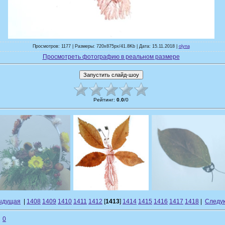
Просмотров: 1177 | Размеры: 720x875px/41.8Kb | Дата: 15.11.2018 |
olyna
Просмотреть фотографию в реальном размере
Рейтинг
:
0.0
/
0
ыдущая
|
1408
1409
1410
1411
1412
[
1413
]
1414
1415
1416
1417
1418
|
Следу
0