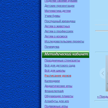
Поделки своими руками
Детские презентации
Математика детям
Учим буквы
Послушный карандаш
Детям о животных
Детям о профессиях
Детям о космосе
Исследовательские проекты
Почемучка
Праздничные стенгазеты
Всё для детского сада
Всё для школы
Расписание уроков
Календари
Дидактические игры
Фланелеграф
Обучающие плакаты
« Пред
Атрибуты для игр
Подвижные игры