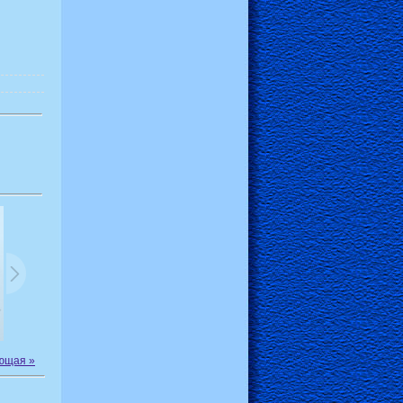
ющая »