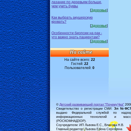
лазание по деревьям больше,
чем учить буквы
[
Здоровье
]
Как выбрать акушерскую
кровать?
[
Здоровье
]
Особенности биопсии на рак -
что важно знать пациентам?
[
Здоровье
]
На сайте всего:
22
Гостей:
22
Пользователей:
0
©
Детский развивающий портал "ПочемуЧка"
200
Свидетельство о регистрации СМИ:
Эл №ФС77-
выдано Федеральной службой по надз
информационных технологий и масс
(РОСКОМНАДЗОР).
Соучредители: ИП Львова Е.С., Власова Н.В.
Главный редактор: Львова Елена Сергеевна