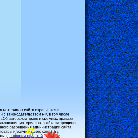
на материалы сайта охраняются в
и с законодательством РФ, в том числе
 «Об авторском праве и смежных правах».
льзование материалов с сайта
запрещено
нного разрешения администрации сайта.
товары и услуги нашего сайта, Вы
сь с
договором-oфертой
.