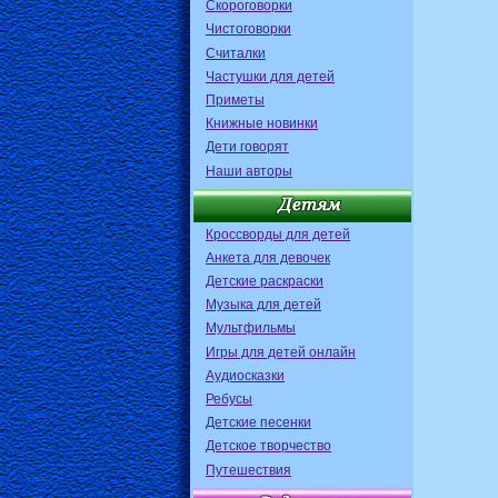
Скороговорки
Чистоговорки
Считалки
Частушки для детей
Приметы
Книжные новинки
Дети говорят
Наши авторы
Кроссворды для детей
Анкета для девочек
Детские раскраски
Музыка для детей
Мультфильмы
Игры для детей онлайн
Аудиосказки
Ребусы
Детские песенки
Детское творчество
Путешествия