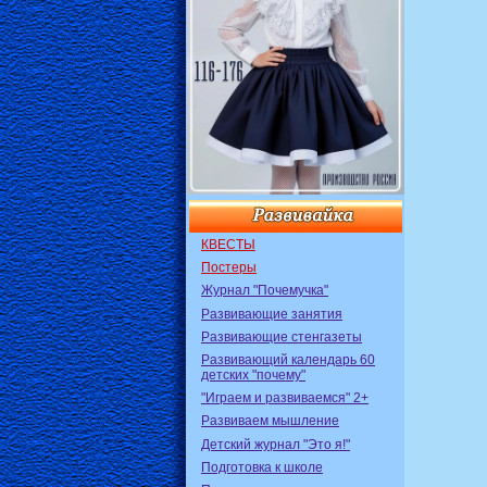
КВЕСТЫ
Постеры
Журнал "Почемучка"
Развивающие занятия
Развивающие стенгазеты
Развивающий календарь 60
детских "почему"
"Играем и развиваемся" 2+
Развиваем мышление
Детский журнал "Это я!"
Подготовка к школе