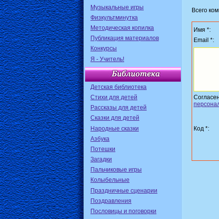
Музыкальные игры
Всего ко
Физкультминутка
Методическая копилка
Имя *:
Публикация материалов
Email *:
Конкурсы
Я - Учитель!
Детская библиотека
Стихи для детей
Согласе
персона
Рассказы для детей
Сказки для детей
Народные сказки
Код *:
Азбука
Потешки
Загадки
Пальчиковые игры
Колыбельные
Праздничные сценарии
Поздравления
Пословицы и поговорки