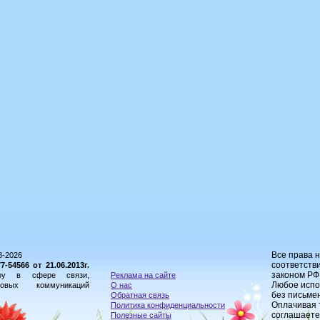
Все права 
8-2026
соответстви
54566 от 21.06.2013г.
законом РФ
ору в сфере связи,
Реклама на сайте
Любое испо
овых коммуникаций
О нас
без письме
Обратная связь
Оплачивая 
Политика конфиденциальности
соглашаете
Полезные сайты