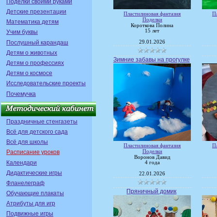
Поделки своими руками
Детские презентации
Пластилиновая фантазия
П
Поделки
Математика детям
Короткова Полина
15 лет
Учим буквы
Послушный карандаш
29.01.2026
Детям о животных
Зимние забавы на прогулке
Детям о профессиях
Детям о космосе
Исследовательские проекты
Почемучка
Праздничные стенгазеты
Всё для детского сада
Всё для школы
Пластилиновая фантазия
П
Поделки
Расписание уроков
Воронов Давид
Календари
4 года
Дидактические игры
22.01.2026
Фланелеграф
Пряничный домик
Обучающие плакаты
Атрибуты для игр
Подвижные игры