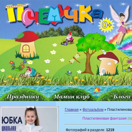
Главная
»
Фотоальбом
» Пластилинова
Пластилиновая фантазия
[56
Фотографий в разделе:
1219