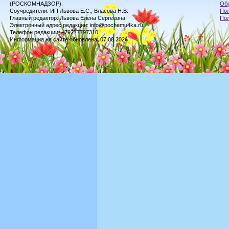
(РОСКОМНАДЗОР).
Обр
Соучредители: ИП Львова Е.С., Власова Н.В.
Пол
Главный редактор: Львова Елена Сергеевна
По
Электронный адрес редакции: info@pochemu4ka.ru
Телефон редакции: +79277797310
Информация на сайте обновлена: 07.08.2026