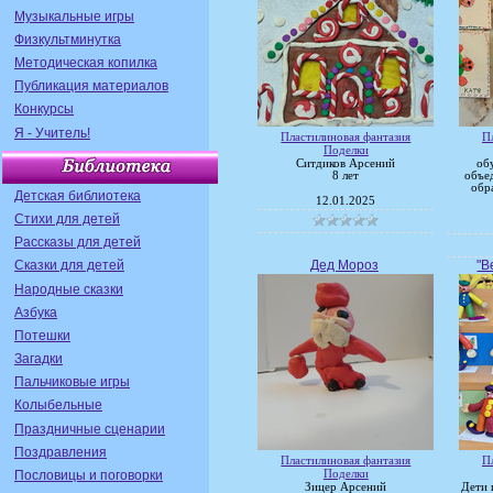
Музыкальные игры
Физкультминутка
Методическая копилка
Публикация материалов
Конкурсы
Я - Учитель!
Пластилиновая фантазия
П
Поделки
Ситдиков Арсений
об
8 лет
объе
обр
Детская библиотека
12.01.2025
Стихи для детей
Рассказы для детей
Дед Мороз
"В
Сказки для детей
Народные сказки
Азбука
Потешки
Загадки
Пальчиковые игры
Колыбельные
Праздничные сценарии
Поздравления
Пластилиновая фантазия
П
Пословицы и поговорки
Поделки
Зицер Арсений
Дети 