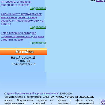
1-24
25-48
интерьере: стандарты
фабричного качества
[
Родителям
]
Слабые места ноутбуков Acer:
какие неисправности чаще
возникают после нескольких лет
работы
[
Родителям
]
Когда телевизор выгоднее
отремонтировать, а когда лучше
заменить новым
[
Родителям
]
На сайте всего:
13
Гостей:
13
Пользователей:
0
©
Детский развивающий портал "ПочемуЧка"
2008-2026
Свидетельство о регистрации СМИ:
Эл №ФС77-54566 от 21.06.2013г.
выдано Федеральной службой по надзору в сфере связи,
Рек
информационных технологий и массовых коммуникаций
О н