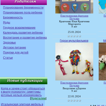
Планирование беременности
Планирование пола ребенка
Пластилиновая фантазия
П
Беременность
Поделки
Кравченко Илья Кравченко
Роды
Маргарита
9 лет
Грудное вскармливание
25.01.2024
Календарь развития ребенка
Воспитание и развитие ребенка
Герои мультфильмов
М
Здоровье
Детское питание
Покупки для детей
Статьи
Пластилиновая фантазия
П
Поделки
Когда и зачем стоит обращаться
Вахрушева дДарина
9 лет
к врачу-психиатру: симптомы,
которые нельзя игнорировать
22.01.2024
[
Родителям
]
Итальянская элитная мебель в