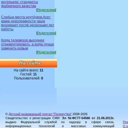
интерьере: стандарты
фабричного качества
[
Родителям
]
Слабые места ноутбуков Acer:
какие неисправности чаще
возникают после нескольких лет
работы
[
Родителям
]
Когда телевизор выгоднее
отремонтировать, а когда лучше
заменить новым
[
Родителям
]
На сайте всего:
11
Гостей:
11
Пользователей:
0
©
Детский развивающий портал "ПочемуЧка"
2008-2026
Свидетельство о регистрации СМИ:
Эл №ФС77-54566 от 21.06.2013г.
выдано Федеральной службой по надзору в сфере связи,
Рек
информационных технологий и массовых коммуникаций
О н