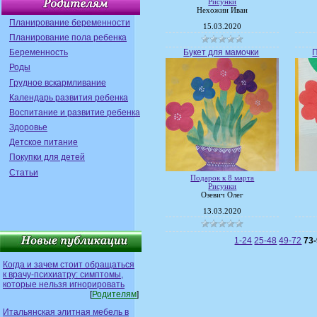
Рисунки
Нехожин Иван
Планирование беременности
15.03.2020
Планирование пола ребенка
Букет для мамочки
Беременность
Роды
Грудное вскармливание
Календарь развития ребенка
Воспитание и развитие ребенка
Здоровье
Детское питание
Покупки для детей
Статьи
Подарок к 8 марта
Рисунки
Озевич Олег
13.03.2020
1-24
25-48
49-72
73
Когда и зачем стоит обращаться
к врачу-психиатру: симптомы,
которые нельзя игнорировать
[
Родителям
]
Итальянская элитная мебель в