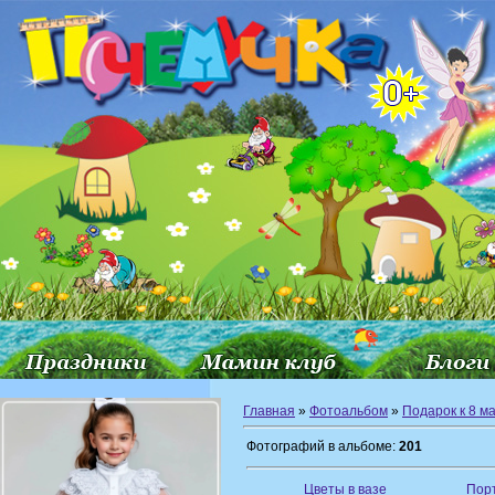
Главная
»
Фотоальбом
»
Подарок к 8 м
Фотографий в альбоме:
201
Цветы в вазе
Пор