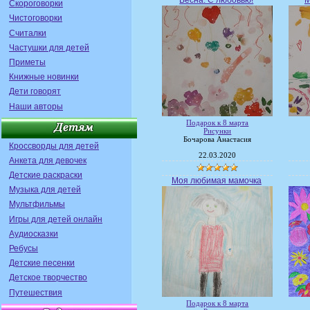
Весна. С любовью!
М
Скороговорки
Чистоговорки
Считалки
Частушки для детей
Приметы
Книжные новинки
Дети говорят
Наши авторы
Подарок к 8 марта
Рисунки
Бочарова Анастасия
Кроссворды для детей
22.03.2020
Анкета для девочек
Детские раскраски
Моя любимая мамочка
Музыка для детей
Мультфильмы
Игры для детей онлайн
Аудиосказки
Ребусы
Детские песенки
Детское творчество
Путешествия
Подарок к 8 марта