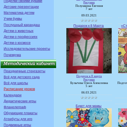
Поделки своими руками
Рисунки
Полушкина Евгения
Детские презентации
7 лет
Математика детям
09.03.2021
Учим буквы
Послушный карандаш
Подарок к 8 Марта
«Ст
Детям о животных
Детям о профессиях
Детям о космосе
Исследовательские проекты
Почемучка
Праздничные стенгазеты
Подарок к 8 марта
Всё для детского сада
Рисунки
Всё для школы
Булычева Олеся Алексеевна
Подгот
5 лет
Расписание уроков
06.03.2021
Календари
Дидактические игры
Букет для мамы
Фланелеграф
Обучающие плакаты
Атрибуты для игр
Подвижные игры