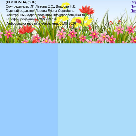
(РОСКОМНАДЗОР).
Обр
Соучредители: ИП Львова Е.С., Власова Н.В.
Пол
Главный редактор: Львова Елена Сергеевна
По
Электронный адрес редакции: info@pochemu4ka.ru
Телефон редакции: +79277797310
Информация на сайте обновлена: 08.08.2026