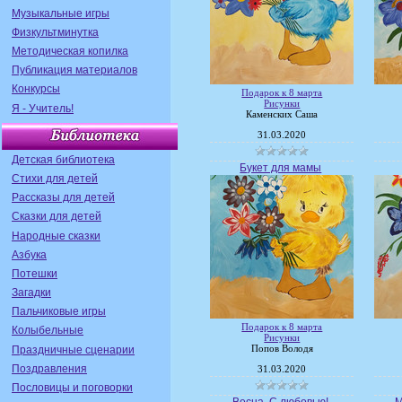
Музыкальные игры
Физкультминутка
Методическая копилка
Публикация материалов
Конкурсы
Подарок к 8 марта
Рисунки
Я - Учитель!
Каменских Саша
31.03.2020
Детская библиотека
Букет для мамы
Стихи для детей
Рассказы для детей
Сказки для детей
Народные сказки
Азбука
Потешки
Загадки
Пальчиковые игры
Подарок к 8 марта
Колыбельные
Рисунки
Праздничные сценарии
Попов Володя
Поздравления
31.03.2020
Пословицы и поговорки