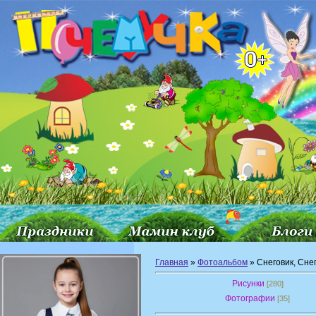
Главная
»
Фотоальбом
» Снеговик, Сне
Рисунки
[280]
Фотографии
[35]