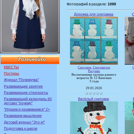
Фотографий в разделе:
1099
Дорожка для снеговика
С
КВЕСТЫ
Снеговик, Снеговичок
Рисунки
Постеры
Воспитанники группы раннего
возраста № 12 Капельки
Журнал "Почемучка"
3 года
Развивающие занятия
29.01.2026
Развивающие стенгазеты
Развивающий календарь 60
Весёлый снеговик
детских "почему"
"Играем и развиваемся" 2+
Развиваем мышление
Детский журнал "Это я!"
Подготовка к школе