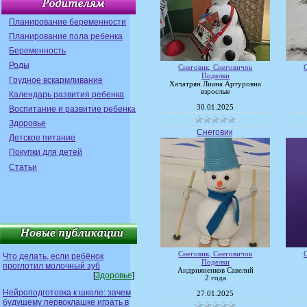
Планирование беременности
Планирование пола ребенка
Беременность
Роды
Снеговик, Снеговичок
Поделки
Грудное вскармливание
Хачатрян Лиана Артуровна
взрослые
Календарь развития ребенка
30.01.2025
Воспитание и развитие ребенка
Здоровье
Снеговик
Детское питание
Покупки для детей
Статьи
Снеговик, Снеговичок
Что делать, если ребёнок
Поделки
проглотил молочный зуб
Андрияненков Савелий
[
Здоровье
]
2 года
Нейроподготовка к школе: зачем
27.01.2025
будущему первоклашке играть в