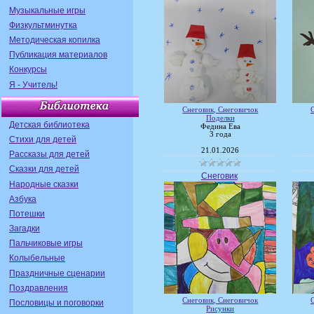
Музыкальные игры
Физкультминутка
Методическая копилка
Публикация материалов
Конкурсы
Я - Учитель!
Снеговик, Снеговичок
Поделки
Детская библиотека
Федина Ева
3 года
Стихи для детей
21.01.2026
Рассказы для детей
Сказки для детей
Снеговик
Народные сказки
Азбука
Потешки
Загадки
Пальчиковые игры
Колыбельные
Праздничные сценарии
Поздравления
Снеговик, Снеговичок
Пословицы и поговорки
Рисунки