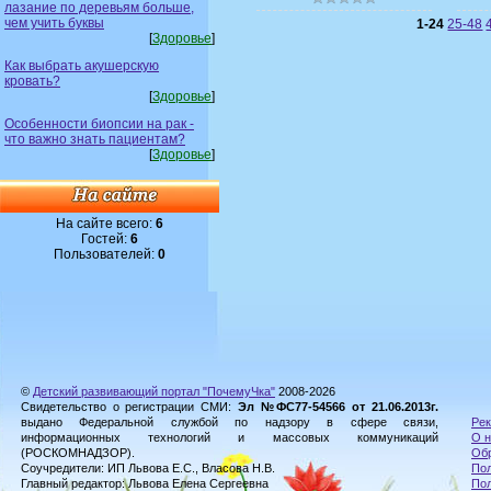
лазание по деревьям больше,
чем учить буквы
1-24
25-48
[
Здоровье
]
Как выбрать акушерскую
кровать?
[
Здоровье
]
Особенности биопсии на рак -
что важно знать пациентам?
[
Здоровье
]
На сайте всего:
6
Гостей:
6
Пользователей:
0
©
Детский развивающий портал "ПочемуЧка"
2008-2026
Свидетельство о регистрации СМИ:
Эл №ФС77-54566 от 21.06.2013г.
выдано Федеральной службой по надзору в сфере связи,
Рек
информационных технологий и массовых коммуникаций
О н
(РОСКОМНАДЗОР).
Обр
Соучредители: ИП Львова Е.С., Власова Н.В.
Пол
Главный редактор: Львова Елена Сергеевна
По