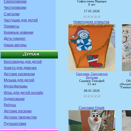
Скороговорки
Сафиуллина Варвара
6 лет
Чистоговорки
17.01.2026
Считалки
Частушки для детей
Новогодняя открытка
Приметы
Книжные новинки
Дети говорят
Наши авторы
Кроссворды для детей
Анкета для девочек
Детские раскраски
Снеговик, Снеговичок
Поделки
Музыка для детей
Садиков Тимофей
Об
13 лет
объеди
Мультфильмы
"Гимназ
08.01.2026
Игры для детей онлайн
Аудиосказки
Ребусы
Снеговик Олаф
Детские песенки
Детское творчество
Путешествия