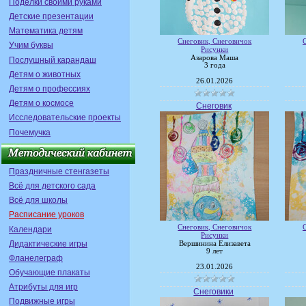
Поделки своими руками
Детские презентации
Математика детям
Снеговик, Снеговичок
Учим буквы
Рисунки
Азарова Маша
Послушный карандаш
3 года
Детям о животных
26.01.2026
Детям о профессиях
Детям о космосе
Снеговик
Исследовательские проекты
Почемучка
Праздничные стенгазеты
Всё для детского сада
Всё для школы
Расписание уроков
Снеговик, Снеговичок
Календари
Рисунки
Дидактические игры
Вершинина Елизавета
9 лет
Фланелеграф
23.01.2026
Обучающие плакаты
Атрибуты для игр
Снеговики
Подвижные игры