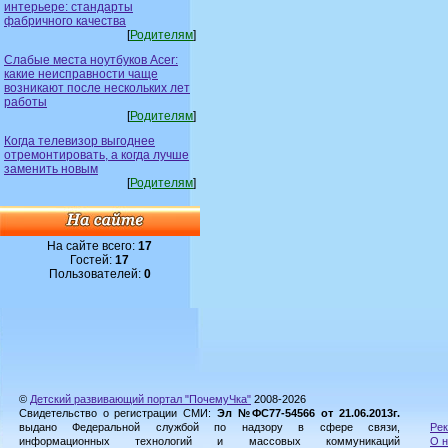
интерьере: стандарты
фабричного качества
[
Родителям
]
Слабые места ноутбуков Acer:
какие неисправности чаще
возникают после нескольких лет
работы
[
Родителям
]
Когда телевизор выгоднее
отремонтировать, а когда лучше
заменить новым
[
Родителям
]
На сайте всего:
17
Гостей:
17
Пользователей:
0
©
Детский развивающий портал "ПочемуЧка"
2008-2026
Свидетельство о регистрации СМИ:
Эл №ФС77-54566 от 21.06.2013г.
выдано Федеральной службой по надзору в сфере связи,
Рек
информационных технологий и массовых коммуникаций
О н