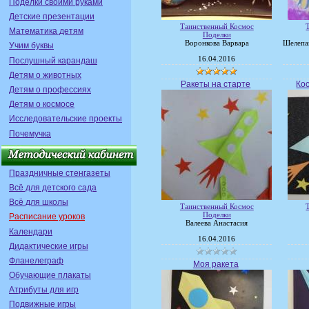
Поделки своими руками
Детские презентации
Таинственный Космос
Математика детям
Поделки
Воронкова Варвара
Шелепа
Учим буквы
16.04.2016
Послушный карандаш
Детям о животных
Ракеты на старте
Ко
Детям о профессиях
Детям о космосе
Исследовательские проекты
Почемучка
Праздничные стенгазеты
Всё для детского сада
Всё для школы
Таинственный Космос
Поделки
Расписание уроков
Валеева Анастасия
Календари
16.04.2016
Дидактические игры
Фланелеграф
Моя ракета
Обучающие плакаты
Атрибуты для игр
Подвижные игры