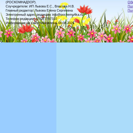
(РОСКОМНАДЗОР).
Обр
Соучредители: ИП Львова Е.С., Власова Н.В.
Пол
Главный редактор: Львова Елена Сергеевна
По
Электронный адрес редакции: info@pochemu4ka.ru
Телефон редакции: +79277797310
Информация на сайте обновлена: 08.08.2026