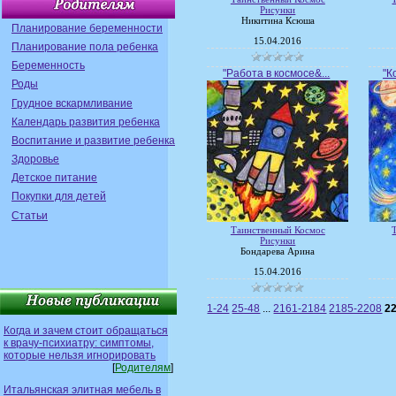
Рисунки
Никитина Ксюша
Планирование беременности
15.04.2016
Планирование пола ребенка
Беременность
"Работа в космосе&...
"К
Роды
Грудное вскармливание
Календарь развития ребенка
Воспитание и развитие ребенка
Здоровье
Детское питание
Покупки для детей
Статьи
Таинственный Космос
Рисунки
Бондарева Арина
15.04.2016
1-24
25-48
...
2161-2184
2185-2208
2
Когда и зачем стоит обращаться
к врачу-психиатру: симптомы,
которые нельзя игнорировать
[
Родителям
]
Итальянская элитная мебель в