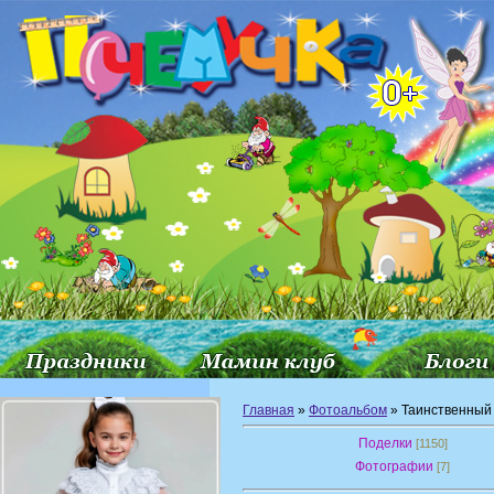
Главная
»
Фотоальбом
» Таинственный
Поделки
[1150]
Фотографии
[7]