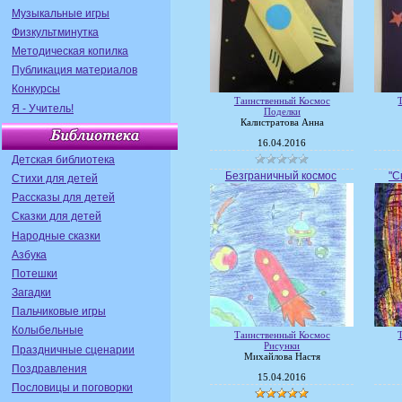
Музыкальные игры
Физкультминутка
Методическая копилка
Публикация материалов
Конкурсы
Таинственный Космос
Я - Учитель!
Поделки
Калистратова Анна
16.04.2016
Детская библиотека
Безграничный космос
"С
Стихи для детей
Рассказы для детей
Сказки для детей
Народные сказки
Азбука
Потешки
Загадки
Пальчиковые игры
Колыбельные
Таинственный Космос
Рисунки
Праздничные сценарии
Михайлова Настя
Поздравления
15.04.2016
Пословицы и поговорки