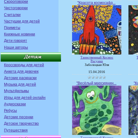
Скороговорки
"Красота космоса&q...
Чистоговорки
Считалки
Частушки для детей
Приметы
Книжные новинки
Дети говорят
Наши авторы
Таинственный Космос
Рисунки
Кроссворды для детей
Заболоцкая Юля
Анкета для девочек
15.04.2016
Детские раскраски
"Весёлый марсиянин...
"К
Музыка для детей
Мультфильмы
Игры для детей онлайн
Аудиосказки
Ребусы
Детские песенки
Детское творчество
Путешествия
Таинственный Космос