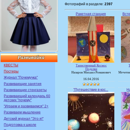
Фотографий в разделе:
2397
Ракетная станция
Встр
КВЕСТЫ
Таинственный Космос
Поделки
Постеры
Назаров Михаил Романович
Мечетин
Журнал "Почемучка"
16.04.2016
Развивающие занятия
"Путешествие в кос...
Н
Развивающие стенгазеты
Развивающий календарь 60
детских "почему"
"Играем и развиваемся" 2+
Развиваем мышление
Детский журнал "Это я!"
Подготовка к школе