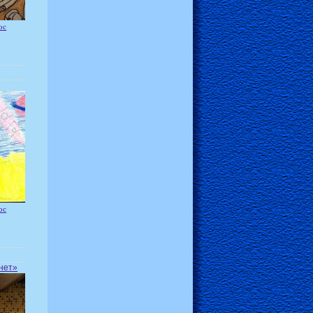
ос
ос
нет»