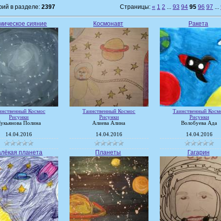
ий в разделе:
2397
Страницы:
«
1
2
...
93
94
95
96
97
...
мическое сияние
Космонавт
Ракета
инственный Космос
Таинственный Космос
Таинственный Косм
Рисунки
Рисунки
Рисунки
укьянова Полина
Алиева Алина
Волобуева Ада
14.04.2016
14.04.2016
14.04.2016
алёкая планета
Планеты
Гагарин