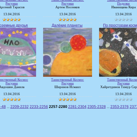
Рисунки
Рисунки
Поделки
Арсений Тарасов
Артем Носенков
Иванищева Кира
13.04.2016
13.04.2016
13.04.2016
оземные друзья
Далёкие планеты
По просторам косм
инственный Космос
Таинственный Космос
Таинственный Косм
Рисунки
Рисунки
Рисунки
Авдошин Данила
Ширинов Исмаил
Хайретдинов Тимур Сер
13.04.2016
13.04.2016
13.04.2016
-48
...
2209-2232
2233-2256
2257-2280
2281-2304
2305-2328
...
2353-2376
237