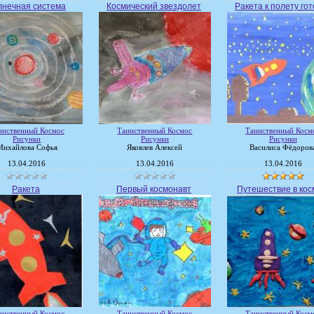
нечная система
Космический звездолет
Ракета к полету гот
инственный Космос
Таинственный Космос
Таинственный Косм
Рисунки
Рисунки
Рисунки
Михайлова Софья
Яковлев Алексей
Василиса Фёдоров
13.04.2016
13.04.2016
13.04.2016
Ракета
Первый космонавт
Путешествие в кос
инственный Космос
Таинственный Космос
Таинственный Косм