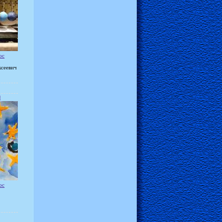
ос
ксеевич
м
ос