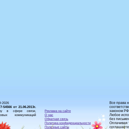
Все права 
8-2026
соответстви
54566 от 21.06.2013г.
законом РФ
ору в сфере связи,
Реклама на сайте
Любое испо
овых коммуникаций
О нас
без письме
Обратная связь
Оплачивая 
Политика конфиденциальности
соглашаете
Полезные сайты