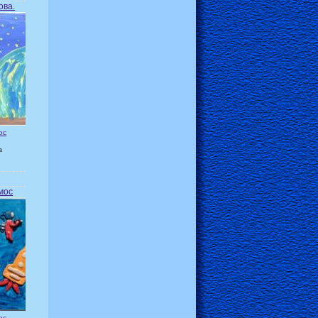
ова.
ос
а
мос
ос