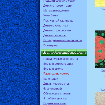
Поделки своими руками
Детские презентации
Та
Математика детям
Учим буквы
Послушный карандаш
Детям о животных
Детям о профессиях
Детям о космосе
Исследовательские проекты
Почемучка
Праздничные стенгазеты
Всё для детского сада
Всё для школы
Та
Расписание уроков
Календари
Дидактические игры
Фланелеграф
Пол
Обучающие плакаты
Атрибуты для игр
Подвижные игры