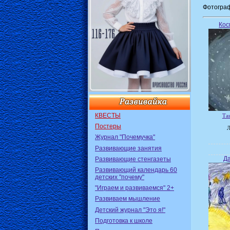
Фотограф
Кос
КВЕСТЫ
Та
Постеры
Л
Журнал "Почемучка"
Развивающие занятия
Д
Развивающие стенгазеты
Развивающий календарь 60
детских "почему"
"Играем и развиваемся" 2+
Развиваем мышление
Детский журнал "Это я!"
Подготовка к школе