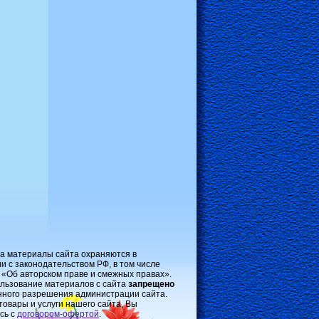
на материалы сайта охраняются в
и с законодательством РФ, в том числе
 «Об авторском праве и смежных правах».
льзование материалов с сайта
запрещено
нного разрешения администрации сайта.
товары и услуги нашего сайта, Вы
сь с
договором-oфертой
.