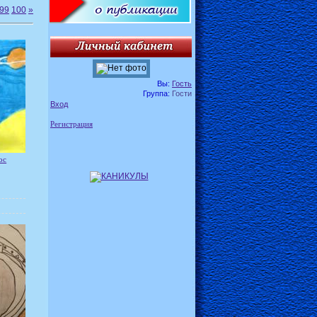
99
100
»
Вы:
Гость
Группа:
Гости
Вход
Регистрация
ос