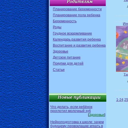
Планирование беременности
Планирование пола ребенка
Беременность
Ин
Роды
Грудное вскармливание
Календарь развития ребенка
Воспитание и развитие ребенка
Здоровье
Детское питание
Покупки для детей
Статьи
Та
1-24
25
Что делать, если ребёнок
проглотил молочный зуб
[
Здоровье
]
Нейроподготовка к школе: зачем
будущему первоклашке играть в