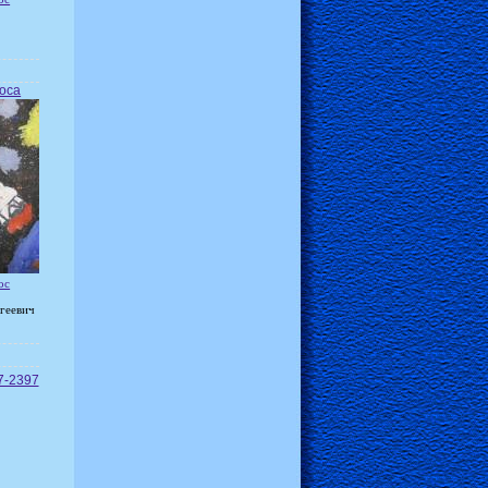
оса
ос
геевич
7-2397