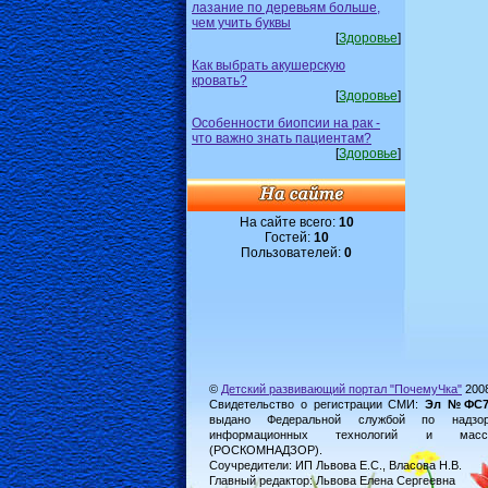
лазание по деревьям больше,
чем учить буквы
[
Здоровье
]
Как выбрать акушерскую
кровать?
[
Здоровье
]
Особенности биопсии на рак -
что важно знать пациентам?
[
Здоровье
]
На сайте всего:
10
Гостей:
10
Пользователей:
0
©
Детский развивающий портал "ПочемуЧка"
200
Свидетельство о регистрации СМИ:
Эл №ФС77-
выдано Федеральной службой по надз
информационных технологий и масс
(РОСКОМНАДЗОР).
Соучредители: ИП Львова Е.С., Власова Н.В.
Главный редактор: Львова Елена Сергеевна