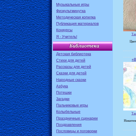
Музыкальные игры
Физкультминутка
Методическая копилка
Публикация материалов
Конкурсы
Та
Я - Учитель!
Цве
Детская библиотека
«В
Стихи для детей
Рассказы для детей
Сказки для детей
Народные сказки
Азбука
Потешки
Загадки
Пальчиковые игры
Колыбельные
Та
Праздничные сценарии
Никитен
Поздравления
Пословицы и поговорки