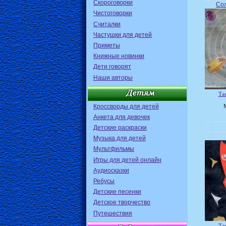
Скороговорки
Сол
Чистоговорки
Считалки
Частушки для детей
Приметы
Книжные новинки
Дети говорят
Наши авторы
Та
Кроссворды для детей
Анкета для девочек
Детские раскраски
Музыка для детей
Мультфильмы
Игры для детей онлайн
Аудиосказки
Ребусы
Детские песенки
Детское творчество
Путешествия
Та