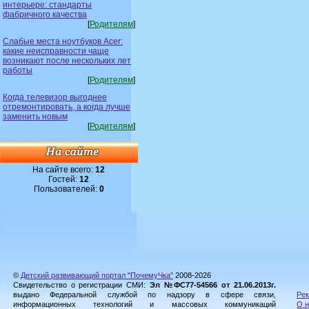
интерьере: стандарты
фабричного качества
[
Родителям
]
Слабые места ноутбуков Acer:
какие неисправности чаще
возникают после нескольких лет
работы
[
Родителям
]
Когда телевизор выгоднее
отремонтировать, а когда лучше
заменить новым
[
Родителям
]
На сайте всего:
12
Гостей:
12
Пользователей:
0
©
Детский развивающий портал "ПочемуЧка"
2008-2026
Свидетельство о регистрации СМИ:
Эл №ФС77-54566 от 21.06.2013г.
выдано Федеральной службой по надзору в сфере связи,
Рек
информационных технологий и массовых коммуникаций
О н