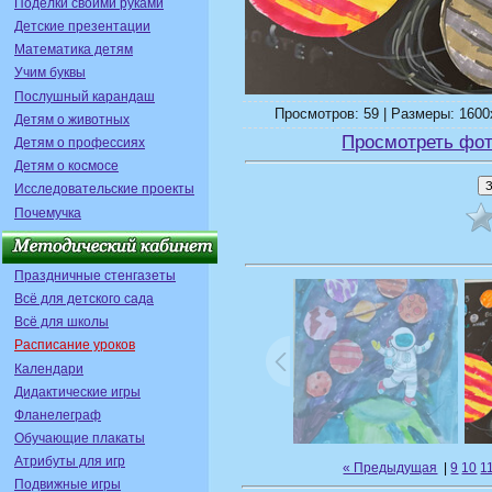
Поделки своими руками
Детские презентации
Математика детям
Учим буквы
Послушный карандаш
Просмотров: 59 | Размеры: 1600x
Детям о животных
Просмотреть фот
Детям о профессиях
Детям о космосе
Исследовательские проекты
Почемучка
Праздничные стенгазеты
Всё для детского сада
Всё для школы
Расписание уроков
Календари
Дидактические игры
Фланелеграф
Обучающие плакаты
Атрибуты для игр
« Предыдущая
|
9
10
1
Подвижные игры