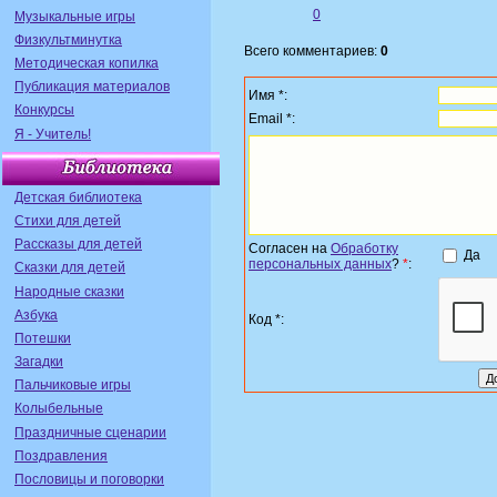
0
Музыкальные игры
Физкультминутка
Всего комментариев:
0
Методическая копилка
Публикация материалов
Имя *:
Конкурсы
Email *:
Я - Учитель!
Детская библиотека
Стихи для детей
Рассказы для детей
Согласен на
Обработку
Да
персональных данных
?
*
:
Сказки для детей
Народные сказки
Азбука
Код *:
Потешки
Загадки
Пальчиковые игры
Колыбельные
Праздничные сценарии
Поздравления
Пословицы и поговорки