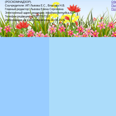
(РОСКОМНАДЗОР).
Обр
Соучредители: ИП Львова Е.С., Власова Н.В.
Пол
Главный редактор: Львова Елена Сергеевна
По
Электронный адрес редакции: info@pochemu4ka.ru
Телефон редакции: +79277797310
Информация на сайте обновлена: 06.08.2026