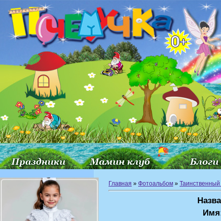
Главная
»
Фотоальбом
»
Таинственный
Назва
Имя