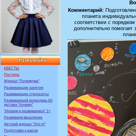
Во
Комментарий:
Подготовлена
планета индивидуальн
соответствии с порядком
дополнительно помогает 
плане
КВЕСТЫ
Постеры
Журнал "Почемучка"
Развивающие занятия
Развивающие стенгазеты
Развивающий календарь 60
детских "почему"
"Играем и развиваемся" 2+
Развиваем мышление
Детский журнал "Это я!"
Подготовка к школе