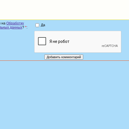
н на
Обработку
Да
льных данных
?
*
: