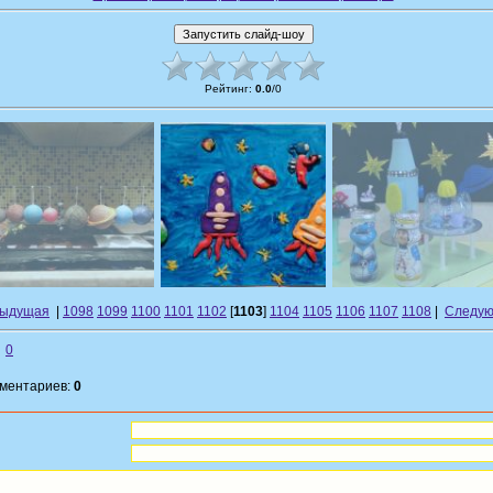
Рейтинг
:
0.0
/
0
дыдущая
|
1098
1099
1100
1101
1102
[
1103
]
1104
1105
1106
1107
1108
|
Следую
0
мментариев:
0