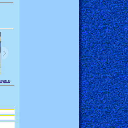
щая »