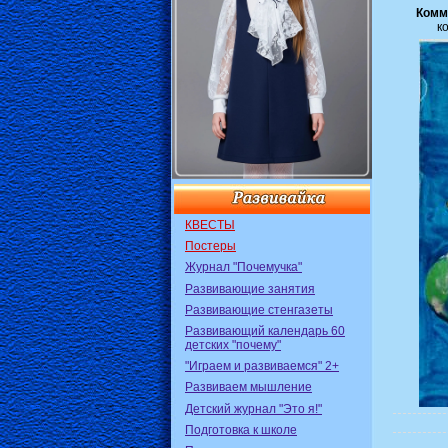
Комм
к
КВЕСТЫ
Постеры
Журнал "Почемучка"
Развивающие занятия
Развивающие стенгазеты
Развивающий календарь 60
детских "почему"
"Играем и развиваемся" 2+
Развиваем мышление
Детский журнал "Это я!"
Подготовка к школе