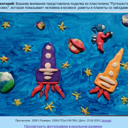
ентарий:
Вашему внимание представлена поделка из пластилина "Путешест
осмос", которая показывает человека в космосе ,ракеты и планеты со звёздами
Просмотров: 1938 | Размеры: 1000x737px/149.5Kb | Дата: 13.04.2016 |
limonad
Просмотреть фотографию в реальном размере