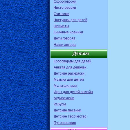
Скороговорки
Чистоговорки
Считалки
Частушки для детей
Приметы
Книжные новинки
Дети говорят
Наши авторы
Кроссворды для детей
Анкета для девочек
Детские раскраски
Музыка для детей
Мультфильмы
Игры для детей онлайн
Аудиосказки
Ребусы
Детские песенки
Детское творчество
Путешествия