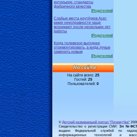
интерьере: стандарты
фабричного качества
[
Родителям
]
Слабые места ноутбуков Acer:
какие неисправности чаще
возникают после нескольких лет
работы
[
Родителям
]
Когда телевизор выгоднее
отремонтировать, а когда лучше
заменить новым
[
Родителям
]
На сайте всего:
25
Гостей:
25
Пользователей:
0
©
Детский развивающий портал "ПочемуЧка"
200
Свидетельство о регистрации СМИ:
Эл №ФС77-
выдано Федеральной службой по надз
информационных технологий и масс