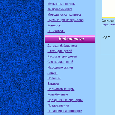
Музыкальные игры
Физкультминутка
Методическая копилка
Публикация материалов
Согласе
персона
Конкурсы
Я - Учитель!
Код *:
Детская библиотека
Стихи для детей
Рассказы для детей
Сказки для детей
Народные сказки
Азбука
Потешки
Загадки
Пальчиковые игры
Колыбельные
Праздничные сценарии
Поздравления
Пословицы и поговорки