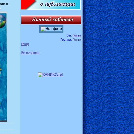
вие в
.
Вы:
Гость
Группа:
Гости
Вход
Регистрация