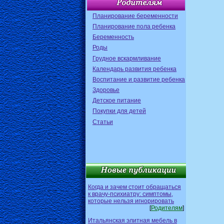
Планирование беременности
Планирование пола ребенка
Беременность
Роды
Грудное вскармливание
Календарь развития ребенка
Воспитание и развитие ребенка
Здоровье
Детское питание
Покупки для детей
Статьи
Когда и зачем стоит обращаться
к врачу-психиатру: симптомы,
которые нельзя игнорировать
[
Родителям
]
Итальянская элитная мебель в