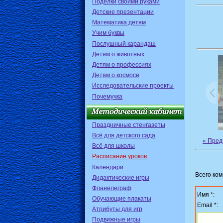
Поделки своими руками
Детские презентации
Математика детям
Учим буквы
Послушный карандаш
Детям о животных
Детям о профессиях
Детям о космосе
Исследовательские проекты
Почемучка
Праздничные стенгазеты
Всё для детского сада
« Пре
Всё для школы
Расписание уроков
Календари
Всего ко
Дидактические игры
Фланелеграф
Имя *:
Обучающие плакаты
Email *:
Атрибуты для игр
Подвижные игры