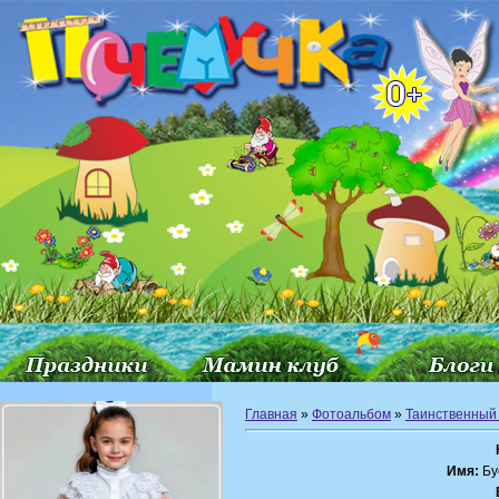
Главная
»
Фотоальбом
»
Таинственный
Имя:
Бу