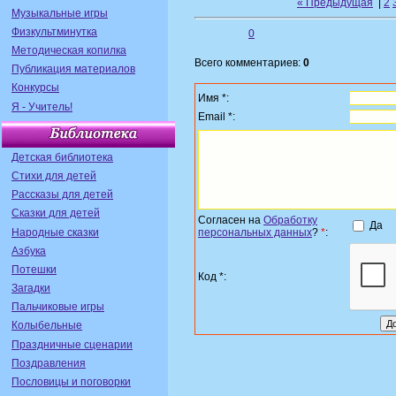
« Предыдущая
|
2
Музыкальные игры
Физкультминутка
0
Методическая копилка
Всего комментариев:
0
Публикация материалов
Конкурсы
Имя *:
Я - Учитель!
Email *:
Детская библиотека
Стихи для детей
Рассказы для детей
Сказки для детей
Согласен на
Обработку
Да
Народные сказки
персональных данных
?
*
:
Азбука
Потешки
Код *:
Загадки
Пальчиковые игры
Колыбельные
Праздничные сценарии
Поздравления
Пословицы и поговорки