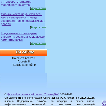
интерьере: стандарты
фабричного качества
[
Родителям
]
Слабые места ноутбуков Acer:
какие неисправности чаще
возникают после нескольких лет
работы
[
Родителям
]
Когда телевизор выгоднее
отремонтировать, а когда лучше
заменить новым
[
Родителям
]
На сайте всего:
8
Гостей:
8
Пользователей:
0
©
Детский развивающий портал "ПочемуЧка"
2008-2026
Свидетельство о регистрации СМИ:
Эл №ФС77-54566 от 21.06.2013г.
выдано Федеральной службой по надзору в сфере связи,
Рек
информационных технологий и массовых коммуникаций
О н