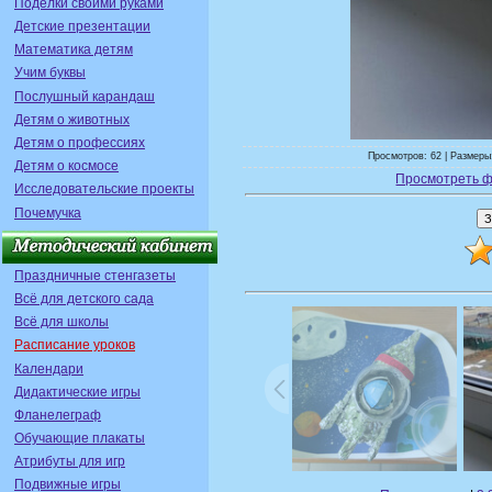
Поделки своими руками
Детские презентации
Математика детям
Учим буквы
Послушный карандаш
Детям о животных
Детям о профессиях
Просмотров: 62 | Размеры:
Детям о космосе
Просмотреть ф
Исследовательские проекты
Почемучка
Праздничные стенгазеты
Всё для детского сада
Всё для школы
Расписание уроков
Календари
Дидактические игры
Фланелеграф
Обучающие плакаты
Атрибуты для игр
Подвижные игры