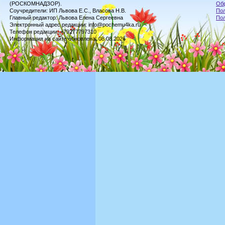
(РОСКОМНАДЗОР).
Обр
Соучредители: ИП Львова Е.С., Власова Н.В.
Пол
Главный редактор: Львова Елена Сергеевна
По
Электронный адрес редакции: info@pochemu4ka.ru
Телефон редакции: +79277797310
Информация на сайте обновлена: 08.08.2026