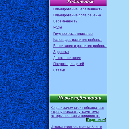
Планирование беременности
Планирование пола ребенка
Беременность
Роды
Грудное вскармливание
Календарь развития ребенка
Воспитание и развитие ребенка
Здоровье
Детское питание
Покупки для детей
Статьи
Когда и зачем стоит обращаться
к врачу-психиатру: симптомы,
которые нельзя игнорировать
[
Родителям
]
Итальянская элитная мебель в