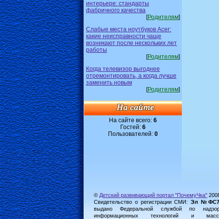
интерьере: стандарты
фабричного качества
[
Родителям
]
Слабые места ноутбуков Acer:
какие неисправности чаще
возникают после нескольких лет
работы
[
Родителям
]
Когда телевизор выгоднее
отремонтировать, а когда лучше
заменить новым
[
Родителям
]
На сайте всего:
6
Гостей:
6
Пользователей:
0
©
Детский развивающий портал "ПочемуЧка"
200
Свидетельство о регистрации СМИ:
Эл №ФС77-
выдано Федеральной службой по надз
информационных технологий и масс