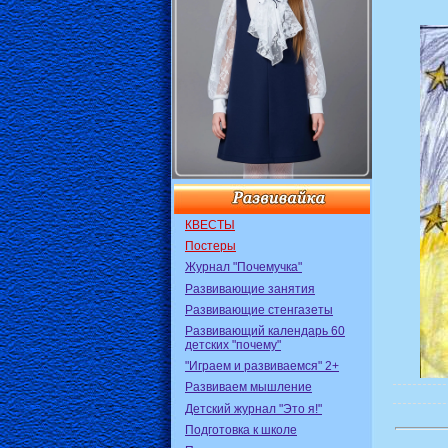
КВЕСТЫ
Постеры
Журнал "Почемучка"
Развивающие занятия
Развивающие стенгазеты
Развивающий календарь 60
детских "почему"
"Играем и развиваемся" 2+
Развиваем мышление
Детский журнал "Это я!"
Подготовка к школе