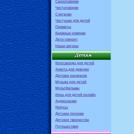
Скороговорки
Чистоговорки
Считалки
Частушки для детей
Приметы
Книжные новинки
Дети говорят
Наши авторы
Кроссворды для детей
Анкета для девочек
Детские раскраски
Музыка для детей
Мультфильмы
Игры для детей онлайн
Аудиосказки
Ребусы
Детские песенки
Детское творчество
Путешествия