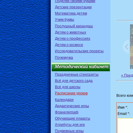
Поделки своими руками
Детские презентации
Математика детям
Учим буквы
Послушный карандаш
Детям о животных
Детям о профессиях
Детям о космосе
Исследовательские проекты
Почемучка
Праздничные стенгазеты
« Пре
Всё для детского сада
Всё для школы
Расписание уроков
Всего ко
Календари
Дидактические игры
Имя *:
Фланелеграф
Email *:
Обучающие плакаты
Атрибуты для игр
Подвижные игры