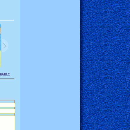
щая »