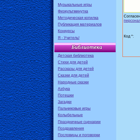
Музыкальные игры
Физкультминутка
Согласе
Методическая копилка
персона
Публикация материалов
Конкурсы
Код *:
Я - Учитель!
Детская библиотека
Стихи для детей
Рассказы для детей
Сказки для детей
Народные сказки
Азбука
Потешки
Загадки
Пальчиковые игры
Колыбельные
Праздничные сценарии
Поздравления
Пословицы и поговорки