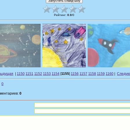
Рейтинг
:
0.0
/
0
дыдущая
|
1150
1151
1152
1153
1154
[
1155
]
1156
1157
1158
1159
1160
|
Следую
0
мментариев:
0