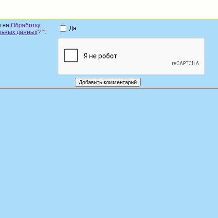
н на
Обработку
Да
льных данных
?
*
: