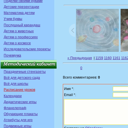
Поделки своими руками
Детские презентации
Математика детям
Учим буквы
Послушный карандаш
Детям о животных
Детям о профессиях
Детям о космосе
Исследовательские проекты
Почемучка
« Предыдущая
|
1159
1160
1161
116
0
Праздничные стенгазеты
Всего комментариев:
0
Всё для детского сада
Всё для школы
Имя *:
Расписание уроков
Email *:
Календари
Дидактические игры
Фланелеграф
Обучающие плакаты
Атрибуты для игр
Подвижные игры