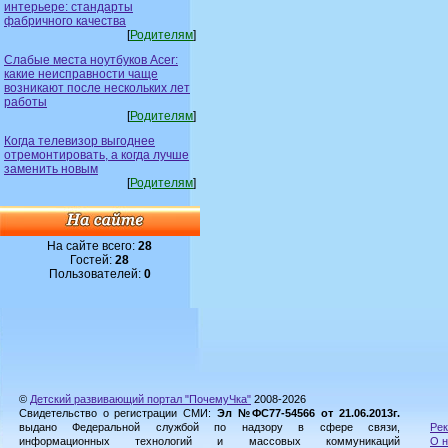
интерьере: стандарты
фабричного качества
[
Родителям
]
Слабые места ноутбуков Acer:
какие неисправности чаще
возникают после нескольких лет
работы
[
Родителям
]
Когда телевизор выгоднее
отремонтировать, а когда лучше
заменить новым
[
Родителям
]
На сайте всего:
28
Гостей:
28
Пользователей:
0
©
Детский развивающий портал "ПочемуЧка"
2008-2026
Свидетельство о регистрации СМИ:
Эл №ФС77-54566 от 21.06.2013г.
выдано Федеральной службой по надзору в сфере связи,
Рек
информационных технологий и массовых коммуникаций
О н