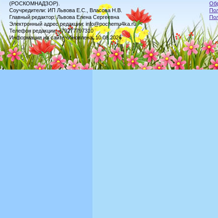
(РОСКОМНАДЗОР).
Обр
Соучредители: ИП Львова Е.С., Власова Н.В.
Пол
Главный редактор: Львова Елена Сергеевна
По
Электронный адрес редакции: info@pochemu4ka.ru
Телефон редакции: +79277797310
Информация на сайте обновлена: 10.08.2026