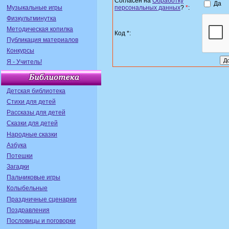
Согласен на
Обработку
Да
Музыкальные игры
персональных данных
?
*
:
Физкультминутка
Методическая копилка
Код *:
Публикация материалов
Конкурсы
Я - Учитель!
Детская библиотека
Стихи для детей
Рассказы для детей
Сказки для детей
Народные сказки
Азбука
Потешки
Загадки
Пальчиковые игры
Колыбельные
Праздничные сценарии
Поздравления
Пословицы и поговорки