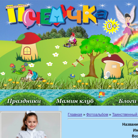
Главная
»
Фотоальбом
»
Таинственный
Названи
Им
Воз