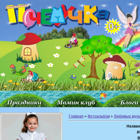
Главная
»
Фотоальбом
»
Любимые мул
Назван
И
В