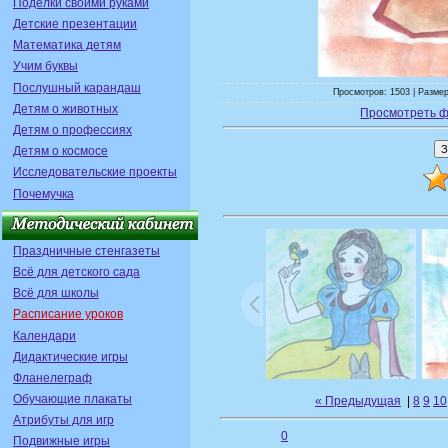
Поделки своими руками
Детские презентации
Математика детям
Учим буквы
Послушный карандаш
Просмотров: 1503 | Размер
Детям о животных
Просмотреть ф
Детям о профессиях
Детям о космосе
Исследовательские проекты
Почемучка
Праздничные стенгазеты
Всё для детского сада
Всё для школы
Расписание уроков
Календари
Дидактические игры
Фланелеграф
Обучающие плакаты
« Предыдущая
|
8
9
10
Атрибуты для игр
0
Подвижные игры