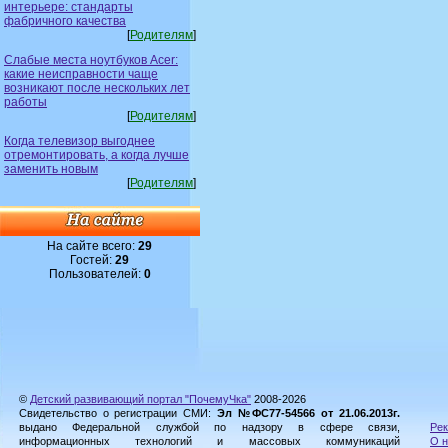
интерьере: стандарты
фабричного качества
[
Родителям
]
Слабые места ноутбуков Acer:
какие неисправности чаще
возникают после нескольких лет
работы
[
Родителям
]
Когда телевизор выгоднее
отремонтировать, а когда лучше
заменить новым
[
Родителям
]
На сайте всего:
29
Гостей:
29
Пользователей:
0
©
Детский развивающий портал "ПочемуЧка"
2008-2026
Свидетельство о регистрации СМИ:
Эл №ФС77-54566 от 21.06.2013г.
выдано Федеральной службой по надзору в сфере связи,
Рек
информационных технологий и массовых коммуникаций
О н