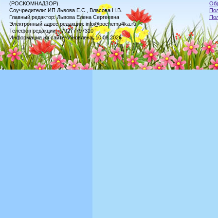
(РОСКОМНАДЗОР).
Обр
Соучредители: ИП Львова Е.С., Власова Н.В.
Пол
Главный редактор: Львова Елена Сергеевна
По
Электронный адрес редакции: info@pochemu4ka.ru
Телефон редакции: +79277797310
Информация на сайте обновлена: 10.08.2026