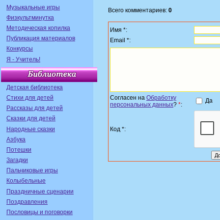
Музыкальные игры
Всего комментариев:
0
Физкультминутка
Методическая копилка
Имя *:
Публикация материалов
Email *:
Конкурсы
Я - Учитель!
Детская библиотека
Стихи для детей
Согласен на
Обработку
Да
персональных данных
?
*
:
Рассказы для детей
Сказки для детей
Народные сказки
Код *:
Азбука
Потешки
Загадки
Пальчиковые игры
Колыбельные
Праздничные сценарии
Поздравления
Пословицы и поговорки