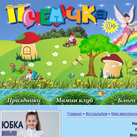
Главная
»
Фотоальбом
»
Мир квиллинга
На
Воз