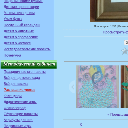
Поделки своими руками
Детские презентации
Математика детям
Учим буквы
Послушный карандаш
Просмотров: 1837 | Размеры
Детям о животных
Просмотреть ф
Детям о профессиях
Детям о космосе
Исследовательские проекты
Почемучка
Праздничные стенгазеты
Всё для детского сада
Всё для школы
Расписание уроков
Календари
Дидактические игры
Фланелеграф
Обучающие плакаты
« Предыдущ
Атрибуты для игр
0
Подвижные игры