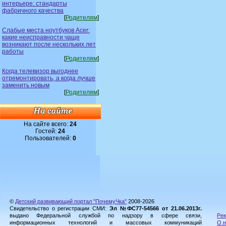
интерьере: стандарты
фабричного качества
[
Родителям
]
Слабые места ноутбуков Acer:
какие неисправности чаще
возникают после нескольких лет
работы
[
Родителям
]
Когда телевизор выгоднее
отремонтировать, а когда лучше
заменить новым
[
Родителям
]
На сайте всего:
24
Гостей:
24
Пользователей:
0
©
Детский развивающий портал "ПочемуЧка"
2008-2026
Свидетельство о регистрации СМИ:
Эл №ФС77-54566 от 21.06.2013г.
выдано Федеральной службой по надзору в сфере связи,
Рек
информационных технологий и массовых коммуникаций
О н