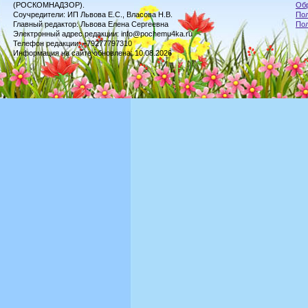
(РОСКОМНАДЗОР).
Обр
Соучредители: ИП Львова Е.С., Власова Н.В.
Пол
Главный редактор: Львова Елена Сергеевна
По
Электронный адрес редакции: info@pochemu4ka.ru
Телефон редакции: +79277797310
Информация на сайте обновлена: 10.08.2026