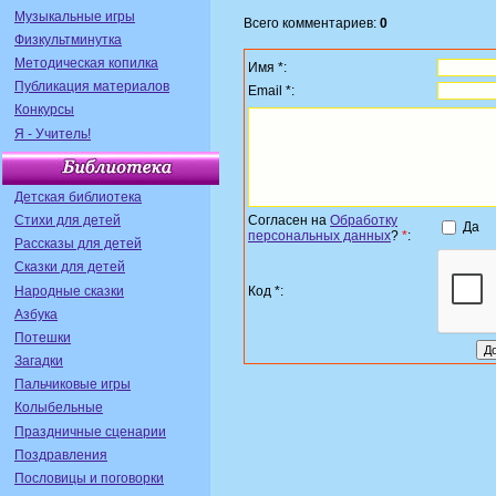
Музыкальные игры
Всего комментариев:
0
Физкультминутка
Методическая копилка
Имя *:
Публикация материалов
Email *:
Конкурсы
Я - Учитель!
Детская библиотека
Стихи для детей
Согласен на
Обработку
Да
персональных данных
?
*
:
Рассказы для детей
Сказки для детей
Народные сказки
Код *:
Азбука
Потешки
Загадки
Пальчиковые игры
Колыбельные
Праздничные сценарии
Поздравления
Пословицы и поговорки