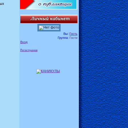
ных
Вы:
Гость
Группа:
Гости
Вход
Регистрация