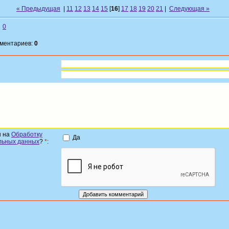
« Предыдущая
|
11
12
13
14
15
[
16
]
17
18
19
20
21
|
Следующая »
0
мментариев:
0
н на
Обработку
Да
льных данных
?
*
: