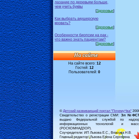
лазание по деревьям больше,
чем учить буквы
[
Здоровье
]
Как выбрать акушерскую
кровать?
[
Здоровье
]
Особенности биопсии на рак -
что важно знать пациентам?
[
Здоровье
]
На сайте всего:
12
Гостей:
12
Пользователей:
0
©
Детский развивающий портал "ПочемуЧка"
200
Свидетельство о регистрации СМИ:
Эл №ФС77-
выдано Федеральной службой по надз
информационных технологий и масс
(РОСКОМНАДЗОР).
Соучредители: ИП Львова Е.С., Власова Н.В.
Главный редактор: Львова Елена Сергеевна