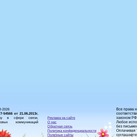
Все права 
8-2026
соответстви
54566 от 21.06.2013г.
законом РФ
ору в сфере связи,
Реклама на сайте
Любое испо
овых коммуникаций
О нас
без письме
Обратная связь
Оплачивая 
Политика конфиденциальности
соглашаете
Полезные сайты