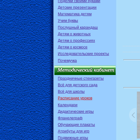
Поделки своими руками
Детские презентации
Математика детям
Учим буквы
Послушный карандаш
Детям о животных
Детям о профессиях
Детям о космосе
Исследовательские проекты
Почемучка
Праздничные стенгазеты
Всё для детского сада
Всё для школы
Расписание уроков
Календари
Дидактические игры
Фланелеграф
Обучающие плакаты
Атрибуты для игр
Подвижные игры