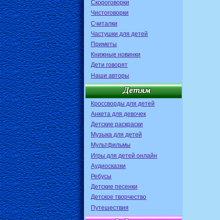
Скороговорки
Чистоговорки
Считалки
Частушки для детей
Приметы
Книжные новинки
Дети говорят
Наши авторы
Кроссворды для детей
Анкета для девочек
Детские раскраски
Музыка для детей
Мультфильмы
Игры для детей онлайн
Аудиосказки
Ребусы
Детские песенки
Детское творчество
Путешествия