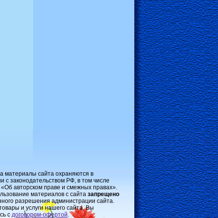
на материалы сайта охраняются в
и с законодательством РФ, в том числе
 «Об авторском праве и смежных правах».
льзование материалов с сайта
запрещено
нного разрешения администрации сайта.
товары и услуги нашего сайта, Вы
сь с
договором-oфертой
.