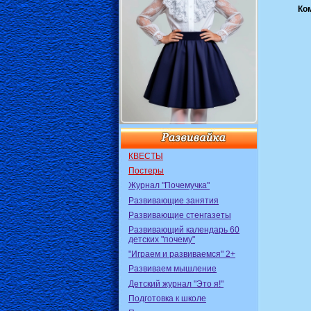
Ко
КВЕСТЫ
Постеры
Журнал "Почемучка"
Развивающие занятия
Развивающие стенгазеты
Развивающий календарь 60
детских "почему"
"Играем и развиваемся" 2+
Развиваем мышление
Детский журнал "Это я!"
Подготовка к школе