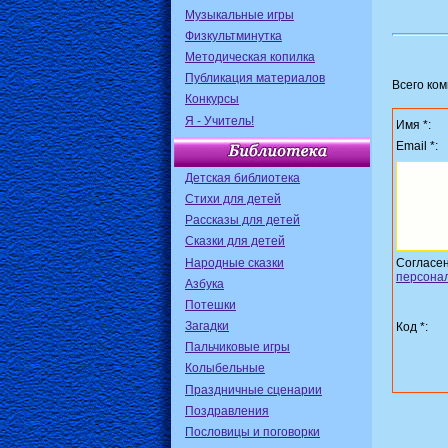
Музыкальные игры
Физкультминутка
Методическая копилка
Публикация материалов
Всего ко
Конкурсы
Я - Учитель!
Имя *:
Email *:
Детская библиотека
Стихи для детей
Рассказы для детей
Сказки для детей
Народные сказки
Согласе
персона
Азбука
Потешки
Загадки
Код *:
Пальчиковые игры
Колыбельные
Праздничные сценарии
Поздравления
Пословицы и поговорки