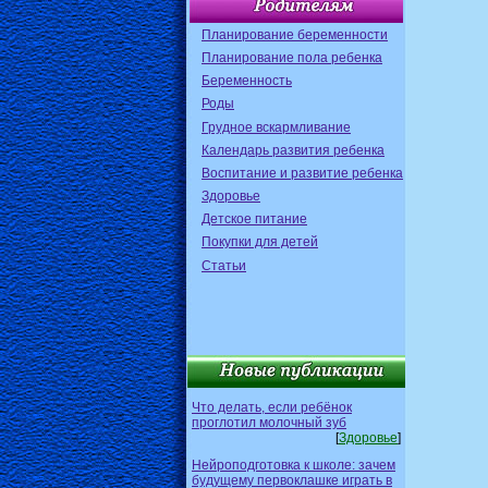
Планирование беременности
Планирование пола ребенка
Беременность
Роды
Грудное вскармливание
Календарь развития ребенка
Воспитание и развитие ребенка
Здоровье
Детское питание
Покупки для детей
Статьи
Что делать, если ребёнок
проглотил молочный зуб
[
Здоровье
]
Нейроподготовка к школе: зачем
будущему первоклашке играть в