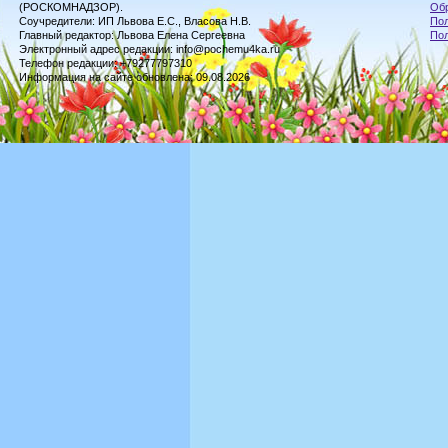
(РОСКОМНАДЗОР).
Обр
Соучредители: ИП Львова Е.С., Власова Н.В.
Пол
Главный редактор: Львова Елена Сергеевна
По
Электронный адрес редакции: info@pochemu4ka.ru
Телефон редакции: +79277797310
Информация на сайте обновлена: 09.08.2026