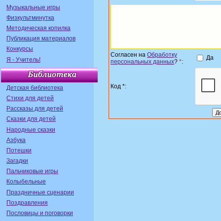
Музыкальные игры
Физкультминутка
Методическая копилка
Публикация материалов
Конкурсы
Согласен на
Обработку
Да
Я - Учитель!
персональных данных
?
*
:
Код *:
Детская библиотека
Стихи для детей
Рассказы для детей
Сказки для детей
Народные сказки
Азбука
Потешки
Загадки
Пальчиковые игры
Колыбельные
Праздничные сценарии
Поздравления
Пословицы и поговорки