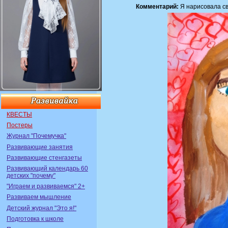
Комментарий:
Я нарисовала св
КВЕСТЫ
Постеры
Журнал "Почемучка"
Развивающие занятия
Развивающие стенгазеты
Развивающий календарь 60
детских "почему"
"Играем и развиваемся" 2+
Развиваем мышление
Детский журнал "Это я!"
Подготовка к школе