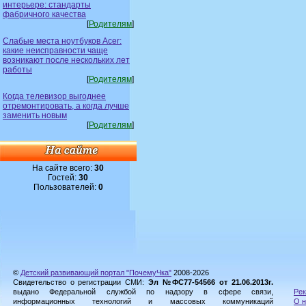
интерьере: стандарты
фабричного качества
[
Родителям
]
Слабые места ноутбуков Acer:
какие неисправности чаще
возникают после нескольких лет
работы
[
Родителям
]
Когда телевизор выгоднее
отремонтировать, а когда лучше
заменить новым
[
Родителям
]
На сайте всего:
30
Гостей:
30
Пользователей:
0
©
Детский развивающий портал "ПочемуЧка"
2008-2026
Свидетельство о регистрации СМИ:
Эл №ФС77-54566 от 21.06.2013г.
выдано Федеральной службой по надзору в сфере связи,
Рек
информационных технологий и массовых коммуникаций
О н