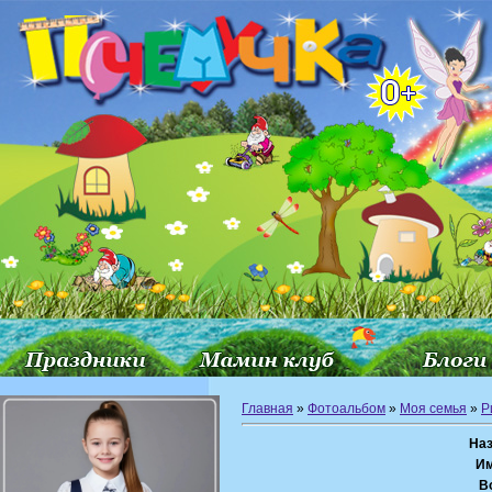
Главная
»
Фотоальбом
»
Моя семья
»
Р
Наз
Им
В