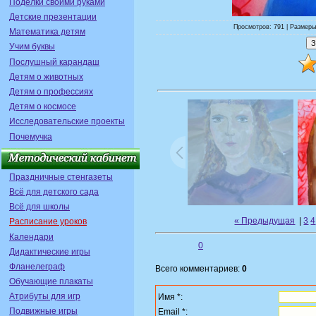
Поделки своими руками
Детские презентации
Просмотров: 791 | Размеры
Математика детям
Учим буквы
Послушный карандаш
Детям о животных
Детям о профессиях
Детям о космосе
Исследовательские проекты
Почемучка
Праздничные стенгазеты
Всё для детского сада
Всё для школы
« Предыдущая
|
3
4
Расписание уроков
Календари
0
Дидактические игры
Фланелеграф
Всего комментариев:
0
Обучающие плакаты
Атрибуты для игр
Имя *:
Подвижные игры
Email *: