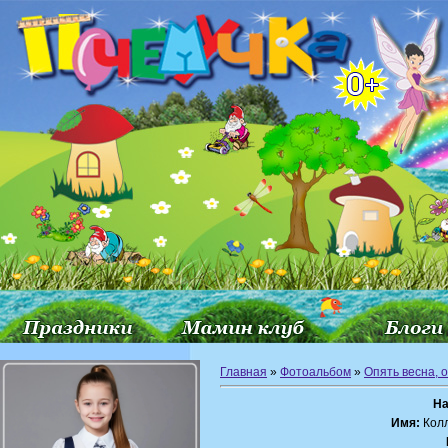
Главная
»
Фотоальбом
»
Опять весна, 
На
Имя:
Колл