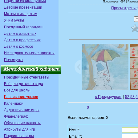
Поделки своими руками
Просмотров: 697 | Размеры
Детские презентации
Просмотреть 
Математика детям
Учим буквы
Послушный карандаш
Детям о животных
Детям о профессиях
Детям о космосе
Исследовательские проекты
Почемучка
Праздничные стенгазеты
Всё для детского сада
Всё для школы
« Предыдущая
|
52
53
5
Расписание уроков
Календари
0
Дидактические игры
Фланелеграф
Всего комментариев:
0
Обучающие плакаты
Атрибуты для игр
Имя *:
Подвижные игры
Email *: