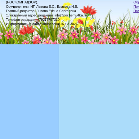
(РОСКОМНАДЗОР).
Обр
Соучредители: ИП Львова Е.С., Власова Н.В.
Пол
Главный редактор: Львова Елена Сергеевна
По
Электронный адрес редакции: info@pochemu4ka.ru
Телефон редакции: +79277797310
Информация на сайте обновлена: 07.08.2026