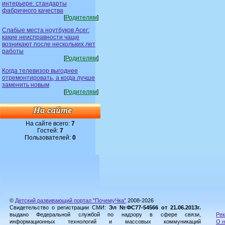
интерьере: стандарты
фабричного качества
[
Родителям
]
Слабые места ноутбуков Acer:
какие неисправности чаще
возникают после нескольких лет
работы
[
Родителям
]
Когда телевизор выгоднее
отремонтировать, а когда лучше
заменить новым
[
Родителям
]
На сайте всего:
7
Гостей:
7
Пользователей:
0
©
Детский развивающий портал "ПочемуЧка"
2008-2026
Свидетельство о регистрации СМИ:
Эл №ФС77-54566 от 21.06.2013г.
выдано Федеральной службой по надзору в сфере связи,
Рек
информационных технологий и массовых коммуникаций
О н