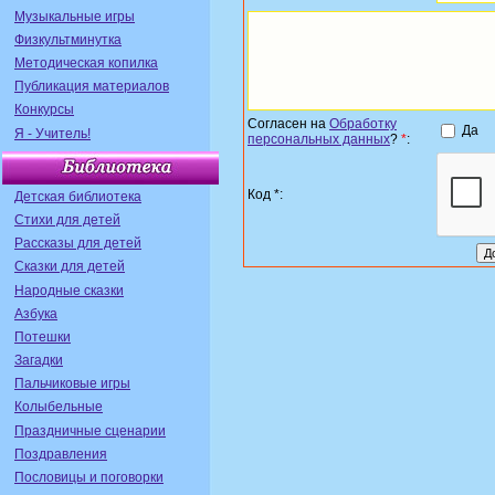
Музыкальные игры
Физкультминутка
Методическая копилка
Публикация материалов
Конкурсы
Согласен на
Обработку
Да
Я - Учитель!
персональных данных
?
*
:
Код *:
Детская библиотека
Стихи для детей
Рассказы для детей
Сказки для детей
Народные сказки
Азбука
Потешки
Загадки
Пальчиковые игры
Колыбельные
Праздничные сценарии
Поздравления
Пословицы и поговорки